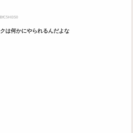
D:BfC5HI3S0
クは何かにやられるんだよな