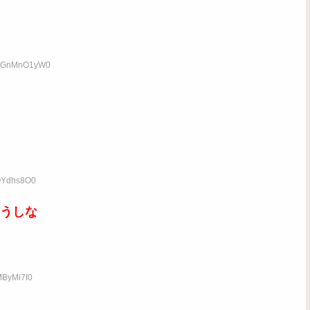
ID:GnMnO1yW0
kQYdhs8O0
うしな
MByMi7I0