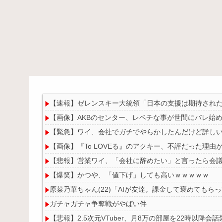
【速報】ゼレンスキー大統領「日本の支援は期待された
【画像】AKBのセンター、レベチな事が世間にバレ始
【緊急】ワイ、会社でガチでやらかしたんだけど詳し
【画像】『To LOVEる』のアクキー、不評だった理由
【悲報】営業ワイ、「会社に辞めたい」と言ったら会
【爆笑】かつや、「値下げ」しても高いｗｗｗｗｗ
原菜乃華ちゃん(22)「AIが友達。課金して褒めてもら
ガチャガチャ争奪戦がやばい件
【悲報】2.5次元VTuber、月8万の部屋を22時以降