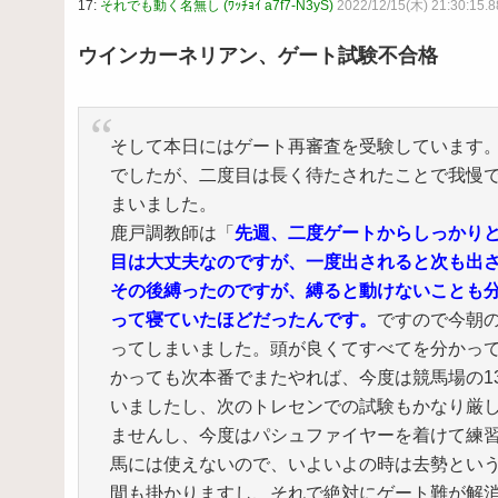
17:
それでも動く名無し (ﾜｯﾁｮｲ a7f7-N3yS)
2022/12/15(木) 21:30:15.
ウインカーネリアン、ゲート試験不合格
そして本日にはゲート再審査を受験しています
でしたが、二度目は長く待たされたことで我慢
まいました。
鹿戸調教師は「
先週、二度ゲートからしっかり
目は大丈夫なのですが、一度出されると次も出
その後縛ったのですが、縛ると動けないことも
って寝ていたほどだったんです。
ですので今朝
ってしまいました。頭が良くてすべてを分かっ
かっても次本番でまたやれば、今度は競馬場の1
いましたし、次のトレセンでの試験もかなり厳
ませんし、今度はパシュファイヤーを着けて練
馬には使えないので、いよいよの時は去勢とい
間も掛かりますし、それで絶対にゲート難が解