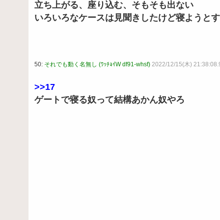
立ち上がる、座り込む、そもそも出ない
いろいろなケースは見聞きしたけど寝ようとす
50:
それでも動く名無し (ﾜｯﾁｮｲW df91-whsf)
2022/12/15(木) 21:38:08
>>17
ゲートで寝る奴って結構あかん奴やろ