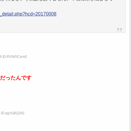
ist_detail.php?hcd=20170008
89 ID:RVNFlCem0
だったんです
0 ID:qgYuBQ2k0