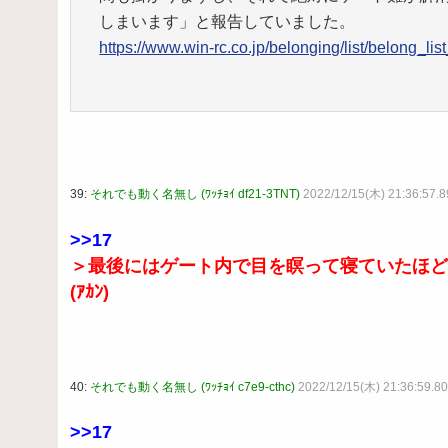
しまいます」と報告していました。
https://www.win-rc.co.jp/belonging/list/belong_l
39:
それでも動く名無し (ﾜｯﾁｮｲ df21-3TNT)
2022/12/15(木) 21:36:57.
>>17
＞最後にはゲート内で目を瞑って寝ていたほど
(ｱｶﾝ)
40:
それでも動く名無し (ﾜｯﾁｮｲ c7e9-cthc)
2022/12/15(木) 21:36:59.8
>>17