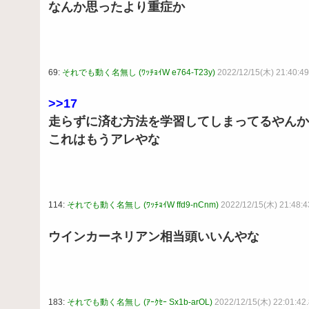
なんか思ったより重症か
69:
それでも動く名無し (ﾜｯﾁｮｲW e764-T23y)
2022/12/15(木) 21:40:4
>>17
走らずに済む方法を学習してしまってるやんか
これはもうアレやな
114:
それでも動く名無し (ﾜｯﾁｮｲW ffd9-nCnm)
2022/12/15(木) 21:48:
ウインカーネリアン相当頭いいんやな
183:
それでも動く名無し (ｱｰｸｾｰ Sx1b-arOL)
2022/12/15(木) 22:01:42