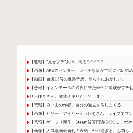
【速報】"見せブラ"女神、現る♡♡♡♡
【画像】AKBのセンター、レベチな事が世間にバレ始
【動画】台風13号の進路予想、明らかにおかしい…
【悲報】イオンモールの通夜に来た幹部に遺族がブチ
ひろゆきさん、突然イキりだしてしまう
【悲報】みい山の作者、自分の過去を消しまくる
【画像】ビリー・アイリッシュ(24)さん、ライブでマ
【悲報】ゲーフリ新作、Steam賛否両論(53%)に。
【画像】人気漫画最新刊の表紙、ヤバ過ぎる。お前ら