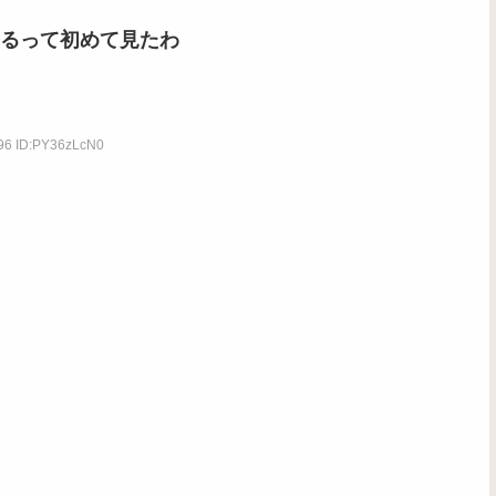
るって初めて見たわ
.96 ID:PY36zLcN0