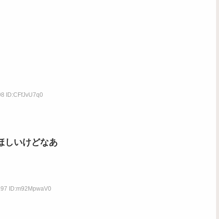
98 ID:CFfJvU7q0
ほしいけどなあ
3.97 ID:m92MpwaV0