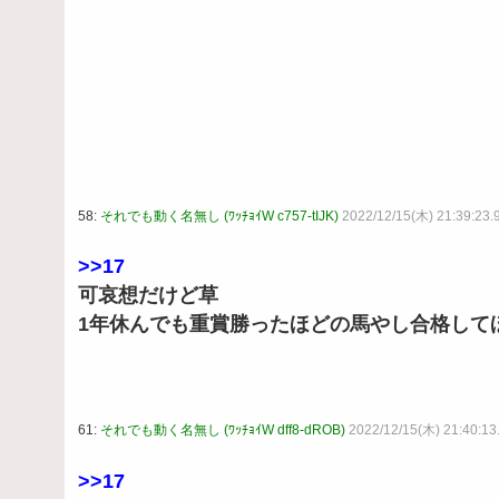
58:
それでも動く名無し (ﾜｯﾁｮｲW c757-tIJK)
2022/12/15(木) 21:39:23.
>>17
可哀想だけど草
1年休んでも重賞勝ったほどの馬やし合格して
61:
それでも動く名無し (ﾜｯﾁｮｲW dff8-dROB)
2022/12/15(木) 21:40:1
>>17