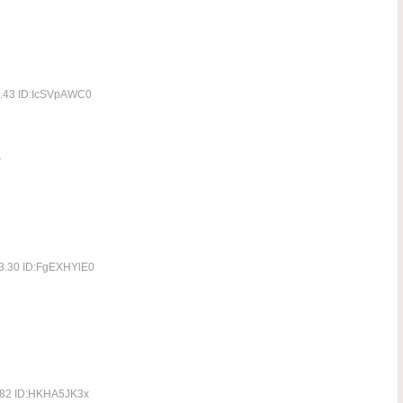
9.43 ID:IcSVpAWC0
43.30 ID:FgEXHYlE0
.82 ID:HKHA5JK3x