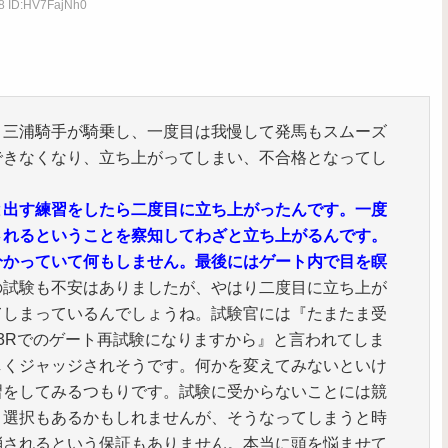
88 ID:HV7FajNh0
。三浦騎手が騎乗し、一度目は我慢して発馬もスムーズ
できなくなり、立ち上がってしまい、不合格となってし
と出す練習をしたら二度目に立ち上がったんです。一度
されるということを察知してわざと立ち上がるんです。
分かっていて何もしません。最後にはゲート内で目を瞑
の試験も不安はありましたが、やはり二度目に立ち上が
てしまっているんでしょうね。試験官には『たまたま受
3Rでのゲート再試験になりますから』と言われてしま
しくジャッジされそうです。何かを変えてみないといけ
習をしてみるつもりです。試験に受からないことには競
う選択もあるかもしれませんが、そうなってしまうと時
消されるという保証もありません。本当に頭を悩ませて