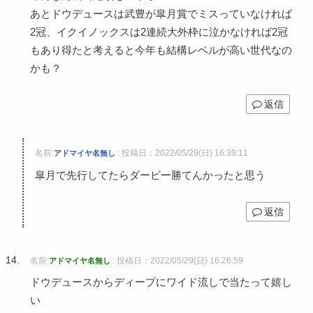
あとドウデュースは武豊が皐月賞でミスっていなければ
2冠、イクイノックスは2連続大外枠に泣かなければ2冠
もあり得たと考えると今年も結構レベルが高い世代なの
かも？
返信
名前:
:
投稿日：2022/05/29(日) 16:39:11
アドマイヤ名無し
皐月で先行してたらダービー勝てんかったと思う
返信
名前:
:
投稿日：2022/05/29(日) 16:26:59
アドマイヤ名無し
ドウデュースからディープにワイド流しで当たって嬉し
い