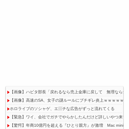
【画像】ハビタ部長「戻れるなら売上金庫に戻して 無理なら全
【画像】高速のSA、女子の謎ルールにブチギレ炎上ｗｗｗｗｗｗ
ホロライブのソシャゲ、エ▨チな広告がずっと流れてくる
【緊急】ワイ、会社でガチでやらかしたんだけど詳しいやつ来て
【驚愕】年商10億円を超える『ひとり親方』が激増 Mac mini