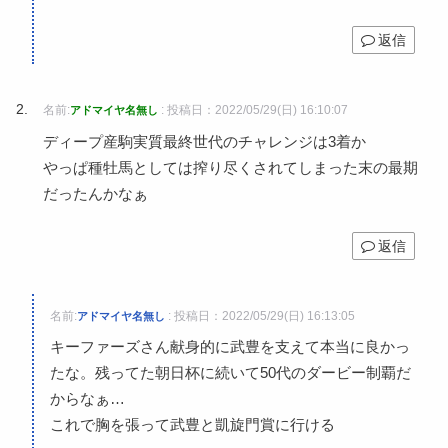
返信
名前:
:
投稿日：2022/05/29(日) 16:10:07
アドマイヤ名無し
ディープ産駒実質最終世代のチャレンジは3着か
やっぱ種牡馬としては搾り尽くされてしまった末の最期
だったんかなぁ
返信
名前:
:
投稿日：2022/05/29(日) 16:13:05
アドマイヤ名無し
キーファーズさん献身的に武豊を支えて本当に良かっ
たな。残ってた朝日杯に続いて50代のダービー制覇だ
からなぁ…
これで胸を張って武豊と凱旋門賞に行ける