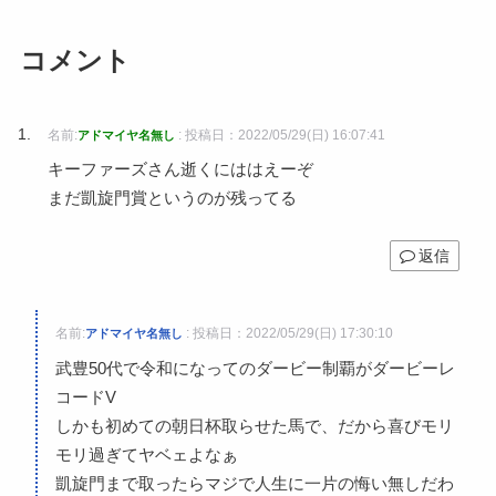
コメント
名前:
:
投稿日：2022/05/29(日) 16:07:41
アドマイヤ名無し
キーファーズさん逝くにははえーぞ
まだ凱旋門賞というのが残ってる
返信
名前:
:
投稿日：2022/05/29(日) 17:30:10
アドマイヤ名無し
武豊50代で令和になってのダービー制覇がダービーレ
コードV
しかも初めての朝日杯取らせた馬で、だから喜びモリ
モリ過ぎてヤベェよなぁ
凱旋門まで取ったらマジで人生に一片の悔い無しだわ