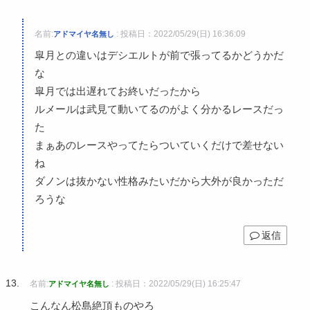
名前:
:
投稿日：2022/05/29(日) 16:36:09
アドマイヤ名無し
皐月との違いはデシエルトが前で張ってるかどうかだ
な
皐月では出遅れてお終いだったから
ルメールは武見て動いてるのがよく分かるレースだっ
た
まぁあのレースやってたらついていくだけで差せない
ね
ダノンは抜かない性格みたいだから大外が良かっただ
ろうな
返信
名前:
:
投稿日：2022/05/29(日) 16:25:47
アドマイヤ名無し
こんなん松島絶頂ものやろ