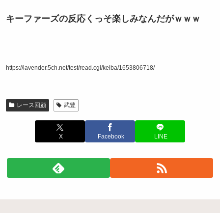
キーファーズの反応くっそ楽しみなんだがｗｗｗ
https://lavender.5ch.net/test/read.cgi/keiba/1653806718/
レース回顧
武豊
X
Facebook
LINE