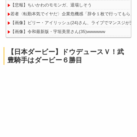
【悲報】ちいかわのモモンガ、退場しそう
若者〈転勤本気でイヤだ〉企業危機感「辞令１枚で行ってもらえ
【画像】ビリー・アイリッシュ(24)さん、ライブでマンスジが見
【画像】令和最新版・宇垣美里さん(35)wwwwww
【悲報画像】ブルーロックになんJ民とドッピュン孕ませ男登場w
【悲報】教室、ヤンキーがブチ切れでとんでもない空気になるｗ
【日本ダービー】ドウデュースＶ！武
豊騎手はダービー６勝目
Powered by livedoor 相互RSS