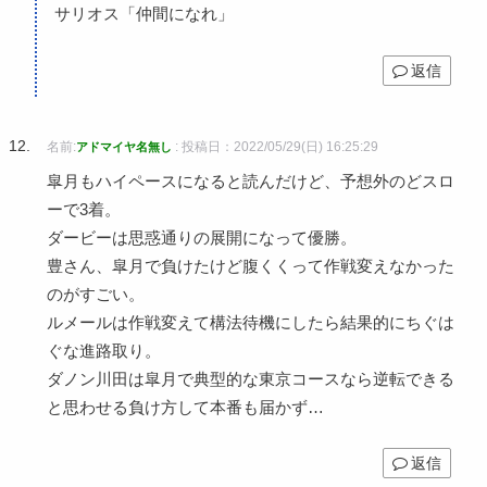
サリオス「仲間になれ」
返信
名前:
:
投稿日：2022/05/29(日) 16:25:29
アドマイヤ名無し
皐月もハイペースになると読んだけど、予想外のどスロ
ーで3着。
ダービーは思惑通りの展開になって優勝。
豊さん、皐月で負けたけど腹くくって作戦変えなかった
のがすごい。
ルメールは作戦変えて構法待機にしたら結果的にちぐは
ぐな進路取り。
ダノン川田は皐月で典型的な東京コースなら逆転できる
と思わせる負け方して本番も届かず…
返信