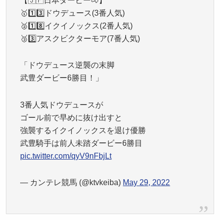
【🇯🇵日本ダービー🐴】
🥇1️⃣3️⃣ドウデュース(3番人気)
🥈1️⃣8️⃣イクイノックス(2番人気)
🥉3️⃣アスクビクターモア(7番人気)
「ドウデュース逆襲の末脚
武豊ダービー6勝目！」
3番人気ドウデュースが
ゴール前で早めに抜け出すと
強襲するイクイノックスを退け優勝
武豊騎手は前人未踏ダービー6勝目
pic.twitter.com/qyV9nFbjLt
— カンテレ競馬 (@ktvkeiba)
May 29, 2022