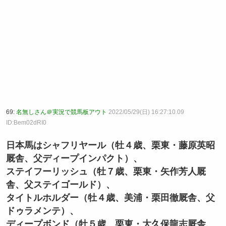
69:
名無しさん＠実況で競馬板アウト
2022/05/29(日) 16:27:10.09
ID:Bem02dRI0
日本馬はシャフリヤール（牡４歳、栗東・藤原英昭
厩舎、父ディープインパクト）、
ステイフーリッシュ（牡７歳、栗東・矢作芳人厩
舎、父ステイゴールド）、
タイトルホルダー（牡４歳、美浦・栗田徹厩舎、父
ドゥラメンテ）、
ディープボンド（牡５歳、栗東・大久保龍志厩舎、