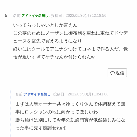
名前:
:
投稿日：2022/05/30(月) 12:18:56
アドマイヤ名無し
いってらっしゃいとしか言えん
この夢のためにノーザンに御布施を重ねに重ねてドウデ
ュースを庭先で買えるようになり
終いにはクールモアにナシつけてコネまで作る人だ、覚
悟が違いすぎてケチなんか付けられんw
返信
名前:
:
投稿日：2022/05/30(月) 13:41:08
アドマイヤ名無し
まずは人馬オーナー共々ゆっくり休んで体調整えて無
事にロンシャンの地に向かってほしいわ
勝ち負けは別にして今年の凱旋門賞が俄然楽しみにな
った事に先ず感謝せねば