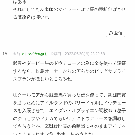
はある
それにしても友道師のマイラーっぽい馬の距離伸ばさせ
る魔改造は凄いわ
返信
名前:
:
投稿日：2022/05/30(月) 23:29:58
アドマイヤ名無し
武豊やダービー馬のドウデュースの為に金を使って遠征
するなら、松島オーナーからの何らかのビッグサプライ
ズプランがほしいところやね
①クールモアから競走馬を買った伝を使って、凱旋門賞
を勝つためにアイルランドのバリードイルにドウデュー
スを入厩させて、エイダン・オブライエン調教師（息子
のジョセフやドナカでもいい）にドウデュースを調教し
てもらうとか、②凱旋門賞の前哨戦にそのままアイリッ
シュチャンピオンSに出走しちゃうとか、