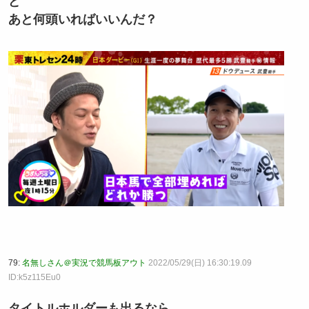
ど
あと何頭いればいいんだ？
79:
名無しさん＠実況で競馬板アウト
2022/05/29(日) 16:30:19.09
ID:k5z115Eu0
タイトルホルダーも出るなら