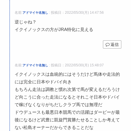
名前:
:
投稿日：2022/05/30(月) 14:47:56
アドマイヤ名無し
逆じゃね？
イクイノックスの方がJRA特化に見える
返信
名前:
:
投稿日：2022/05/30(月) 15:48:07
アドマイヤ名無し
イクイノックスは血統的にはそうだけど馬体や走法的
には完全に日本やドバイ向き
もちろん走法は調教と慣れ次第で馬が変えるだろうけ
ど向こうに合った走法になるとそれこそ日本やドバイ
で稼げなくなりがちだしクラブ馬では無理だ
ドウデュースも最悪日本競馬での活躍はダービーが最
後になるけど武豊に凱旋門賞勝たせることしか考えて
ない松島オーナーだからできることだな