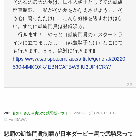
その友の最大の夢は、日本人騎手として初の凱旋
門賞制覇。「私がその夢をかなえさせよう」。そ
う心に誓っただけに、こんな好機を逃すわけはな
い。すでに凱旋門賞は登録済み。
「行きます！ やっと（凱旋門賞の）スタートラ
インに立てましたし、（武豊騎手とは）どこにで
も行きます。ええ、絶対に行きます‼」
https://www.sanspo.com/race/article/general/20220
530-MMKOXK4EBNOATBW6IIU2UP4CRY/
283:
名無しさん＠実況で競馬板アウト
2022/05/29(日) 20:01:53.91
ID:EwffSAWA0
悲願の凱旋門賞制覇が日本ダービー馬で武騎乗って