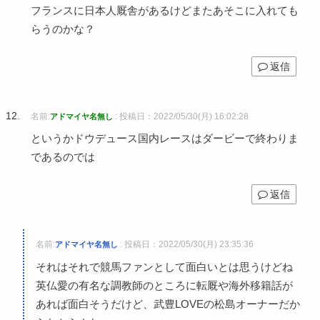
フランスに日本人厩舎があるけどまたあそこに入れても
らうのかな？
返信
名前:
:
投稿日：2022/05/30(月) 16:02:28
アドマイヤ名無し
というかドウデュース国内レースはダービーで終わりま
であるのでは
返信
名前:
:
投稿日：2022/05/30(月) 23:35:36
アドマイヤ名無し
それはそれで競馬ファンとして面白いとは思うけどね
英仏愛の有名な調教師のところに転厩や海外移籍話が
あれば面白そうだけど、武豊LOVEの松島オーナーだか