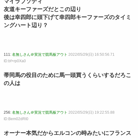
マイラプソディ
友道キーファーズだとこの辺り
後は幸四郎に頭下げて幸四郎キーファーズのタイミ
ングハート辺り？
111:
名無しさん＠実況で競馬板アウト
2022/05/29(日) 16:50:56.71
ID:bf+rp0Xa0
帯同馬の役目のために馬一頭買うくらいするだろこ
の人は
256:
名無しさん＠実況で競馬板アウト
2022/05/29(日) 19:22:55.88
ID:Bem02dRI0
オーナー本気だからエルコンの時みたいにフランス