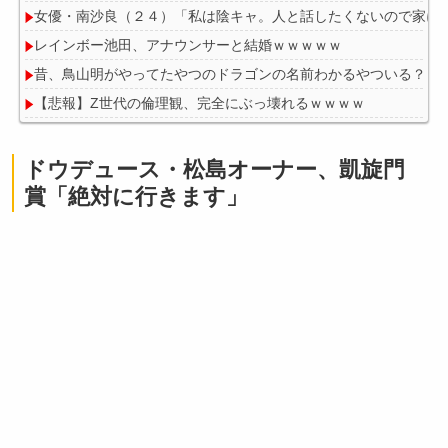
女優・南沙良（２４）「私は陰キャ。人と話したくないので家に
レインボー池田、アナウンサーと結婚ｗｗｗｗｗ
昔、鳥山明がやってたやつのドラゴンの名前わかるやついる？
【悲報】Z世代の倫理観、完全にぶっ壊れるｗｗｗｗ
ドウデュース・松島オーナー、凱旋門
賞「絶対に行きます」
Powered by livedoor 相互RSS