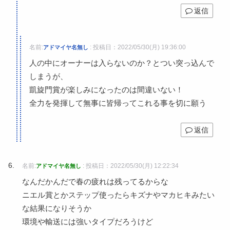
返信
名前:
:
投稿日：2022/05/30(月) 19:36:00
アドマイヤ名無し
人の中にオーナーは入らないのか？とつい突っ込んで
しまうが、
凱旋門賞が楽しみになったのは間違いない！
全力を発揮して無事に皆帰ってこれる事を切に願う
返信
名前:
:
投稿日：2022/05/30(月) 12:22:34
アドマイヤ名無し
なんだかんだで春の疲れは残ってるからな
ニエル賞とかステップ使ったらキズナやマカヒキみたい
な結果になりそうか
環境や輸送には強いタイプだろうけど