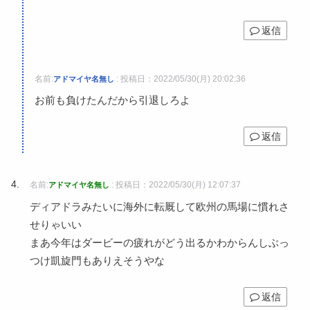
返信
名前:
:
投稿日：2022/05/30(月) 20:02:36
アドマイヤ名無し
お前も負けたんだから引退しろよ
返信
名前:
:
投稿日：2022/05/30(月) 12:07:37
アドマイヤ名無し
ディアドラみたいに海外に転厩して欧州の馬場に慣れさ
せりゃいい
まあ今年はダービーの疲れがどう出るかわからんしぶっ
つけ凱旋門もありえそうやな
返信