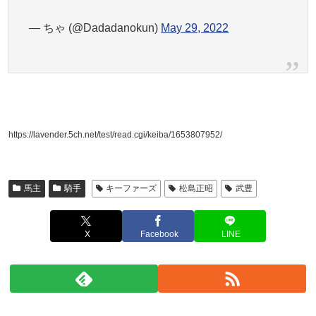
— ちゃ (@Dadadanokun)
May 29, 2022
https://lavender.5ch.net/test/read.cgi/keiba/1653807952/
馬主
騎手
キーファーズ
松島正昭
武豊
X
Facebook
LINE