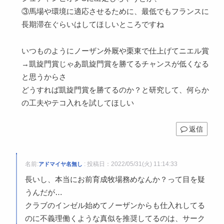
③馬場や環境に適応させるために、最低でもフランスに
長期滞在ぐらいはしてほしいところですね
いつものようにノーザン外厩や栗東で仕上げてニエル賞
→凱旋門賞じゃあ凱旋門賞を勝てるチャンスが低くなる
と思うからさ
どうすれば凱旋門賞を勝てるのか？と研究して、何らか
の工夫やテコ入れを試してほしい
返信
名前:
:
投稿日：2022/05/31(火) 11:14:33
アドマイヤ名無し
長いし、本当にお前育成牧場務めなんか？って目を疑
うんだが…
クラブのインゼル始めてノーザンからも仕入れしてる
のに不義理働くような真似を推奨してるのは、サーク