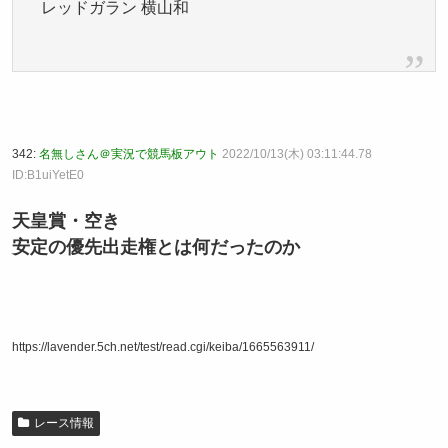
レッドガラン 横山和
342:
名無しさん＠実況で競馬板アウト
2022/10/13(木) 03:11:44.78
ID:B1uiYetE0
天皇賞・空き
安定の優先出走権とは何だったのか
https://lavender.5ch.net/test/read.cgi/keiba/1665563911/
レース情報