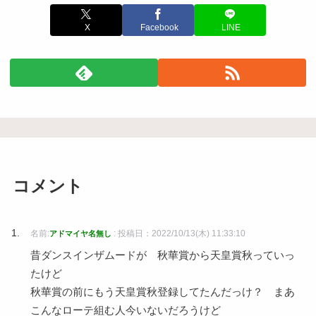
X
Facebook
LINE
コメント
名前:
:
投稿日：2022/10/13(木) 11:33:10
アドマイヤ名無し
昔ダンスインザムードが 秋華賞から天皇賞秋っていっ
たけど
秋華賞の前にもう天皇賞秋登録してたんだっけ？ まあ
こんなローテ組む人今いないだろうけど