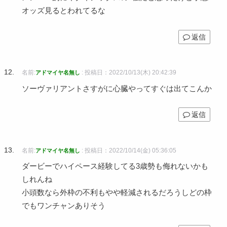
オッズ見るとわれてるな
返信
名前:
:
投稿日：2022/10/13(木) 20:42:39
アドマイヤ名無し
ソーヴァリアントさすがに心臓やってすぐは出てこんか
返信
名前:
:
投稿日：2022/10/14(金) 05:36:05
アドマイヤ名無し
ダービーでハイペース経験してる3歳勢も侮れないかも
しれんね
小頭数なら外枠の不利もやや軽減されるだろうしどの枠
でもワンチャンありそう