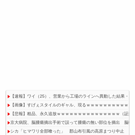
【速報】ワイ（25）、営業から工場のラインへ異動した結果・・
【画像】すげぇスタイルのギャル、現るｗｗｗｗｗｗｗｗｗｗｗ
【悲報】粗品、永久追放ｗｗｗｗｗｗｗｗｗｗｗｗｗｗｗ（証拠
京大病院、脳腫瘍摘出手術で誤って腫瘍の無い部位を摘出 脳幹
シカ「ヒマワリ全部喰った」 郡山布引風の高原まつり中止