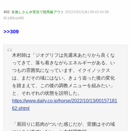
402:
名無しさん＠実況で競馬板アウト
2022/10/13(木) 09:42:44.99
ID:jrB9cjvW0
>>309
木村師は「ジオグリフは先週末あたりから良くな
ってきて、落ち着きながらエネルギーがある、い
つもの雰囲気になっています。イクイノックス
は、まだその域にはない。きょう追った後の変化
を踏まえて、この後の調教メニューを組みたい」
と、それぞれの状態を説明した。
https://www.daily.co.jp/horse/2022/10/13/00157181
62.shtml
「肩回りに筋肉がついた感じだが、背腰はその域