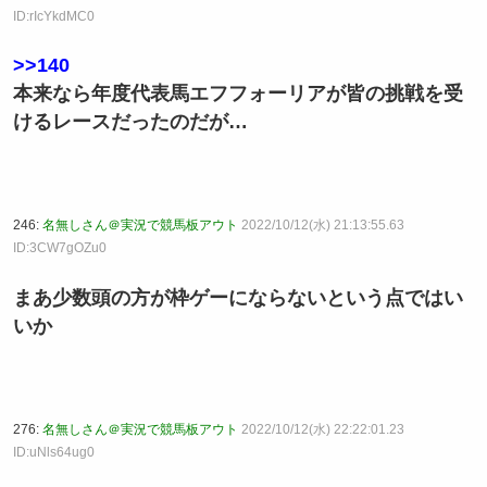
ID:rIcYkdMC0
>>140
本来なら年度代表馬エフフォーリアが皆の挑戦を受
けるレースだったのだが…
246:
名無しさん＠実況で競馬板アウト
2022/10/12(水) 21:13:55.63
ID:3CW7gOZu0
まあ少数頭の方が枠ゲーにならないという点ではい
いか
276:
名無しさん＠実況で競馬板アウト
2022/10/12(水) 22:22:01.23
ID:uNls64ug0