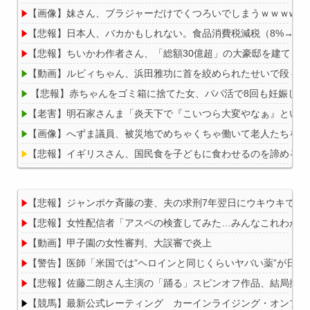
【画像】妹さん、ブラジャーだけでくつろいでしまうｗｗｗwｗ
【悲報】日本人、バカかもしれない。食品消費税減税（8%→1%）
【悲報】ちいかわ作者さん、「総額30億超」の大豪邸を建てる
【動画】ルビィちゃん、浜田雅功に首を絞められたせいで段々お
【悲報】赤ちゃんをゴミ箱に捨てた女、パパ活で8回も妊娠して
【老害】明石家さんま「炎天下で『こいつら大変やなぁ』という
【画像】へずま議員、被災地でめちゃくちゃ働いて老人たちを笑顔に
【悲報】イギリスさん、国民食を子どもに食わせるのを諦めるｗ
【悲報】ジャンポケ斉藤の妻、夫の求刑7年翌日にウキウキでInsta
【悲報】女性配信者「アスペの検査してみた…みんなこれわかる
Powered by livedoor 相互RSS
【動画】甲子園の女性審判、大誤審で炎上
【警告】医師「米国では”ヘロインと同じくらいヤバい薬”が日本
【悲報】佐藤二朗さん主演の「踊る」スピンオフ作品、結局撮影中止
【競馬】最新公式レーティング カーインライジング・オンブズマン