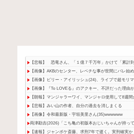
【悲報】 恐竜さん、「１億７千万年」かけて「累計
【画像】AKBのセンター、レベチな事が世間にバレ始
【画像】ビリー・アイリッシュ(24)、ライブで超モリ
【画像】『To LOVEる』のアクキー、不評だった理由
【朗報】マンジャラーワイ、マンジャロ使用して8週間
【悲報】みい山の作者、自分の過去を消しまくる
【画像】令和最新版・宇垣美里さん(35)wwwwww
両津勘吉(2026)「こち亀の初版本おじいちゃんが持
【速報】ジャンポケ斎藤、求刑7年で逝く。実刑確実か