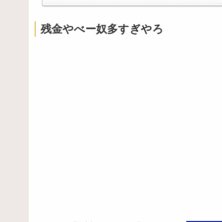
残金やべー奴多すぎやろ
Powered by livedoor 相互RSS