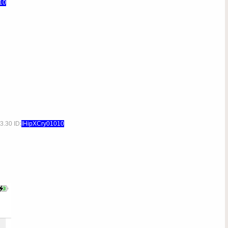
10
3.30 ID:
IHipXCry01010