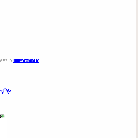
6.57 ID:
IHipXCry01010
はずや