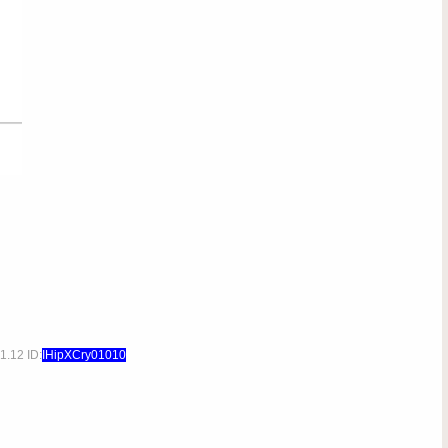
1.12 ID:
IHipXCry01010