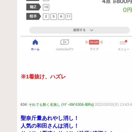
※1着抜け、ハズレ
634:
それでも動く名無し (ﾏｸﾞｰﾛW 6306-IBRq)
2022/10/10(月) 13:43:4
聖奈斤量あれやし消し！
人気の和田さんは消し！