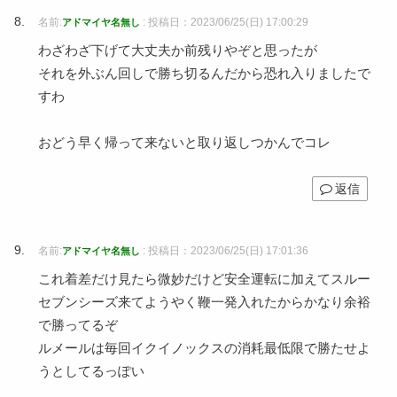
名前:
:
投稿日：2023/06/25(日) 17:00:29
アドマイヤ名無し
わざわざ下げて大丈夫か前残りやぞと思ったが
それを外ぶん回しで勝ち切るんだから恐れ入りましたで
すわ
おどう早く帰って来ないと取り返しつかんでコレ
返信
名前:
:
投稿日：2023/06/25(日) 17:01:36
アドマイヤ名無し
これ着差だけ見たら微妙だけど安全運転に加えてスルー
セブンシーズ来てようやく鞭一発入れたからかなり余裕
で勝ってるぞ
ルメールは毎回イクイノックスの消耗最低限で勝たせよ
うとしてるっぽい