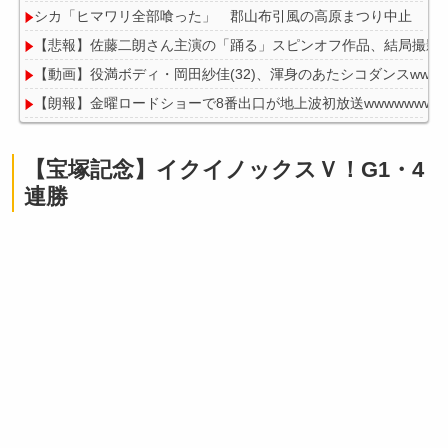
シカ「ヒマワリ全部喰った」 郡山布引風の高原まつり中止
【悲報】佐藤二朗さん主演の「踊る」スピンオフ作品、結局撮影中止
【動画】役満ボディ・岡田紗佳(32)、渾身のあたシコダンスwwww
【朗報】金曜ロードショーで8番出口が地上波初放送wwwwwwww
【悲報】ボートでかっ飛ばしてたセレブ集団、ふっ飛ぶｗｗｗｗ
【宝塚記念】イクイノックスＶ！G1・4
連勝
Powered by livedoor 相互RSS