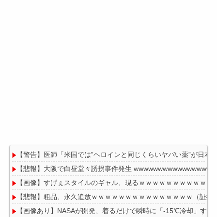
【警告】医師「米国では”ヘロインと同じくらいヤバい薬”が日本
【悲報】大阪で白昼堂々誘拐事件発生 wwwwwwwwwwwwwwwwwww
【画像】すげぇスタイルのギャル、現るｗｗｗｗｗｗｗｗｗｗｗ
【悲報】粗品、永久追放ｗｗｗｗｗｗｗｗｗｗｗｗｗｗｗ（証拠
【画像あり】NASAが開発、着るだけで瞬時に「-15℃冷却」する冷