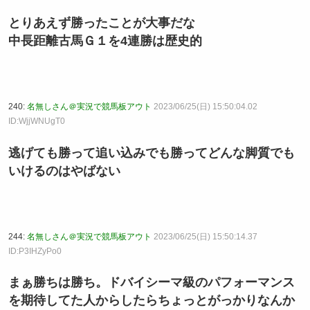
とりあえず勝ったことが大事だな
中長距離古馬Ｇ１を4連勝は歴史的
240:
名無しさん＠実況で競馬板アウト
2023/06/25(日) 15:50:04.02
ID:WjjWNUgT0
逃げても勝って追い込みでも勝ってどんな脚質でも
いけるのはやばない
244:
名無しさん＠実況で競馬板アウト
2023/06/25(日) 15:50:14.37
ID:P3IHZyPo0
まぁ勝ちは勝ち。ドバイシーマ級のパフォーマンス
を期待してた人からしたらちょっとがっかりなんか