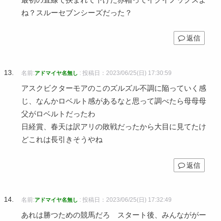
ね？スルーセブンシーズだった？
返信
名前:
:
投稿日：2023/06/25(日) 17:30:59
アドマイヤ名無し
アスクビクターモアのこのズルズル不調に陥っていく感
じ、なんかロベルト感があるなと思って調べたら母母母
父がロベルトだったわ
日経賞、春天は訳アリの敗戦だったから大目に見てたけ
どこれは長引きそうやね
返信
名前:
:
投稿日：2023/06/25(日) 17:32:49
アドマイヤ名無し
あれは勝つための競馬だろ スタート後、みんなががー