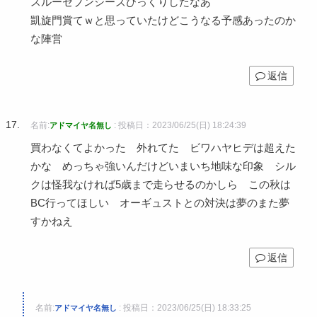
スルーセブンシーズびっくりしたなあ
凱旋門賞てｗと思っていたけどこうなる予感あったのか
な陣営
返信
名前:
:
投稿日：2023/06/25(日) 18:24:39
アドマイヤ名無し
買わなくてよかった 外れてた ビワハヤヒデは超えた
かな めっちゃ強いんだけどいまいち地味な印象 シル
クは怪我なければ5歳まで走らせるのかしら この秋は
BC行ってほしい オーギュストとの対決は夢のまた夢
すかねえ
返信
名前:
:
投稿日：2023/06/25(日) 18:33:25
アドマイヤ名無し