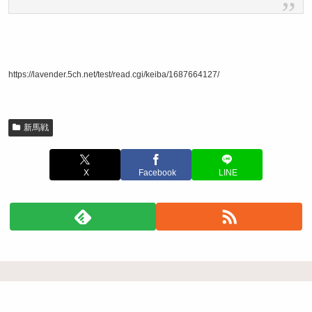
https://lavender.5ch.net/test/read.cgi/keiba/1687664127/
新馬戦
X
Facebook
LINE