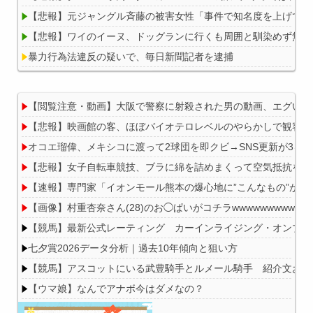
【悲報】元ジャングル斉藤の被害女性「事件で知名度を上げてバウ
【悲報】ワイのイーヌ、ドッグランに行くも周囲と馴染めず無言
暴力行為法違反の疑いで、毎日新聞記者を逮捕
【閲覧注意・動画】大阪で警察に射殺された男の動画、エグい 
【悲報】映画館の客、ほぼバイオテロレベルのやらかしで観客が
Powered by livedoor 相互RSS
オコエ瑠偉、メキシコに渡って2球団を即クビ→SNS更新が3ヶ
【悲報】女子自転車競技、ブラに綿を詰めまくって空気抵抗を減
【速報】専門家「イオンモール熊本の爆心地に”こんなもの”があ
【画像】村重杏奈さん(28)のお◯ぱいがコチラwwwwwwwwwww
【競馬】最新公式レーティング カーインライジング・オンブズマン
七夕賞2026データ分析｜過去10年傾向と狙い方
【競馬】アスコットにいる武豊騎手とルメール騎手 紹介文おか
【ウマ娘】なんでアナボ今はダメなの？