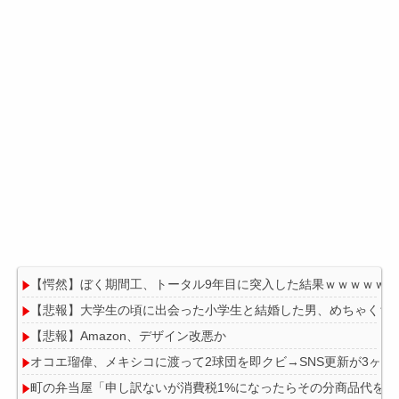
【愕然】ぼく期間工、トータル9年目に突入した結果ｗｗｗｗｗ
【悲報】大学生の頃に出会った小学生と結婚した男、めちゃくちゃ炎
【悲報】Amazon、デザイン改悪か
オコエ瑠偉、メキシコに渡って2球団を即クビ→SNS更新が3ヶ
町の弁当屋「申し訳ないが消費税1%になったらその分商品代を値