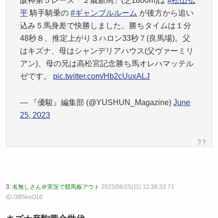
阪神第５レース「２歳新馬」(芝1800m)は
#松山弘
平
騎手騎乗の
#ギャンブルルーム
が後方から追い
込み５馬身差で快勝しました。勝ちタイムは１分
48秒８、推定上がり３ハロン33秒７(良馬場)。父
はキズナ、母はシャンデリアハウス(父ヴァーミリ
アン)、母の兄は高松宮記念勝ち馬オレハマッテル
ゼです。
pic.twitter.com/Hb2cUuxALJ
— 『優駿』編集部 (@YUSHUN_Magazine)
June
25, 2023
3:
名無しさん＠実況で競馬板アウト
2023/06/25(日) 12:36:33.71
ID:/3B5koO10