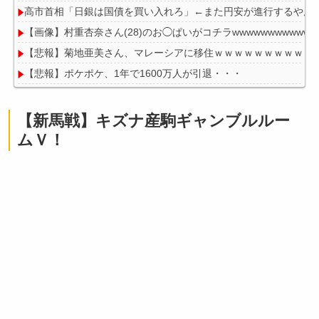
高市首相「日銀は国債を買い入れろ」←また円安が進行するやん
【画像】村重杏奈さん(28)のお◯ぱいがコチラwwwwwwwwwwww
【悲報】菊地亜美さん、マレーシアに移住ｗｗｗｗｗｗｗｗｗｗ
【悲報】ポケポケ、1年で1600万人が引退・・・
【悲報】漫画家、カウンセラーに自分の作品を「気持ち悪い」と
【新馬戦】キズナ産駒ギャンブルルー
ムＶ！
Powered by livedoor 相互RSS