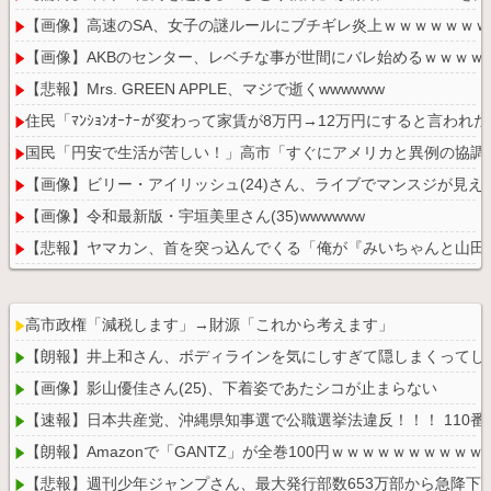
【画像】高速のSA、女子の謎ルールにブチギレ炎上ｗｗｗｗｗｗ
【画像】AKBのセンター、レベチな事が世間にバレ始めるｗｗｗｗ
【悲報】Mrs. GREEN APPLE、マジで逝くwwwwww
住民「ﾏﾝｼｮﾝｵｰﾅｰが変わって家賃が8万円→12万円にすると言わ
国民「円安で生活が苦しい！」高市「すぐにアメリカと異例の協調
【画像】ビリー・アイリッシュ(24)さん、ライブでマンスジが見え
【画像】令和最新版・宇垣美里さん(35)wwwwww
【悲報】ヤマカン、首を突っ込んでくる「俺が『みいちゃんと山田
【画像】X女子「ガチでこういう彼氏欲しくて息できん」2000万バ
高市政権「減税します」→財源「これから考えます」
【朗報】井上和さん、ボディラインを気にしすぎて隠しまくってし
【画像】影山優佳さん(25)、下着姿であたシコが止まらない
Powered by livedoor 相互RSS
【速報】日本共産党、沖縄県知事選で公職選挙法違反！！！ 110
【朗報】Amazonで「GANTZ」が全巻100円ｗｗｗｗｗｗｗｗｗｗ
【悲報】週刊少年ジャンプさん、最大発行部数653万部から急降下で