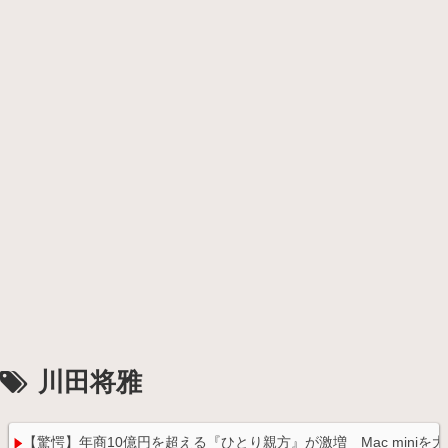
川田将雅
【驚愕】年商10億円を超える『ひとり親方』が激増 Mac miniを