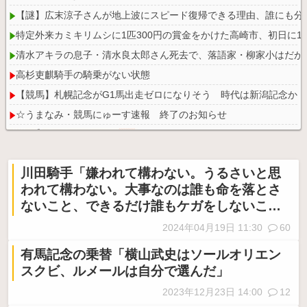
【謎】広末涼子さんが地上波にスピード復帰できる理由、誰にも分
特定外来カミキリムシに1匹300円の賞金をかけた高崎市、初日に11
清水アキラの息子・清水良太郎さん死去で、落語家・柳家小はだが
高杉吏麒騎手の騎乗がない状態
【競馬】札幌記念がG1馬出走ゼロになりそう 時代は新潟記念か
☆うまなみ・競馬にゅーす速報 終了のお知らせ
川田騎手「嫌われて構わない。うるさいと思
われて構わない。大事なのは誰も命を落とさ
Powered by livedoor 相互RSS
ないこと、できるだけ誰もケガをしないこ
と」
2024年04月19日 11:30
60
有馬記念の乗替「横山武史はソールオリエン
スクビ、ルメールは自分で選んだ」
2023年12月23日 14:00
12