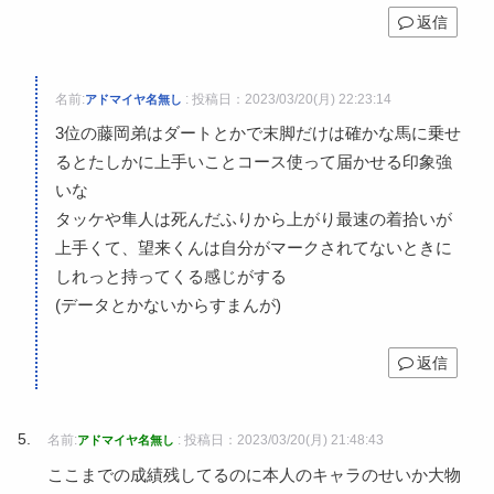
返信
名前:
:
投稿日：2023/03/20(月) 22:23:14
アドマイヤ名無し
3位の藤岡弟はダートとかで末脚だけは確かな馬に乗せ
るとたしかに上手いことコース使って届かせる印象強
いな
タッケや隼人は死んだふりから上がり最速の着拾いが
上手くて、望来くんは自分がマークされてないときに
しれっと持ってくる感じがする
(データとかないからすまんが)
返信
名前:
:
投稿日：2023/03/20(月) 21:48:43
アドマイヤ名無し
ここまでの成績残してるのに本人のキャラのせいか大物