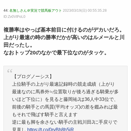
44:
名無しさん＠実況で競馬板アウト
2023/03/19(日) 00:55:35.28
ID:Zv0VIPoL0
複勝率はやっぱ基本前目に付けるのがデカいだろ。
上がり最速の時の勝率だかが高いのはルメールと川
田だったし。
なおトップ20のなかで最下位なのがタッケ。
【プログノーシス】
上位騎手の上がり最速記録時の競走成績（上がり
最速なのに馬券外≒位置取りが後ろ過ぎる騎乗が多
いほど下位に）を見ると藤岡祐Jは36人中33位で、
前後の騎手との馬質(平均オッズ)の差を鑑みれば最
もそれで飛ばす騎手と言えます
逆に最も脚を余さない騎手の主戦川田Jに手戻りで
見直し
https://t.co/0rvBh8h5jR