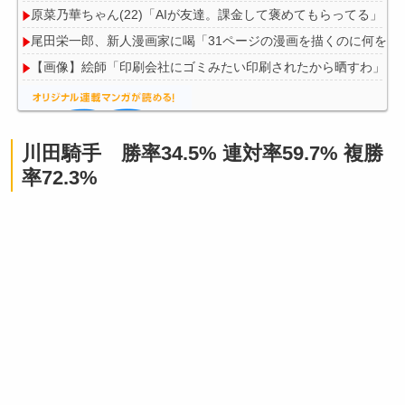
原菜乃華ちゃん(22)「AIが友達。課金して褒めてもらってる」
尾田栄一郎、新人漫画家に喝「31ページの漫画を描くのに何をウ
【画像】絵師「印刷会社にゴミみたい印刷されたから晒すわ」→
川田騎手 勝率34.5% 連対率59.7% 複勝
Powered by livedoor 相互RSS
率72.3%