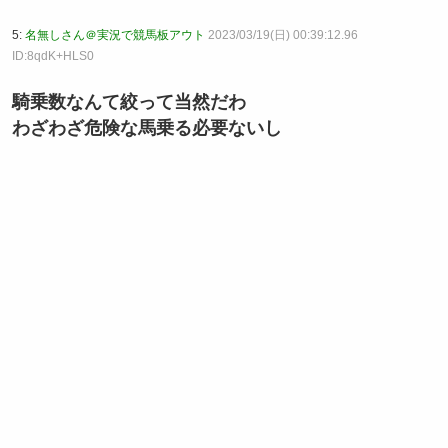
5:
名無しさん＠実況で競馬板アウト
2023/03/19(日) 00:39:12.96
ID:8qdK+HLS0
騎乗数なんて絞って当然だわ
わざわざ危険な馬乗る必要ないし