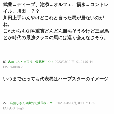
武豊→ディープ、池添→オルフェ、福永→コントレ
イル、川田→？？
川田上手いんやけどこれと言った馬が居ないのが
ね。
これからもGIや重賞どんどん勝ちそうやけど三冠馬
とか時代の最強クラスの馬には巡り会えなさそう。
82:
名無しさん＠実況で競馬板アウト
2023/03/19(日) 01:21:07.44
ID:75W0DmjV0
いつまでたっても代表馬はハープスターのイメージ
278:
名無しさん＠実況で競馬板アウト
2023/03/20(月) 09:11:51.76
ID:FyUGh3ug0