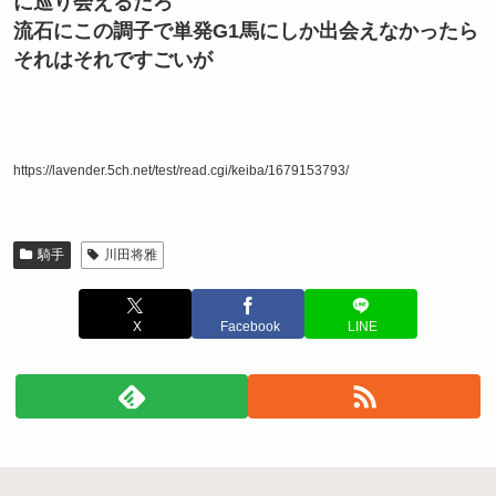
に巡り会えるだろ
流石にこの調子で単発G1馬にしか出会えなかったら
それはそれですごいが
https://lavender.5ch.net/test/read.cgi/keiba/1679153793/
騎手
川田将雅
X
Facebook
LINE