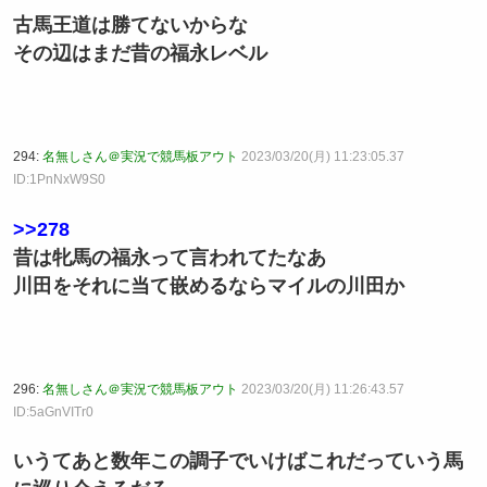
古馬王道は勝てないからな
その辺はまだ昔の福永レベル
294:
名無しさん＠実況で競馬板アウト
2023/03/20(月) 11:23:05.37
ID:1PnNxW9S0
>>278
昔は牝馬の福永って言われてたなあ
川田をそれに当て嵌めるならマイルの川田か
296:
名無しさん＠実況で競馬板アウト
2023/03/20(月) 11:26:43.57
ID:5aGnVITr0
いうてあと数年この調子でいけばこれだっていう馬