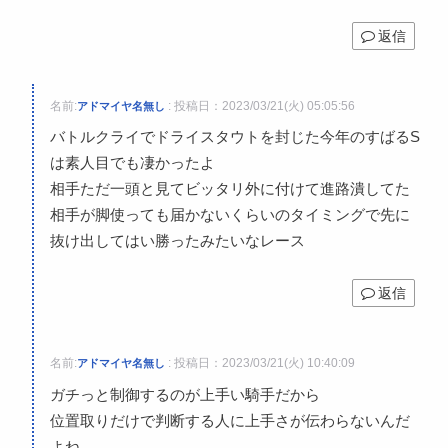
返信
名前:
:
投稿日：2023/03/21(火) 05:05:56
アドマイヤ名無し
バトルクライでドライスタウトを封じた今年のすばるS
は素人目でも凄かったよ
相手ただ一頭と見てビッタリ外に付けて進路潰してた
相手が脚使っても届かないくらいのタイミングで先に
抜け出してはい勝ったみたいなレース
返信
名前:
:
投稿日：2023/03/21(火) 10:40:09
アドマイヤ名無し
ガチっと制御するのが上手い騎手だから
位置取りだけで判断する人に上手さが伝わらないんだ
よね