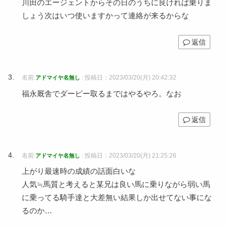
川田のエージェントからその日のうちに良ければ乗りま
しょう次はいつ使いますかって連絡が来るからな
返信
名前:
:
投稿日：2023/03/20(月) 20:42:32
アドマイヤ名無し
福永厩舎でダービー取るまではやるやろ。なお
返信
名前:
:
投稿日：2023/03/20(月) 21:25:26
アドマイヤ名無し
上がり最速時の成績の話面白いな
人気≒馬質と考えると某兄は良い馬に乗りながら弱い馬
に乗ってる騎手達と大差無い結果しか出せてない事にな
るのか…