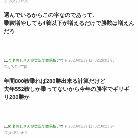
ID:2wb2U+fO0
選んでいるからこの率なのであって、
乗鞍増やしても4着以下が増えるだけで勝鞍は増えん
だろ
117:
名無しさん＠実況で競馬板アウト
2023/03/19(日) 02:28:01.93
ID:gPzDoTTj0
年間800鞍乗れば280勝出来る計算だけど
去年552鞍しか乗ってないから今年の勝率でギリギ
リ200勝か
119:
名無しさん＠実況で競馬板アウト
2023/03/19(日) 02:30:23.24
ID:yncB/pnH0