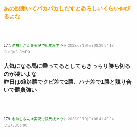
あの股開いてパカパカしだすと恐ろしいくらい伸び
るよな
177:
名無しさん＠実況で競馬板アウト
2023/03/19(日) 08:39:54.18
ID:nQa2qDwR0
人気になる馬に乗ってるとしてもきっちり勝ち切る
のが凄いよな
昨日は6戦4勝でクビ差で2勝、ハナ差で1勝と競り合
いで勝負強い
179:
名無しさん＠実況で競馬板アウト
2023/03/19(日) 08:41:49.34
ID:Z+JBCgr90