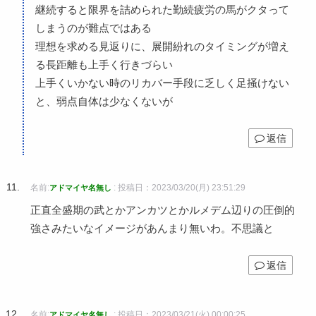
継続すると限界を詰められた勤続疲労の馬がクタって
しまうのが難点ではある
理想を求める見返りに、展開紛れのタイミングが増え
る長距離も上手く行きづらい
上手くいかない時のリカバー手段に乏しく足掻けない
と、弱点自体は少なくないが
返信
名前:
:
投稿日：2023/03/20(月) 23:51:29
アドマイヤ名無し
正直全盛期の武とかアンカツとかルメデム辺りの圧倒的
強さみたいなイメージがあんまり無いわ。不思議と
返信
名前:
:
投稿日：2023/03/21(火) 00:00:25
アドマイヤ名無し