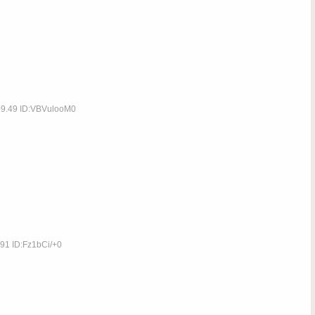
09.49 ID:VBVulooM0
91 ID:Fz1bCi/+0