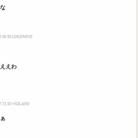
な
50.36 ID:U2KZrNP20
ええわ
7.71 ID:+i5ZLalX0
ぁ