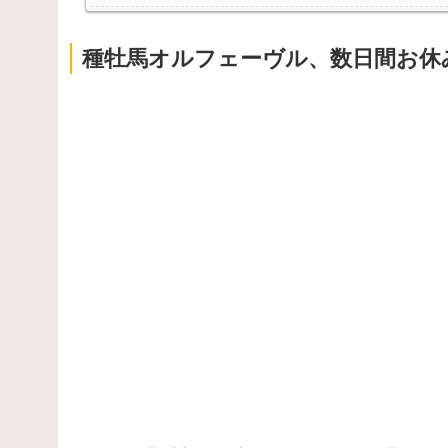
【画像】地獄の釜の蓋が開く←これの誤用が多すぎ。
【訃報】人気Vtuberの犬、19歳で死去
種牡馬オルフェーヴル、数日間お休
Powered by livedoor 相互RSS