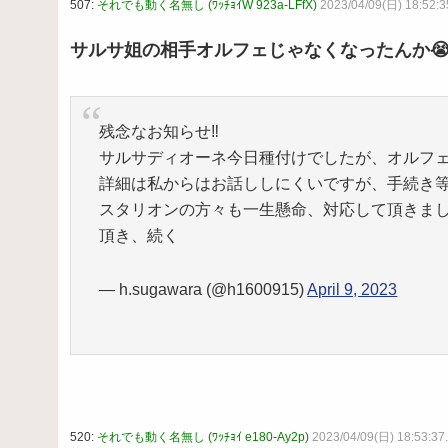
507:
それでも動く名無し (ﾜｯﾁｮｲW 923a-LFfX)
2023/04/09(日) 18:52:3
サルサ姐の相手オルフェじゃなくなったんか
残念なお知らせ‼️
サルサディオーネ今日種付けでしたが、オルフ
詳細は私からはお話ししにくいですが、手続き
スタリオンの方々も一生懸命、対応して頂きま
頂き、続く
— h.sugawara (@h1600915)
April 9, 2023
520:
それでも動く名無し (ﾜｯﾁｮｲ e180-Ay2p)
2023/04/09(日) 18:53:37.