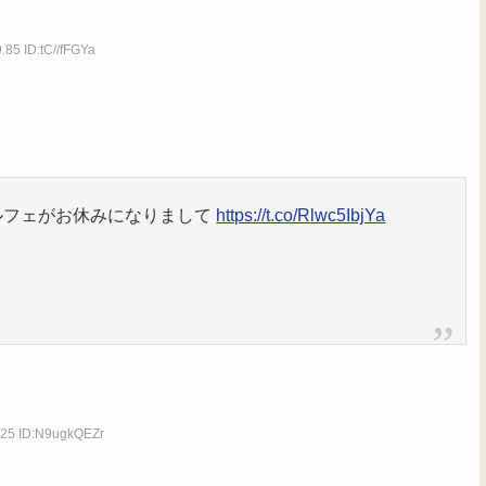
.85 ID:tC//fFGYa
ルフェがお休みになりまして
https://t.co/Rlwc5IbjYa
.25 ID:N9ugkQEZr