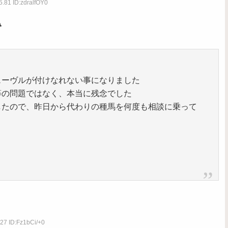
5.81 ID:zdralfOY0

ェーヴルが付けなれない事になりました
等の問題ではなく、本当に残念でした
したので、昨日から代わりの種馬を何度も相談に乗って
27 ID:Fz1bCi/+0