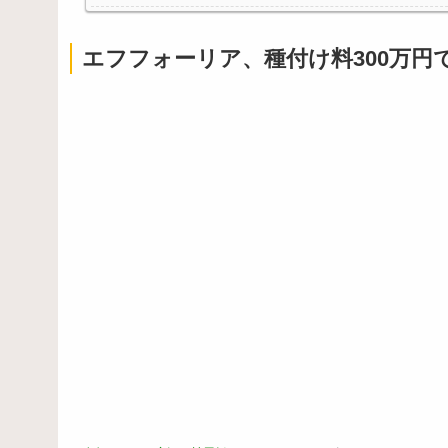
【朗報】名作幻想水滸伝、14年ぶりソシャゲとして完
【悲報】教室、ヤンキーがブチ切れでとんでもない空
エフフォーリア、種付け料300万円
Powered by livedoor 相互RSS