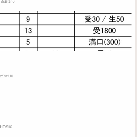
NBsBt1n0
8zSfafU0
Hf9Sff0