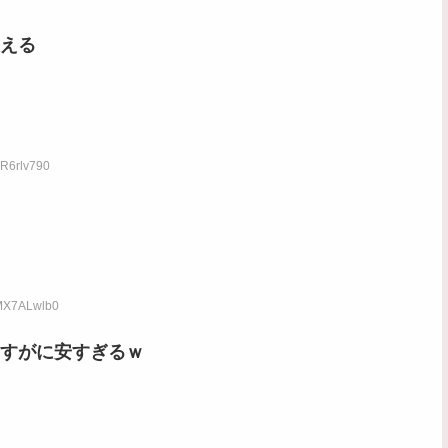
える
bR6rlv790
:MX7ALwlb0
すがに安すぎるｗ