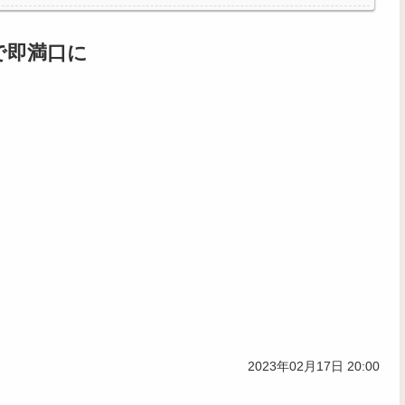
全復活
気になるｗｗｗｗ
で即満口に
2023年02月17日 20:00