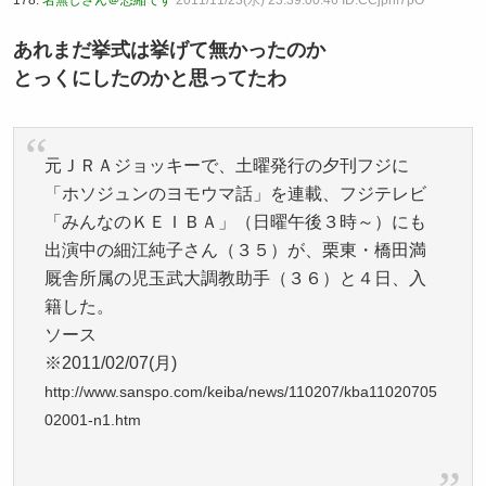
178:
名無しさん＠恐縮です
2011/11/23(水) 23:39:00.46 ID:CCjpnf7pO
あれまだ挙式は挙げて無かったのか
とっくにしたのかと思ってたわ
元ＪＲＡジョッキーで、土曜発行の夕刊フジに
「ホソジュンのヨモウマ話」を連載、フジテレビ
「みんなのＫＥＩＢＡ」（日曜午後３時～）にも
出演中の細江純子さん（３５）が、栗東・橋田満
厩舎所属の児玉武大調教助手（３６）と４日、入
籍した。
ソース
※2011/02/07(月)
http://www.sanspo.com/keiba/news/110207/kba11020705
02001-n1.htm