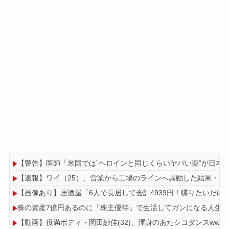
【警告】医師「米国では”ヘロインと同じくらいヤバい薬”が日本
【速報】ワイ（25）、営業から工場のラインへ異動した結果・・
【画像あり】居酒屋「6人で長居して会計4939円！喋りたいだけ
株の資産7億円あるのに「株主優待」で生活してガンになる人生
【動画】役満ボディ・岡田紗佳(32)、渾身のあたシコダンスwwww