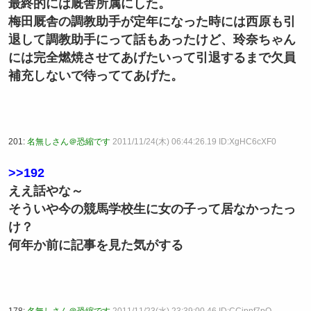
最終的には厩舎所属にした。
梅田厩舎の調教助手が定年になった時には西原も引
退して調教助手にって話もあったけど、玲奈ちゃん
には完全燃焼させてあげたいって引退するまで欠員
補充しないで待っててあげた。
201:
名無しさん＠恐縮です
2011/11/24(木) 06:44:26.19 ID:XgHC6cXF0
>>192
ええ話やな～
そういや今の競馬学校生に女の子って居なかったっ
け？
何年か前に記事を見た気がする