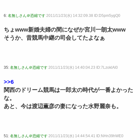
6:
名無しさん＠恐縮です
2011/11/23(水) 14:32:09.38 ID:D5pm5ygQ0
ちょwww新婚夫婦の間になぜか宮川一朗太www
そうか、昔競馬中継の司会してたよなぁ
35:
名無しさん＠恐縮です
2011/11/23(水) 14:40:04.23 ID:7LzoklAl0
>>6
関西のドリーム競馬は一郎太の時代が一番よかった
な。
あと、今は渡辺薫彦の妻になった水野麗奈も。
51:
名無しさん＠恐縮です
2011/11/23(水) 14:44:54.41 ID:NHn39hWE0