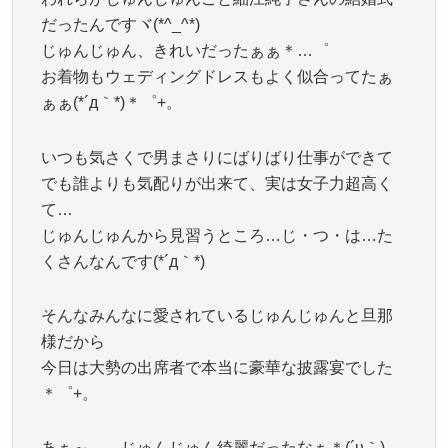
だったんですヾ(*^_^*)
じゅんじゅん、きれいだったぁぁ＊…゜
お着物もウェディングドレスもよく似合ってたぁ
ぁぁ(*´д｀*)＊゜+。
いつも気さくで男まさりにばりばり仕事ができて
でも誰よりも気配りが出来て、実は女子力超高く
て…
じゅんじゅんから見習うところ…じ・つ・は…た
くさんなんです(*´д｀*)
そんなみんなに愛されているじゅんじゅんと旦那
様だから
今日は大勢の出席者で本当に豪華な披露宴でした
＊゜+。
あぁ～。。じゅんじゅん綺麗だったなぁ＊(´υ｀)