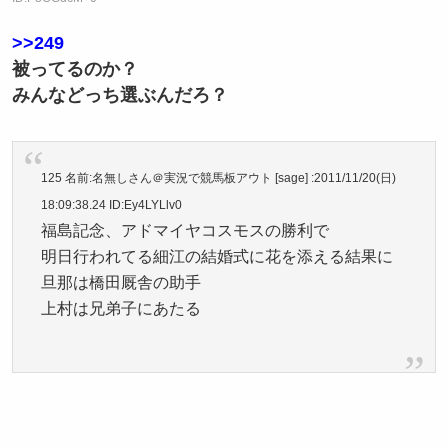
>>249
被ってるのか？
みんなどっち選ぶんだろ？
125 名前:名無しさん＠実況で競馬板アウト [sage] :2011/11/20(日)
18:09:38.24 ID:Ey4LYLlv0
福島記念、アドマイヤコスモスの勝利で
明日行われてる細江の結婚式に花を添える結果に
旦那は橋田厩舎の助手
上村は兄弟子にあたる