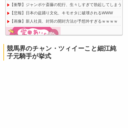
【衝撃】ジャンポケ斎藤の犯行、生々しすぎて勃起してしまうレ
【悲報】日本の盆踊り文化、キモオタに破壊されるWWW
【画像】新人社員、封筒の開封方法が予想外すぎるｗｗｗｗ
競馬界のチャン・ツィイーこと細江純
Powered by livedoor 相互RSS
子元騎手が挙式