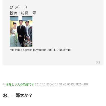
ぴっ(｀_´)ゞ
投稿：松尾 翠
http://blog.fujitv.co.jp/yontori/E20111121005.html
4:
名無しさん＠恐縮です
2011/11/23(水) 14:31:46.05 ID:I3lJZ+uB0
お、一郎太か？