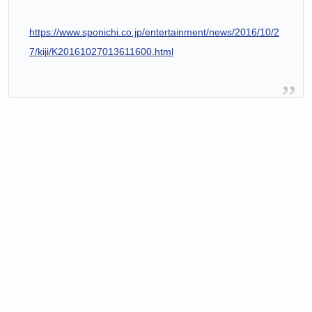
https://www.sponichi.co.jp/entertainment/news/2016/10/2
7/kiji/K20161027013611600.html