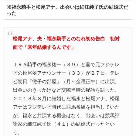
※福永騎手と松尾アナ、出会いは細江純子氏の結婚式だ
った
松尾アナ、夫・福永騎手とのなれ初め告白 初対
面で「来年結婚するんです」
ＪＲＡ騎手の福永祐一（３９）と妻で元フジテレ
ビの松尾翠アナウンサー（３３）が２７日、テレ
ビ朝日「徹子の部屋」（月～金曜正午）に出演。
出会いのきっかけなど交際当時の秘話を語った。
２０１３年８月に結婚した福永と松尾アナ。松尾
アナはフジテレビ時代に競馬番組を担当していた
が、福永と共演する機会はなく、出会いは競馬評
論家の細江純子氏（４１）の結婚式だったとい
う。