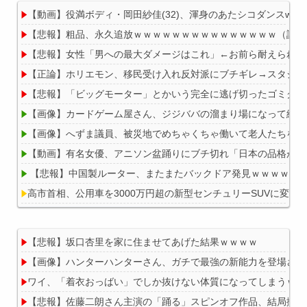
【動画】役満ボディ・岡田紗佳(32)、渾身のあたシコダンスwww
【悲報】粗品、永久追放ｗｗｗｗｗｗｗｗｗｗｗｗｗｗｗ（証拠
【悲報】女性「男への最大ダメージはこれ」←お前ら耐えられる
【正論】ホリエモン、移民受け入れ反対派にブチギレ→スタジオ
【悲報】「ビッグモーター」とかいう完全に逃げ切ったゴミクズ
【画像】カードゲーム屋さん、ジジババの溜まり場になって終わるw
【画像】へずま議員、被災地でめちゃくちゃ働いて老人たちを笑
【動画】有名女優、アニソン盆踊りにブチ切れ「日本の品格が落
【悲報】中国製ルーター、またまたバックドア発見ｗｗｗｗｗ
高市首相、公用車を3000万円超の新型センチュリーSUVに変更
【悲報】坂口杏里を家に住ませてあげた結果ｗｗｗｗ
【画像】ハンターハンターさん、ガチで最強の新能力を登場させ
Powered by livedoor 相互RSS
ワイ、「着衣おっばい」でしか抜けない体質になってしまうｗｗ
【悲報】佐藤二朗さん主演の「踊る」スピンオフ作品、結局撮影中止