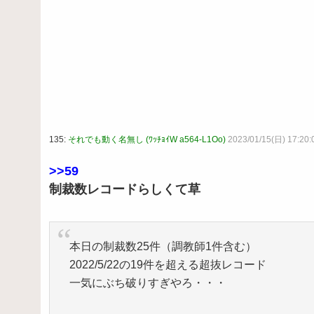
135:
それでも動く名無し (ﾜｯﾁｮｲW a564-L1Oo)
2023/01/15(日) 17:20
>>59
制裁数レコードらしくて草
本日の制裁数25件（調教師1件含む）
2022/5/22の19件を超える超抜レコード
一気にぶち破りすぎやろ・・・