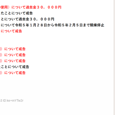
53 ID:ke+mYTw2r