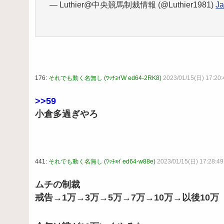
— Luthier@中央競馬制裁情報 (@Luthier1981)
Ja
176:
それでも動く名無し (ﾜｯﾁｮｲW ed64-2RK8)
2023/01/15(日) 17:20
>>59
小倉多過ぎやろ
441:
それでも動く名無し (ﾜｯﾁｮｲ ed64-w88e)
2023/01/15(日) 17:28:4
ムチの制裁
戒告→1万→3万→5万→7万→10万→以後10万