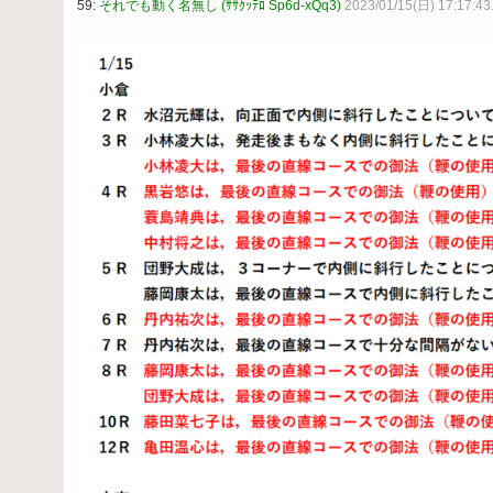
59:
それでも動く名無し (ｻｻｸｯﾃﾛ Sp6d-xQq3)
2023/01/15(日) 17:17:43