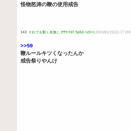
怪物怒涛の鞭の使用戒告
143:
それでも動く名無し (ｻｻｸｯﾃﾛﾗ Sp6d-+zD+)
2023/01/15(日) 17:20:
>>59
鞭ルールキツくなったんか
戒告祭りやんけ