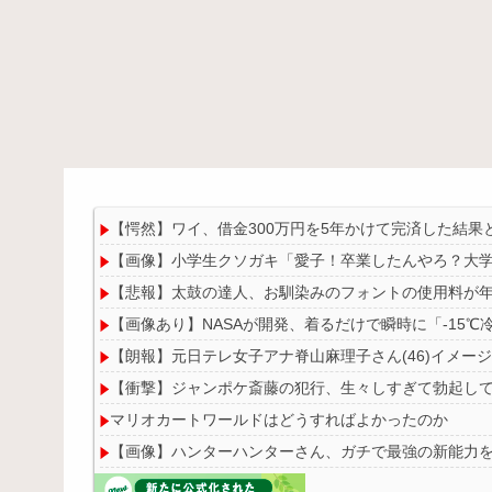
【愕然】ワイ、借金300万円を5年かけて完済した結
【画像】小学生クソガキ「愛子！卒業したんやろ？大学 
【悲報】太鼓の達人、お馴染みのフォントの使用料が年
【画像あり】NASAが開発、着るだけで瞬時に「-15℃冷
【朗報】元日テレ女子アナ脊山麻理子さん(46)イメー
【衝撃】ジャンポケ斎藤の犯行、生々しすぎて勃起し
マリオカートワールドはどうすればよかったのか
【画像】ハンターハンターさん、ガチで最強の新能力