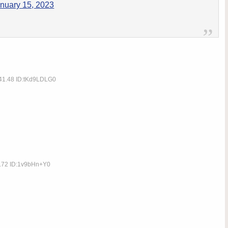
nuary 15, 2023
:41.48 ID:tKd9LDLG0
9.72 ID:1v9bHn+Y0