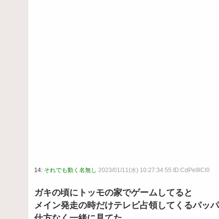
14:
それでも動く名無し
2023/01/11(水) 10:27:34.55 ID:CdPe9lCl0
ガキの頃にトッモの家でゲームしてると
メイン発走の時だけテレビ占領してくるパッパ
仕方なく一緒に見てた