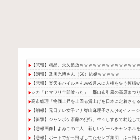
【悲報】粗品、永久追放ｗｗｗｗｗｗｗｗｗｗｗｗｗ
【朗報】及川光博さん（56）結婚ｗｗｗｗｗ
【悲報】楽天モバイルさんww9月末に人権を失う模様ww
シカ「ヒマワリ全部喰った」 郡山布引風の高原まつ
高市総理「物価上昇を上回る賃上げを日本に定着させる」
【朗報】元日テレ女子アナ脊山麻理子さん(46)イメー
【衝撃】ジャンポケ斎藤の犯行、生々しすぎて勃起し
【悲報画像】よゐこの二人、新しいゲームチャンネルを
【悲報】ボートでかっ飛ばしてたセレブ集団、ふっ飛