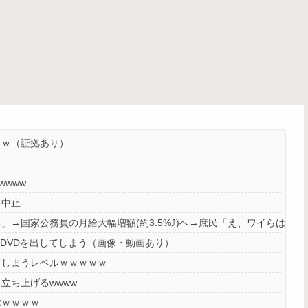
ｗｗ（証拠あり）
www
り中止
→国家公務員の月給大幅増額(約3.5%⤴)へ→庶民「え、ワイらは❓」
ジDVDを出してしまう（画像・動画あり）
てしまうレベルｗｗｗｗｗ
立ち上げるwwww
ぶｗｗｗｗ