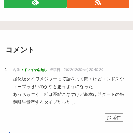
コメント
名前:
:
投稿日：2022/12/30(金) 20:40:20
アドマイヤ名無し
強化版ダイワメジャーって話をよく聞くけどエンドスウ
ィープっぽいのかなと思うようになった
あっちもごく一部は距離こなすけど基本は芝ダートの短
距離馬量産するタイプだったし
返信