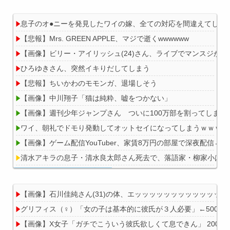
息子のオ●ニーを発見したワイの嫁、全ての対応を間違えてしま
【悲報】Mrs. GREEN APPLE、マジで逝くwwwwww
【画像】ビリー・アイリッシュ(24)さん、ライブでマンスジが
ひろゆきさん、突然イキりだしてしまう
【悲報】ちいかわのモモンガ、退場しそう
【画像】中川翔子「猫は純粋、嘘をつかない」
【画像】週刊少年ジャンプさん ついに100万部を割ってしま
ワイ、朝礼でドモり発動してオットセイになってしまうｗｗｗｗ
【画像】ゲーム配信YouTuber、家賃8万円の部屋で深夜配信
清水アキラの息子・清水良太郎さん死去で、落語家・柳家小はだ
【画像】石川佳純さん(31)の体、エッッッッッッッッッッッッ
グリフィス（♀）「女の子は基本的に彼氏が３人必要」←500万バ
Powered by livedoor 相互RSS
【画像】X女子「ガチでこういう彼氏欲しくて息できん」 2000