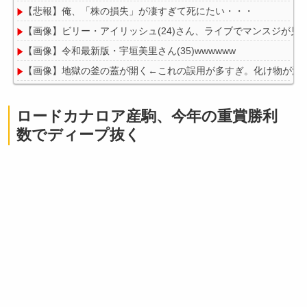
【悲報】俺、「株の損失」が凄すぎて死にたい・・・
【画像】ビリー・アイリッシュ(24)さん、ライブでマンスジが見
【画像】令和最新版・宇垣美里さん(35)wwwwww
【画像】地獄の釜の蓋が開く←これの誤用が多すぎ。化け物が沢
【悲報】「太鼓の達人」で発作を起こしたチーズ牛丼、SNSで晒
ロードカナロア産駒、今年の重賞勝利
数でディープ抜く
Powered by livedoor 相互RSS