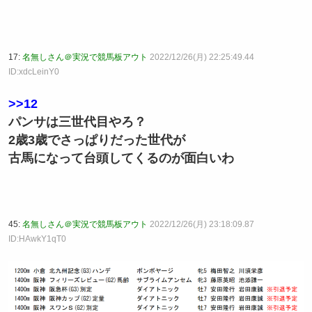
17:
名無しさん＠実況で競馬板アウト
2022/12/26(月) 22:25:49.44
ID:xdcLeinY0
>>12
パンサは三世代目やろ？
2歳3歳でさっぱりだった世代が
古馬になって台頭してくるのが面白いわ
45:
名無しさん＠実況で競馬板アウト
2022/12/26(月) 23:18:09.87
ID:HAwkY1qT0