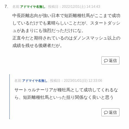
名前:
:
投稿日：2022/12/31(土) 14:14:43
アドマイヤ名無し
中長距離志向が強い日本で短距離種牡馬がここまで成功
しているだけでも素晴らしいことだが、スタートダッシ
ュがあまりにも強烈だっただけにな。
正直今だと期待されているのはダノンスマッシュ以上の
成績を残せる後継者だが。
返信
名前:
:
投稿日：2023/01/01(日) 12:33:06
アドマイヤ名無し
サートゥルナーリアが種牡馬として成功してくれるな
ら、短距離種牡馬といった括り関係なく良いと思う
返信