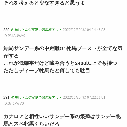
それを考えると少なすぎると思うよ
229:
名無しさん＠実況で競馬板アウト
2022/12/29(木) 04:14:48.53
ID:P/cjAUW+0
結局サンデー系の中距離G1牝馬ブーストが全てな気
がする
これが低確率だけど噛み合うと2400以上でも持つ
ただしディープ牝馬だと何しても駄目
231:
名無しさん＠実況で競馬板アウト
2022/12/29(木) 07:22:26.91
ID:Syr1V/yV0
カナロアと相性いいサンデー系の繁殖はサンデー牝
馬とスペ牝馬くらいだろ