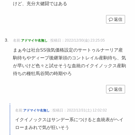
けど、充分大健闘ではある
返信
名前:
:
投稿日：2022/12/30(金) 23:25:05
アドマイヤ名無し
まぁ今は社台SS強気価格設定のサートゥルナーリア産
駒待ちやディープ後継筆頭のコントレイル産駒待ち、気
が早いけど色々と試せそうな血統のイクイノックス産駒
待ちの種牡馬谷間の時期やろ
返信
名前:
:
投稿日：2022/12/31(土) 12:02:02
アドマイヤ名無し
イクイノックスはサンデー系につけると血統表がヘイ
ローまみれで気が狂いそう