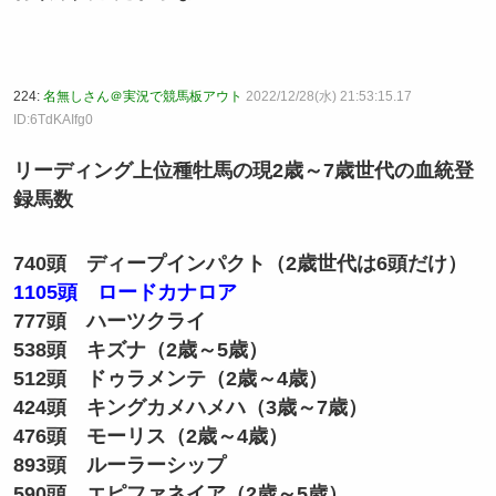
224:
名無しさん＠実況で競馬板アウト
2022/12/28(水) 21:53:15.17
ID:6TdKAIfg0
リーディング上位種牡馬の現2歳～7歳世代の血統登
録馬数
740頭 ディープインパクト（2歳世代は6頭だけ）
1105頭 ロードカナロア
777頭 ハーツクライ
538頭 キズナ（2歳～5歳）
512頭 ドゥラメンテ（2歳～4歳）
424頭 キングカメハメハ（3歳～7歳）
476頭 モーリス（2歳～4歳）
893頭 ルーラーシップ
590頭 エピファネイア（2歳～5歳）