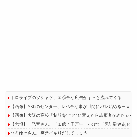
ホロライブのソシャゲ、エ▨チな広告がずっと流れてくる
【画像】AKBのセンター、レベチな事が世間にバレ始めるｗｗｗ
【画像】大阪の高校「制服を”これ”に変えたら志願者がめちゃく
【悲報】 恐竜さん、「１億７千万年」かけて「累計到達点ゼロ
ひろゆきさん、突然イキりだしてしまう