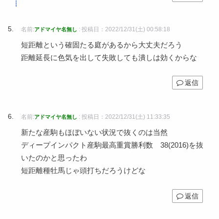
名前:
:
投稿日：2022/12/31(土) 00:58:18
アドマイヤ名無し
短距離という確固たる庭があるから大丈夫だろう
距離延長に色気を出して失敗しても潰しは効くからな
返信
名前:
:
投稿日：2022/12/31(土) 11:33:35
アドマイヤ名無し
新たな産駒もほぼいない状況で抜くのは当然
ディープインパクト産駒最高重賞勝利数 38(2016)を抜
いたのかと思ったわ
短距離種牡馬じゃ頭打ちだろうけどな
返信