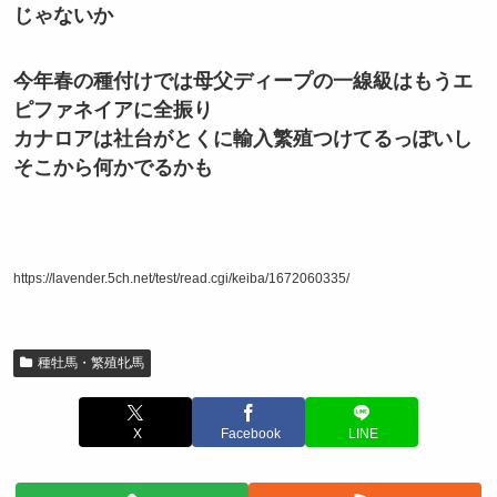
じゃないか
今年春の種付けでは母父ディープの一線級はもうエ
ピファネイアに全振り
カナロアは社台がとくに輸入繁殖つけてるっぽいし
そこから何かでるかも
https://lavender.5ch.net/test/read.cgi/keiba/1672060335/
種牡馬・繁殖牝馬
X
Facebook
LINE