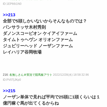
ID:1EP66i1N0
>>213
全部で5頭しかいないからそんなものでは？
パンサラッサ木村秀則
ダノンスコーピオン ケイアイファーム
タイムトゥヘヴン オリオンファーム
ジュビリーヘッド ノーザンファーム
レイハリア谷岡牧場
216:
名無しさん＠実況で競馬板アウト
2022/12/28(水) 18:58:32.96
ID:PV0TjJKp0
>>215
ノーザン単体で見れば平均で25頭に1頭くらいは１
億円稼ぐ馬が出てくるからね