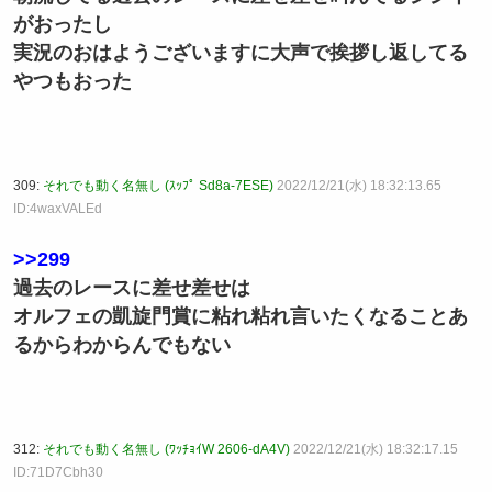
がおったし
実況のおはようございますに大声で挨拶し返してる
やつもおった
309:
それでも動く名無し (ｽｯﾌﾟ Sd8a-7ESE)
2022/12/21(水) 18:32:13.65
ID:4waxVALEd
>>299
過去のレースに差せ差せは
オルフェの凱旋門賞に粘れ粘れ言いたくなることあ
るからわからんでもない
312:
それでも動く名無し (ﾜｯﾁｮｲW 2606-dA4V)
2022/12/21(水) 18:32:17.15
ID:71D7Cbh30