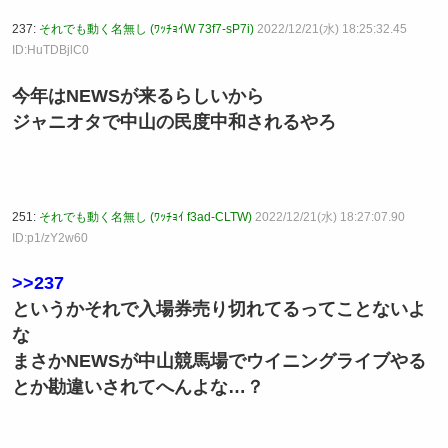
237:
それでも動く名無し (ﾜｯﾁｮｲW 73f7-sP7i)
2022/12/21(水) 18:25:32.45
ID:HuTDBjlC0
今年はNEWSが来るらしいから
ジャニオタで中山の民度中和されるやろ
251:
それでも動く名無し (ﾜｯﾁｮｲ f3ad-CLTW)
2022/12/21(水) 18:27:07.90
ID:p1/zY2w60
>>237
というかそれで入場券売り切れてるってことないよ
な
まさかNEWSが中山競馬場でウイニングライブやる
とか勘違いされてへんよな…？