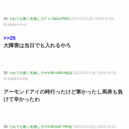
44:
それでも動く名無し (ｽﾌﾟｯｯ Sd2a-lPA0)
2022/12/21(水) 18:05:42.84
ID:bbNb++9+d
>>25
大障害は当日でも入れるやろ
35:
それでも動く名無し (ﾜｯﾁｮｲW a364-9gJj)
2022/12/21(水) 18:04:40.19
ID:XdMEV6JO0
アーモンドアイの時行ったけど寒かったし馬券も負
けて辛かったわ
38:
それでも動く名無し (ﾜｯﾁｮｲW 6af7-HP/q)
2022/12/21(水) 18:05:10.81