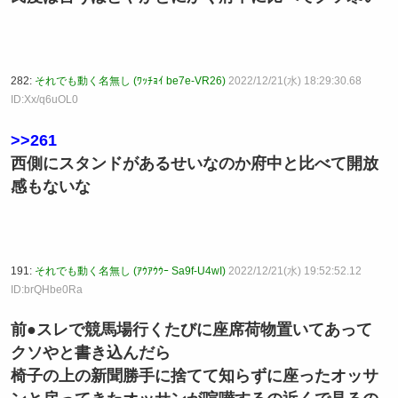
282:
それでも動く名無し (ﾜｯﾁｮｲ be7e-VR26)
2022/12/21(水) 18:29:30.68
ID:Xx/q6uOL0
>>261
西側にスタンドがあるせいなのか府中と比べて開放
感もないな
191:
それでも動く名無し (ｱｳｱｳｳｰ Sa9f-U4wI)
2022/12/21(水) 19:52:52.12
ID:brQHbe0Ra
前●スレで競馬場行くたびに座席荷物置いてあって
クソやと書き込んだら
椅子の上の新聞勝手に捨てて知らずに座ったオッサ