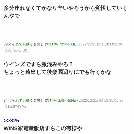
多分座れなくてかなり辛いやろうから覚悟していく
んやで
325:
それでも動く名無し (ﾜｯﾁｮｲW 7bf7-b38E)
2022/12/21(水) 18:33:52.96
ID:AgNqKyiD0
ウインズですら激混みやろ？
ちょっと遠出して後楽園辺りにでも行くかな
344:
それでも動く名無し (ｱｳｱｳｳｰ Sa9f-NdNw)
2022/12/21(水) 18:36:06.33
ID:hx3lT4YPa
>>325
WINS家電量販店すらこの有様や