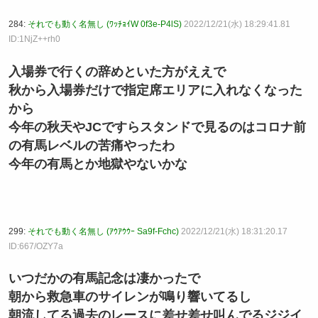
284:
それでも動く名無し (ﾜｯﾁｮｲW 0f3e-P4lS)
2022/12/21(水) 18:29:41.81
ID:1NjZ++rh0
入場券で行くの辞めといた方がええで
秋から入場券だけで指定席エリアに入れなくなった
から
今年の秋天やJCですらスタンドで見るのはコロナ前
の有馬レベルの苦痛やったわ
今年の有馬とか地獄やないかな
299:
それでも動く名無し (ｱｳｱｳｳｰ Sa9f-Fchc)
2022/12/21(水) 18:31:20.17
ID:667/OZY7a
いつだかの有馬記念は凄かったで
朝から救急車のサイレンが鳴り響いてるし
朝流してる過去のレースに差せ差せ叫んでるジジイ