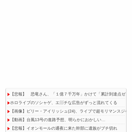
【悲報】 恐竜さん、「１億７千万年」かけて「累計到達点ゼロ
ホロライブのソシャゲ、エ▨チな広告がずっと流れてくる
【画像】ビリー・アイリッシュ(24)、ライブで超モリマンスジを
【動画】台風13号の進路予想、明らかにおかしい…
【悲報】イオンモールの通夜に来た幹部に遺族がブチ切れ