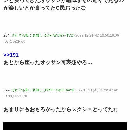
ンと戻ってきたオッサンが喧嘩するの近くで見るの
が楽しいとか言ってたG民おったな
234:
それでも動く名無し (ﾜｯﾁｮｲW bfe7-ITVD)
2022/12/21(水) 19:56:18.06
ID:TOtxi2Rw0
>>191
あとから座ったオッサン可哀想やろ…
244:
それでも動く名無し (ｱｳｱｳｳｰ Sa9f-U4wI)
2022/12/21(水) 19:56:47.48
ID:brQHbe0Ra
あまりにもおもろかったからスクショとってたわ