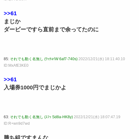
>>61
まじか
ダービーですら直前まで余ってたのに
85:
それでも動く名無し (ﾜｯﾁｮｲW 6af7-740s)
2022/12/21(水) 18:11:40.10
ID:MxAfE3KE0
>>61
入場券1000円でまじかよ
63:
それでも動く名無し (ｽﾌｯ Sd8a-HK8y)
2022/12/21(水) 18:07:47.19
ID:R+wn9d7wd
勝ち組ですまんな