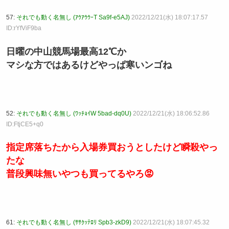
57:
それでも動く名無し (ｱｳｱｳｳｰT Sa9f-e5AJ)
2022/12/21(水) 18:07:17.57
ID:rYfViF9ba
日曜の中山競馬場最高12℃か
マシな方ではあるけどやっぱ寒いンゴね
52:
それでも動く名無し (ﾜｯﾁｮｲW 5bad-dq0U)
2022/12/21(水) 18:06:52.86
ID:FtjCE5+q0
指定席落ちたから入場券買おうとしたけど瞬殺やっ
たな
普段興味無いやつも買ってるやろ😡
61:
それでも動く名無し (ｻｻｸｯﾃﾛﾘ Spb3-zkD9)
2022/12/21(水) 18:07:45.32