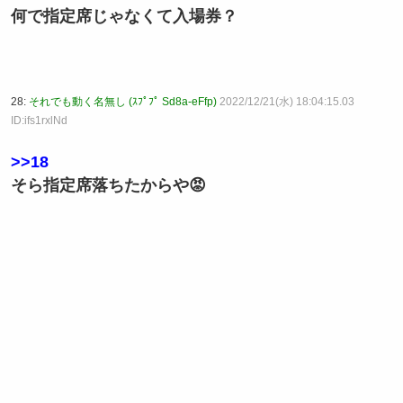
何で指定席じゃなくて入場券？
28:
それでも動く名無し (ｽﾌﾟﾌﾟ Sd8a-eFfp)
2022/12/21(水) 18:04:15.03
ID:ifs1rxlNd
>>18
そら指定席落ちたからや😡