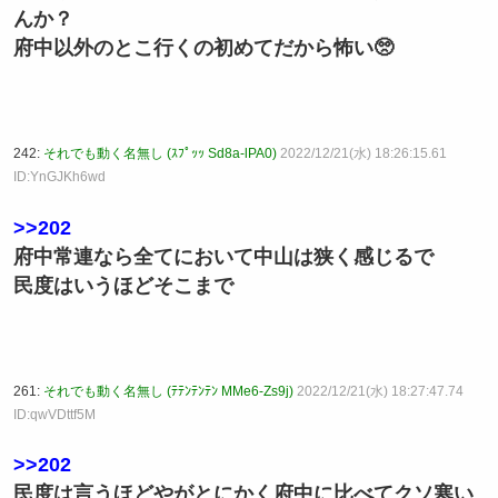
んか？
府中以外のとこ行くの初めてだから怖い🥺
242:
それでも動く名無し (ｽﾌﾟｯｯ Sd8a-lPA0)
2022/12/21(水) 18:26:15.61
ID:YnGJKh6wd
>>202
府中常連なら全てにおいて中山は狭く感じるで
民度はいうほどそこまで
261:
それでも動く名無し (ﾃﾃﾝﾃﾝﾃﾝ MMe6-Zs9j)
2022/12/21(水) 18:27:47.74
ID:qwVDttf5M
>>202
民度は言うほどやがとにかく府中に比べてクソ寒い