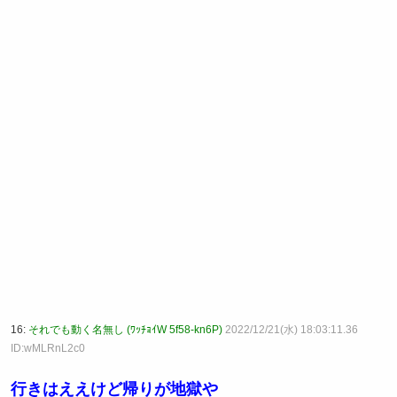
16:
それでも動く名無し (ﾜｯﾁｮｲW 5f58-kn6P)
2022/12/21(水) 18:03:11.36
ID:wMLRnL2c0
行きはええけど帰りが地獄や