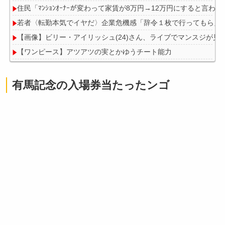
住民「ﾏﾝｼｮﾝｵｰﾅｰが変わって家賃が8万円→12万円にすると言
若者〈転勤本気でイヤだ〉企業危機感「辞令１枚で行ってもらえ
【画像】ビリー・アイリッシュ(24)さん、ライブでマンスジが見
【ワンピース】アツアツの実とかゆうチート能力
【悲報】落語家、亡くなったタレントからいじめられた過去を告
有馬記念の入場券当たったンゴ
Powered by livedoor 相互RSS