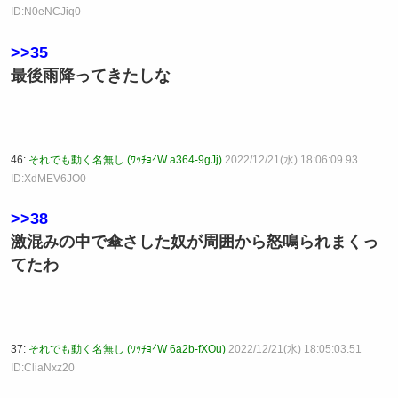
ID:N0eNCJiq0
>>35
最後雨降ってきたしな
46:
それでも動く名無し (ﾜｯﾁｮｲW a364-9gJj)
2022/12/21(水) 18:06:09.93
ID:XdMEV6JO0
>>38
激混みの中で傘さした奴が周囲から怒鳴られまくっ
てたわ
37:
それでも動く名無し (ﾜｯﾁｮｲW 6a2b-fXOu)
2022/12/21(水) 18:05:03.51
ID:CliaNxz20