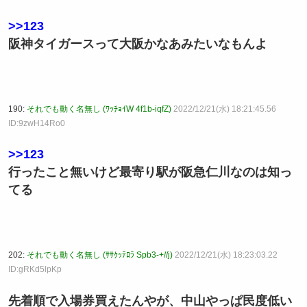
>>123
阪神タイガースって大阪かなあみたいなもんよ
190:
それでも動く名無し (ﾜｯﾁｮｲW 4f1b-iqfZ)
2022/12/21(水) 18:21:45.56
ID:9zwH14Ro0
>>123
行ったこと無いけど最寄り駅が阪急仁川なのは知っ
てる
202:
それでも動く名無し (ｻｻｸｯﾃﾛﾗ Spb3-+//j)
2022/12/21(水) 18:23:03.22
ID:gRKd5lpKp
先着順で入場券買えたんやが、中山やっぱ民度低い