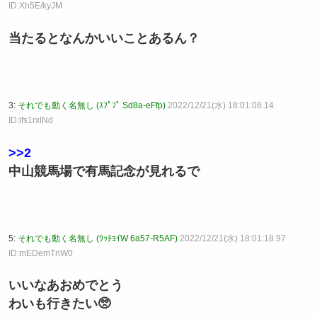
ID:Xh5E/kyJM
当たるとなんかいいことあるん？
3:
それでも動く名無し (ｽﾌﾟﾌﾟ Sd8a-eFfp)
2022/12/21(水) 18:01:08.14
ID:ifs1rxlNd
>>2
中山競馬場で有馬記念が見れるで
5:
それでも動く名無し (ﾜｯﾁｮｲW 6a57-R5AF)
2022/12/21(水) 18:01:18.97
ID:mEDemTnW0
いいなあおめでとう
わいも行きたい🥺