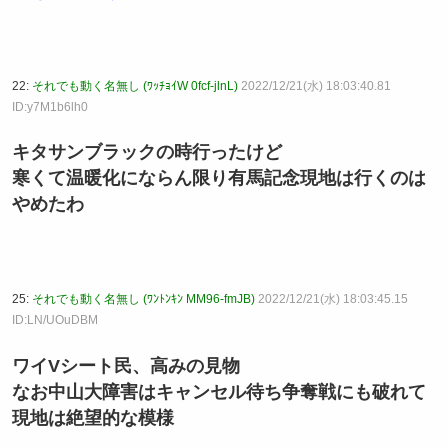
22:
それでも動く名無し (ﾜｯﾁｮｲW 0fcf-jlnL)
2022/12/21(水) 18:03:40.81
ID:y7M1b6lh0
キタサンブラックの時行ったけど
寒くて温暖化にならん限り有馬記念現地は行くのは
やめたわ
25:
それでも動く名無し (ﾜﾝﾄﾝｷﾝ MM96-fmJB)
2022/12/21(水) 18:03:45.15
ID:LN/UOuDBM
ワイVシート民、高みの見物
なお中山大障害はキャンセル待ち争奪戦にも破れて
現地は絶望的な模様