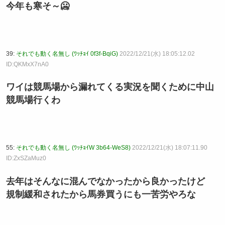
今年も寒そ～🥶
39:
それでも動く名無し (ﾜｯﾁｮｲ 0f3f-BqiG)
2022/12/21(水) 18:05:12.02
ID:QKMxX7nA0
ワイは競馬場から漏れてくる実況を聞くために中山
競馬場行くわ
55:
それでも動く名無し (ﾜｯﾁｮｲW 3b64-WeS8)
2022/12/21(水) 18:07:11.90
ID:ZxSZaMuz0
去年はそんなに混んでなかったから良かったけど
規制緩和されたから馬券買うにも一苦労やろな