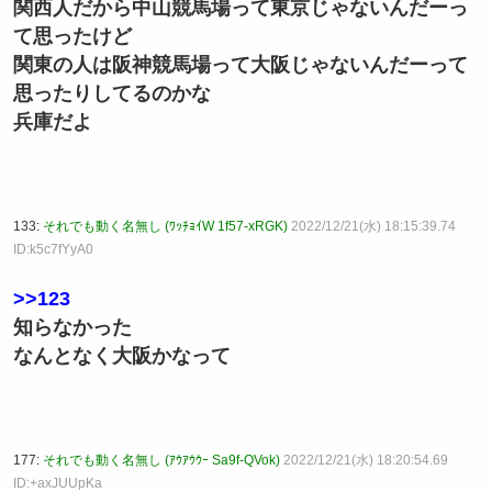
関西人だから中山競馬場って東京じゃないんだーっ
て思ったけど
関東の人は阪神競馬場って大阪じゃないんだーって
思ったりしてるのかな
兵庫だよ
133:
それでも動く名無し (ﾜｯﾁｮｲW 1f57-xRGK)
2022/12/21(水) 18:15:39.74
ID:k5c7fYyA0
>>123
知らなかった
なんとなく大阪かなって
177:
それでも動く名無し (ｱｳｱｳｳｰ Sa9f-QVok)
2022/12/21(水) 18:20:54.69
ID:+axJUUpKa