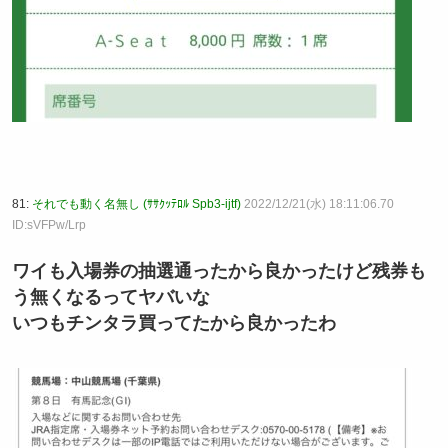
81:
それでも動く名無し (ｻｻｸｯﾃﾛﾙ Spb3-ijtf)
2022/12/21(水) 18:11:06.70
ID:sVFPw/Lrp
ワイも入場券の抽選通ったから良かったけど残券も
う無くなるってヤバいな
いつもチンタラ買ってたから良かったわ