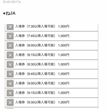
ID:k8+tZbY7p
●ねJA