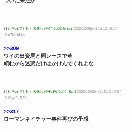
ついに来たか
317:
それでも動く名無し (ｽｯﾌﾟ Sd02-GjZe)
2022/12/08(木) 15:12:46.17
ID:n7fJYdhbd
>>309
ワイの出資馬と同レースで草
頼むから迷惑だけはかけんでくれよな
323:
それでも動く名無し (ﾜｯﾁｮｲW 9b06-jBx4)
2022/12/08(木) 15:13:14.57
ID:OtypPqR80
>>317
ローマンネイチャー事件再びの予感