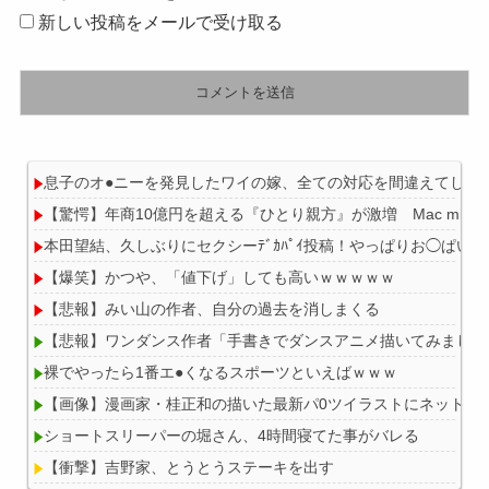
新しい投稿をメールで受け取る
息子のオ●ニーを発見したワイの嫁、全ての対応を間違えてしま
【驚愕】年商10億円を超える『ひとり親方』が激増 Mac mini
本田望結、久しぶりにセクシーﾃﾞｶﾊﾟｲ投稿！やっぱりお◯ぱい
【爆笑】かつや、「値下げ」しても高いｗｗｗｗｗ
【悲報】みい山の作者、自分の過去を消しまくる
【悲報】ワンダンス作者「手書きでダンスアニメ描いてみました
裸でやったら1番エ●くなるスポーツといえばｗｗｗ
【画像】漫画家・桂正和の描いた最新パ0ツイラストにネット衝
ショートスリーパーの堀さん、4時間寝てた事がバレる
【衝撃】吉野家、とうとうステーキを出す