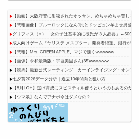
【動画】大阪府警に射殺されたオッサン、めちゃめちゃ苦しそう
【悲報画像】ブルーロックになんJ民とドッピュン孕ませ男登場w
Powered by livedoor 相互RSS
グリフィス（♀）「女の子は基本的に彼氏が３人必要」←500万バ
成人向けゲーム『ヤリステ メスブター』開発者絶望、銀行がst
【悲報】Mrs. GREEN APPLE、マジで逝くwwwwww
【画像】令和最新版・宇垣美里さん(35)wwwwww
【競馬】最新公式レーティング カーインライジング・オンブズマン
七夕賞2026データ分析｜過去10年傾向と狙い方
【8月LOH】逃げ育成にスピスティル使うというのもあるのだな
【ウマ娘】なんでアナボ今はダメなの？
Powered by livedoor 相互RSS