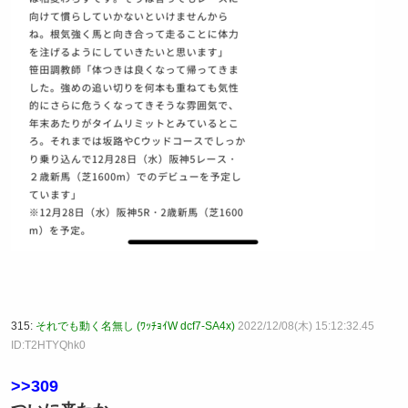
315:
それでも動く名無し (ﾜｯﾁｮｲW dcf7-SA4x)
2022/12/08(木) 15:12:32.45
ID:T2HTYQhk0
>>309