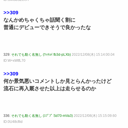
>>309
なんかめちゃくちゃ話聞く割に
普通にデビューできそうで良かったな
329:
それでも動く名無し (ﾜｯﾁｮｲ fb3d-pLXb)
2022/12/08(木) 15:14:00.04
ID:W+xWtfL70
>>309
何か景気悪いコメントしか見とらんかったけど
流石に再入厩させた以上は走らせるのか
336:
それでも動く名無し (ｽﾌﾟﾌﾟ Sd70-mVa3)
2022/12/08(木) 15:15:09.60
ID:0U48cflid