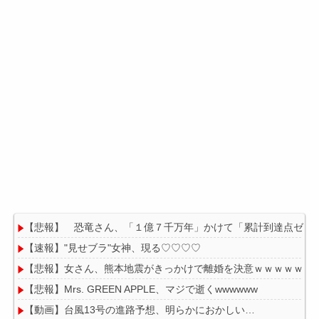
【悲報】 恐竜さん、「１億７千万年」かけて「累計到達点ゼロ
【速報】"見せブラ"女神、現る♡♡♡♡
【悲報】女さん、熊本地震がきっかけで離婚を決意ｗｗｗｗｗ
【悲報】Mrs. GREEN APPLE、マジで逝くwwwwww
【動画】台風13号の進路予想、明らかにおかしい…