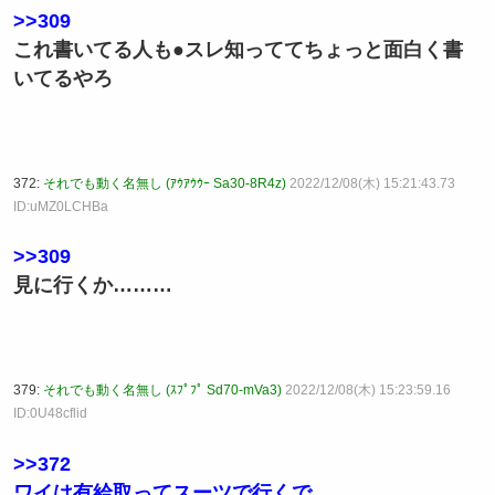
>>309
これ書いてる人も●スレ知っててちょっと面白く書
いてるやろ
372:
それでも動く名無し (ｱｳｱｳｳｰ Sa30-8R4z)
2022/12/08(木) 15:21:43.73
ID:uMZ0LCHBa
>>309
見に行くか………
379:
それでも動く名無し (ｽﾌﾟﾌﾟ Sd70-mVa3)
2022/12/08(木) 15:23:59.16
ID:0U48cflid
>>372
ワイは有給取ってスーツで行くで