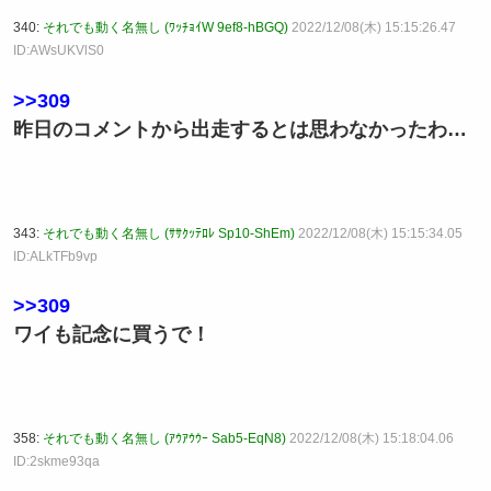
340:
それでも動く名無し (ﾜｯﾁｮｲW 9ef8-hBGQ)
2022/12/08(木) 15:15:26.47
ID:AWsUKVlS0
>>309
昨日のコメントから出走するとは思わなかったわ…
343:
それでも動く名無し (ｻｻｸｯﾃﾛﾚ Sp10-ShEm)
2022/12/08(木) 15:15:34.05
ID:ALkTFb9vp
>>309
ワイも記念に買うで！
358:
それでも動く名無し (ｱｳｱｳｳｰ Sab5-EqN8)
2022/12/08(木) 15:18:04.06
ID:2skme93qa