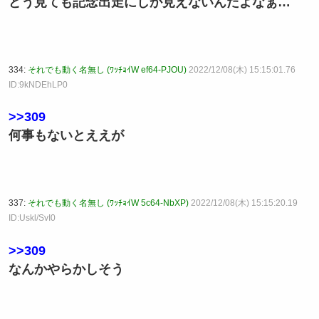
どう見ても記念出走にしか見えないんだよなぁ…
334:
それでも動く名無し (ﾜｯﾁｮｲW ef64-PJOU)
2022/12/08(木) 15:15:01.76
ID:9kNDEhLP0
>>309
何事もないとええが
337:
それでも動く名無し (ﾜｯﾁｮｲW 5c64-NbXP)
2022/12/08(木) 15:15:20.19
ID:Uskl/SvI0
>>309
なんかやらかしそう