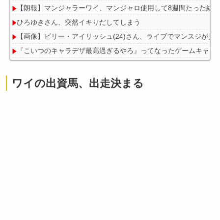
【朗報】マンジャラーワイ、マンジャロ使用して8週間たった結
ひろゆきさん、突然イキりだしてしまう
【画像】ビリー・アイリッシュ(24)さん、ライブでマンスジが見
『こいつのキャラデザ最高過ぎるやろ』ってなったゲームキャラ
【画像】理想の彼女、漫画化されるｗｗｗｗ
ワイの出資馬、出走決まる
Powered by livedoor 相互RSS