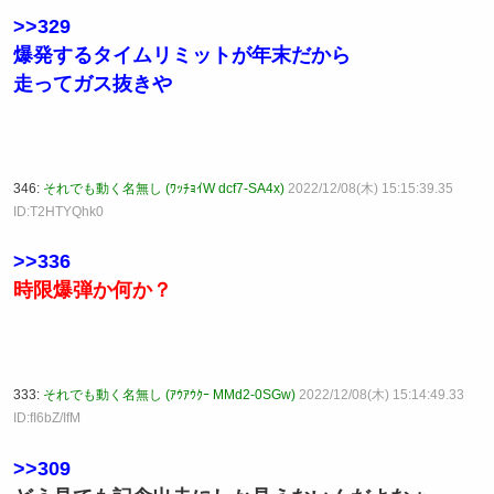
>>329
爆発するタイムリミットが年末だから
走ってガス抜きや
346:
それでも動く名無し (ﾜｯﾁｮｲW dcf7-SA4x)
2022/12/08(木) 15:15:39.35
ID:T2HTYQhk0
>>336
時限爆弾か何か？
333:
それでも動く名無し (ｱｳｱｳｸｰ MMd2-0SGw)
2022/12/08(木) 15:14:49.33
ID:fI6bZ/IfM
>>309