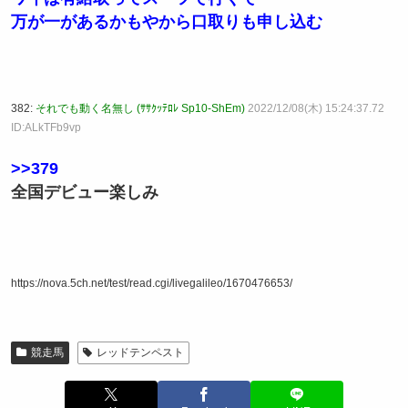
万が一があるかもやから口取りも申し込む
382:
それでも動く名無し (ｻｻｸｯﾃﾛﾚ Sp10-ShEm)
2022/12/08(木) 15:24:37.72
ID:ALkTFb9vp
>>379
全国デビュー楽しみ
https://nova.5ch.net/test/read.cgi/livegalileo/1670476653/
競走馬
レッドテンペスト