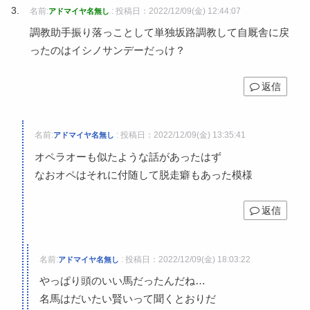
名前:
:
投稿日：2022/12/09(金) 12:44:07
アドマイヤ名無し
調教助手振り落っことして単独坂路調教して自厩舎に戻
ったのはイシノサンデーだっけ？
返信
名前:
:
投稿日：2022/12/09(金) 13:35:41
アドマイヤ名無し
オペラオーも似たような話があったはず
なおオペはそれに付随して脱走癖もあった模様
返信
名前:
:
投稿日：2022/12/09(金) 18:03:22
アドマイヤ名無し
やっぱり頭のいい馬だったんだね…
名馬はだいたい賢いって聞くとおりだ