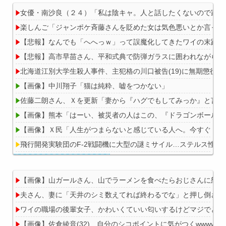
女優・南沙良（２４）「私は陰キャ。人と話したくないので家に
楽しんご「ジャンポケ斉藤さんを貶めた女は気色悪いとか言って
【悲報】なんでも「へへっｗ」って誤魔化してきたワイの末路が
【悲報】高市早苗さん、平和式典で防弾ガラスに囲われながらス
北海道江別大学生殺人事件、主犯格の川口被告(19)に無期懲役の
【画像】中川翔子「猫は純粋、嘘をつかない」
佐藤二朗さん、Ｘを更新「妻から『ハグでもしてみっか』と言わ
【画像】熊本「はーい、被災者の人はこの、『ドラゴンボールの
【画像】Ｘ民「人生がつまらないと感じている人へ。今すぐ『これ
飛行開発実験団のF-2戦闘機に大型の謎ミサイル…ステルス性と射
【画像】山ガールさん、山でラーメンを食べたらおじさんに怒ら
夫さん、妻に「天井のシミ数えてれば終わるでな」と押し倒されて
Powered by livedoor 相互RSS
ワイの職場の後輩女子、かわいくていい匂いするけどマジでとん
【画像】佐倉綾音(32)、自分のシコポイントに気がつくwwwwww