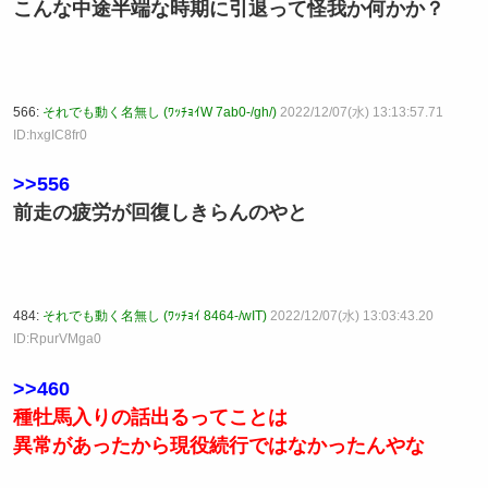
こんな中途半端な時期に引退って怪我か何かか？
566:
それでも動く名無し (ﾜｯﾁｮｲW 7ab0-/gh/)
2022/12/07(水) 13:13:57.71
ID:hxgIC8fr0
>>556
前走の疲労が回復しきらんのやと
484:
それでも動く名無し (ﾜｯﾁｮｲ 8464-/wIT)
2022/12/07(水) 13:03:43.20
ID:RpurVMga0
>>460
種牡馬入りの話出るってことは
異常があったから現役続行ではなかったんやな