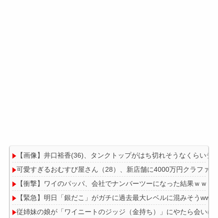
【画像】井口裕香(36)、タンクトップがはち切れそうなくらいデ
可愛すぎるおむすび屋さん（28）、新店舗に4000万円クラフ
【衝撃】ワイのパッパ、会社でナンバーツーになった結果ｗｗｗ
【緊急】明日「銀だこ」がガチに過去最大レベルに混みそうwwwwwww
従姉妹の娘が「ワイニートのジッジ（金持ち）」にやたら会いに