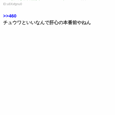
ID:u8Xxfgnu0
>>460
チュウワといいなんで肝心の本番前やねん