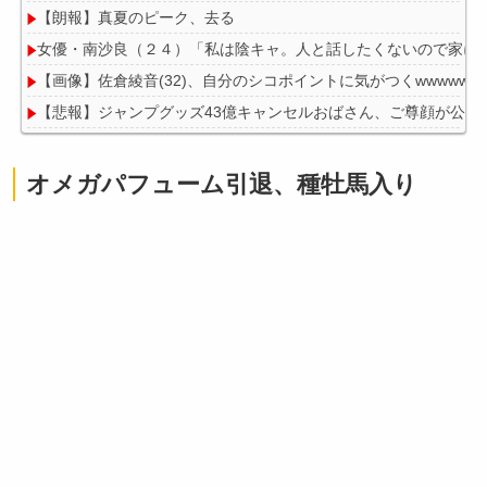
【朗報】真夏のピーク、去る
女優・南沙良（２４）「私は陰キャ。人と話したくないので家に
【画像】佐倉綾音(32)、自分のシコポイントに気がつくwwwwww
【悲報】ジャンプグッズ43億キャンセルおばさん、ご尊顔が公開
【速報】ワンピースの「世界に5種しかない飛行能力」発言の謎が
オメガパフューム引退、種牡馬入り
Powered by livedoor 相互RSS