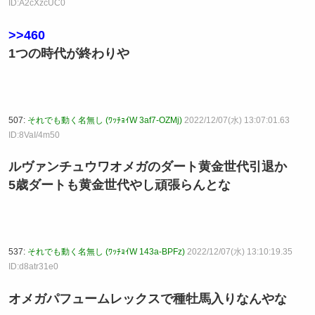
ID:A2cXzcUC0
>>460
1つの時代が終わりや
507:
それでも動く名無し (ﾜｯﾁｮｲW 3af7-OZMj)
2022/12/07(水) 13:07:01.63
ID:8VaI/4m50
ルヴァンチュウワオメガのダート黄金世代引退か
5歳ダートも黄金世代やし頑張らんとな
537:
それでも動く名無し (ﾜｯﾁｮｲW 143a-BPFz)
2022/12/07(水) 13:10:19.35
ID:d8atr31e0
オメガパフュームレックスで種牡馬入りなんやな