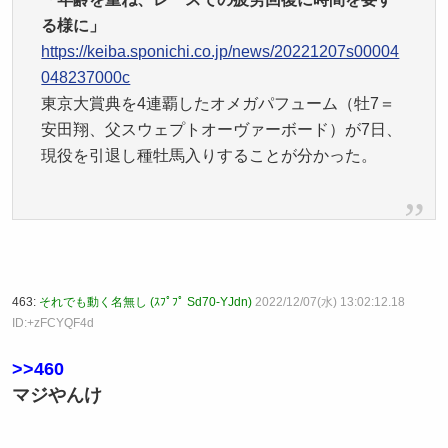
る様に」
https://keiba.sponichi.co.jp/news/20221207s00004
048237000c
東京大賞典を4連覇したオメガパフューム（牡7＝
安田翔、父スウェプトオーヴァーボード）が7日、
現役を引退し種牡馬入りすることが分かった。
463:
それでも動く名無し (ｽﾌﾟﾌﾟ Sd70-YJdn)
2022/12/07(水) 13:02:12.18
ID:+zFCYQF4d
>>460
マジやんけ