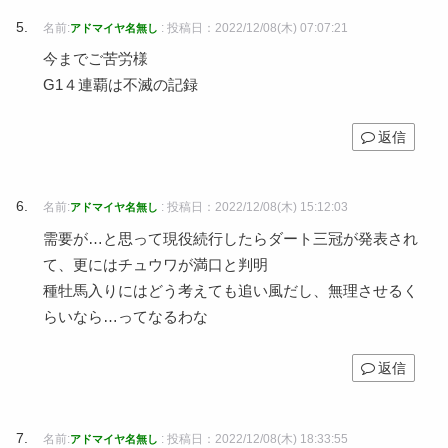
名前:
:
投稿日：2022/12/08(木) 07:07:21
アドマイヤ名無し
今までご苦労様
G1４連覇は不滅の記録
返信
名前:
:
投稿日：2022/12/08(木) 15:12:03
アドマイヤ名無し
需要が…と思って現役続行したらダート三冠が発表され
て、更にはチュウワが満口と判明
種牡馬入りにはどう考えても追い風だし、無理させるく
らいなら…ってなるわな
返信
名前:
:
投稿日：2022/12/08(木) 18:33:55
アドマイヤ名無し