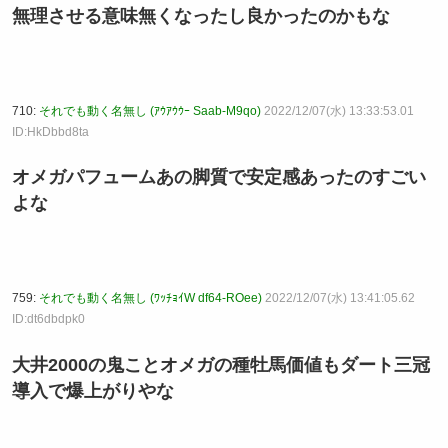
無理させる意味無くなったし良かったのかもな
710:
それでも動く名無し (ｱｳｱｳｳｰ Saab-M9qo)
2022/12/07(水) 13:33:53.01
ID:HkDbbd8ta
オメガパフュームあの脚質で安定感あったのすごい
よな
759:
それでも動く名無し (ﾜｯﾁｮｲW df64-ROee)
2022/12/07(水) 13:41:05.62
ID:dt6dbdpk0
大井2000の鬼ことオメガの種牡馬価値もダート三冠
導入で爆上がりやな