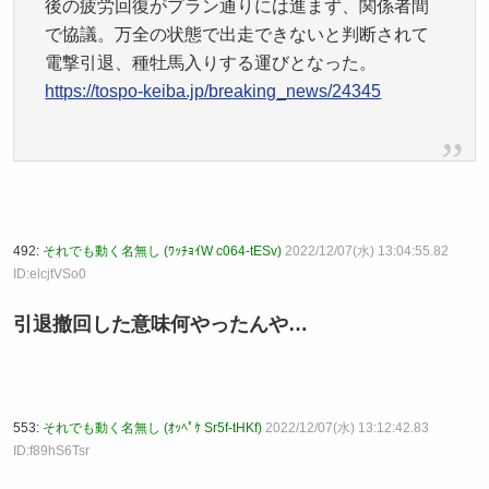
後の疲労回復がプラン通りには進まず、関係者間
で協議。万全の状態で出走できないと判断されて
電撃引退、種牡馬入りする運びとなった。
https://tospo-keiba.jp/breaking_news/24345
492:
それでも動く名無し (ﾜｯﾁｮｲW c064-tESv)
2022/12/07(水) 13:04:55.82
ID:elcjtVSo0
引退撤回した意味何やったんや…
553:
それでも動く名無し (ｵｯﾍﾟｹ Sr5f-tHKf)
2022/12/07(水) 13:12:42.83
ID:f89hS6Tsr