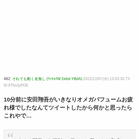
482:
それでも動く名無し (ﾜｯﾁｮｲW 2ebd-YBdA)
2022/12/07(水) 13:03:30.73
ID:8Ths3yPO0
10分前に安田翔吾がいきなりオメガパフュームお疲
れ様でしたなんてツイートしたから何かと思ったら
これやで…