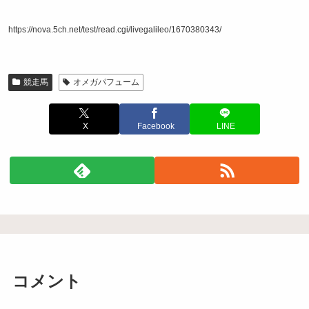
https://nova.5ch.net/test/read.cgi/livegalileo/1670380343/
競走馬
オメガパフューム
X
Facebook
LINE
コメント