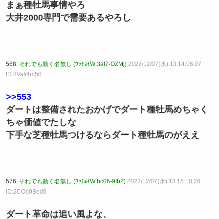
まぁ種牡馬事情やろ
大井2000専門で需要あるやろし
568:
それでも動く名無し (ﾜｯﾁｮｲW 3af7-OZMj)
2022/12/07(水) 13:14:06.07
ID:8VaI/4m50
>>553
ダートは整備されたおかげでダート種牡馬めちゃく
ちゃ価値でたしな
下手な芝種牡馬つけるならダート種牡馬のがええ
576:
それでも動く名無し (ﾜｯﾁｮｲW bc06-9IbZ)
2022/12/07(水) 13:15:10.28
ID:2COp0Bed0
ダート革命は追い風よな、