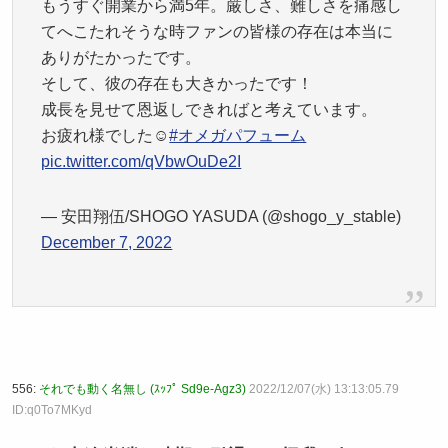
もうすぐ開業から満5年。厳しさ、難しさを痛感し
てへこたれそうな時ファンの皆様の存在は本当に
ありがたかったです。
そして、彼の存在も大きかったです！
成長を見せて恩返しできればと考えています。
お疲れ様でした☺️
#オメガパフューム
pic.twitter.com/qVbwOuDe2I
— 安田翔伍/SHOGO YASUDA (@shogo_y_stable)
December 7, 2022
556:
それでも動く名無し (ｽｯﾌﾟ Sd9e-Agz3)
2022/12/07(水) 13:13:05.79
ID:q0To7MKyd