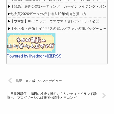
【競馬】最新公式レーティング カーインライジング・オンブズマン
七夕賞2026データ分析｜過去10年傾向と狙い方
【ウマ娘】KFCコラボ ウマウマ！食レポバトル！公開
【小ネタ・画像】イギリスの武ルメファンの痛バッグｗｗｗ 他
Powered by livedoor 相互RSS
武豊、５３歳でスマホデビュー
川田将雅騎手、10日の検査で陰性ならリバティアイランド騎
乗へ プログノーシスは藤岡佑騎手と再コンビ