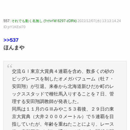
557:
それでも動く名無し (ﾜｯﾁｮｲW 8297-zDRk)
2022/12/07(水) 13:13:14.24
ID:pY1KEsl70
>>537
ほんまや
交流ＧⅠ東京大賞典４連覇を含め、数多くの砂の
ビッグレースを制したオメガパフューム（牡７・
安田翔）が引退。来春から北海道新ひだか町のレ
ックススタッドで種牡馬入りすることを７日、管
理する安田翔調教師が発表した。
同馬は１１月のＧⅢみやこＳ３着後、２９日の東
京大賞典（大井２０００メートル）で５連覇を目
指していたが、年齢を重ねたことにより、レース