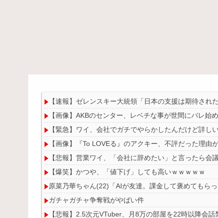
【速報】ゼレンスキー大統領「日本の支援は期待された
【画像】AKBのセンター、レベチな事が世間にバレ始
【緊急】ワイ、会社でガチでやらかしたんだけど詳し
【画像】『To LOVEる』のアクキー、不評だった理由
【悲報】営業ワイ、「会社に辞めたい」と言ったら会
【爆笑】かつや、「値下げ」しても高いｗｗｗｗｗ
原菜乃華ちゃん(22)「AIが友達。課金して褒めてもら
ガチャガチャ争奪戦がやばい件
【悲報】2.5次元VTuber、月8万の部屋を22時以降