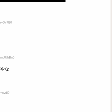
arvDv7E0
:HwnUUbBn0
やな
G+nvdl0