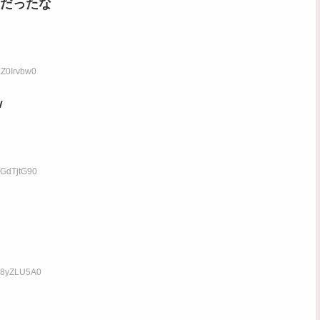
だったな
XZ0Irvbw0
ｗ
dGdTjtG90
:Z8yZLU5A0