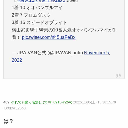
【
#東京11R
#京王杯2歳S
結果】
1着 10 オオバンブルマイ
2着 7 フロムダスク
3着 16 スピードオブライト
横山武史騎手騎乗の10番人気オオバンブルマイが1
着！
pic.twitter.com/rf45uaFeBx
— JRA-VAN公式 (@JRAVAN_info)
November 5,
2022
489:
それでも動く名無し (ﾜｯﾁｮｲ 89a5-YZoV)
2022/11/05(土) 15:38:15.79
ID:XBvcL25b0
は？