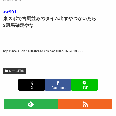
ID:afVZxnJ1H
>>901
東スポで古馬並みのタイム出すやつがいたら
3冠馬確定やな
https://nova.5ch.net/test/read.cgi/livegalileo/1667629560/
レース回顧
X
Facebook
LINE