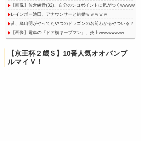
【画像】佐倉綾音(32)、自分のシコポイントに気がつくwwwwww
レインボー池田、アナウンサーと結婚ｗｗｗｗｗ
昔、鳥山明がやってたやつのドラゴンの名前わかるやついる？
【画像】電車の『ドア横キープマン』、炎上wwwwwwww
【京王杯２歳Ｓ】10番人気オオバンブ
ルマイＶ！
Powered by livedoor 相互RSS