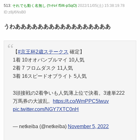
513:
それでも動く名無し (ﾜｯﾁｮｲ f5f4-pSqO)
2022/11/05(土) 15:38:19.78
ID:z8j/6NsB0
うわあああああああああああああああああ
【
#京王杯2歳ステークス
確定】
1着 10オオバンブルマイ 10人気
2着 7 フロムダスク 11人気
3着 16スピードオブライト 5人気
3頭接戦の2着争いも人気薄上位で決着。3連単222
万馬券の大波乱。
https://t.co/WmPPC5Iwuv
pic.twitter.com/NGY7XTC0nH
— netkeiba (@netkeiba)
November 5, 2022