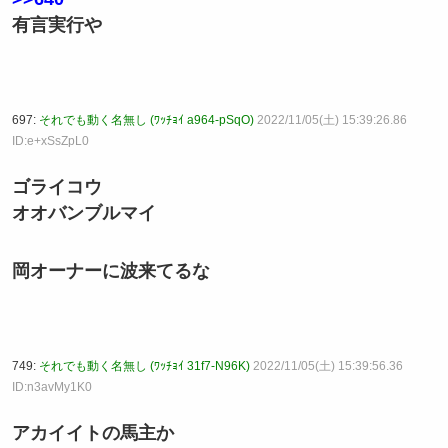
有言実行や
697:
それでも動く名無し (ﾜｯﾁｮｲ a964-pSqO)
2022/11/05(土) 15:39:26.86
ID:e+xSsZpL0
ゴライコウ
オオバンブルマイ
岡オーナーに波来てるな
749:
それでも動く名無し (ﾜｯﾁｮｲ 31f7-N96K)
2022/11/05(土) 15:39:56.36
ID:n3avMy1K0
アカイイトの馬主か