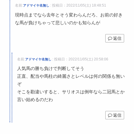
名前:
:
投稿日：2022/11/05(土) 18:48:51
アドマイヤ名無し
現時点までなら去年とそう変わらんだろ、お前の好き
な馬が負けちゃって悲しいのかも知らんが
返信
名前:
:
投稿日：2022/11/05(土) 20:58:06
アドマイヤ名無し
人気馬の勝ち負けで判断してそう
正直、配当や馬柱の綺麗さとレベルは何の関係も無い
ぞ
そこを勘違いすると、サリオスは例年なら二冠馬とか
言い始めるのだわ
返信