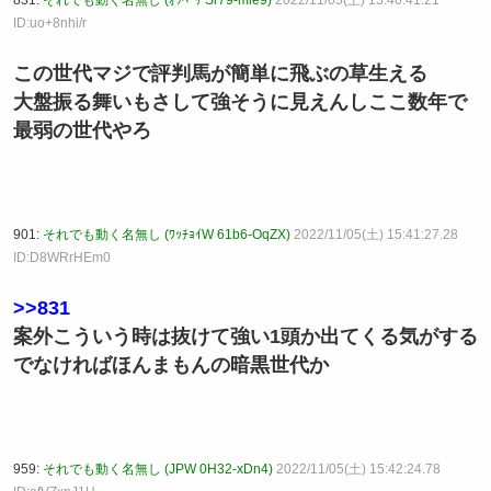
831:
それでも動く名無し (ｵｯﾍﾟｹ Sr79-mle9)
2022/11/05(土) 15:40:41.21
ID:uo+8nhi/r
この世代マジで評判馬が簡単に飛ぶの草生える
大盤振る舞いもさして強そうに見えんしここ数年で
最弱の世代やろ
901:
それでも動く名無し (ﾜｯﾁｮｲW 61b6-OqZX)
2022/11/05(土) 15:41:27.28
ID:D8WRrHEm0
>>831
案外こういう時は抜けて強い1頭か出てくる気がする
でなければほんまもんの暗黒世代か
959:
それでも動く名無し (JPW 0H32-xDn4)
2022/11/05(土) 15:42:24.78