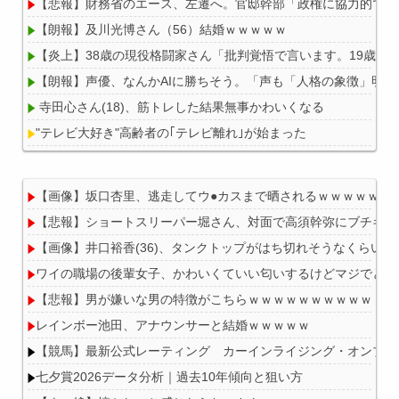
【悲報】財務省のエース、左遷へ。官邸幹部「政権に協力的でな
【朗報】及川光博さん（56）結婚ｗｗｗｗｗ
【炎上】38歳の現役格闘家さん「批判覚悟で言います。19歳の
【朗報】声優、なんかAIに勝ちそう。「声も「人格の象徴」明記
寺田心さん(18)、筋トレした結果無事かわいくなる
"テレビ大好き"高齢者の｢テレビ離れ｣が始まった
【画像】坂口杏里、逃走してウ●カスまで晒されるｗｗｗｗｗ
【悲報】ショートスリーパー堀さん、対面で高須幹弥にブチギレ
Powered by livedoor 相互RSS
【画像】井口裕香(36)、タンクトップがはち切れそうなくらい
ワイの職場の後輩女子、かわいくていい匂いするけどマジでとん
【悲報】男が嫌いな男の特徴がこちらｗｗｗｗｗｗｗｗｗｗ
レインボー池田、アナウンサーと結婚ｗｗｗｗｗ
【競馬】最新公式レーティング カーインライジング・オンブズマン
七夕賞2026データ分析｜過去10年傾向と狙い方