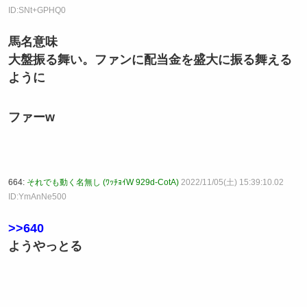
ID:SNt+GPHQ0
馬名意味
大盤振る舞い。ファンに配当金を盛大に振る舞える
ように
ファーw
664:
それでも動く名無し (ﾜｯﾁｮｲW 929d-CotA)
2022/11/05(土) 15:39:10.02
ID:YmAnNe500
>>640
ようやっとる