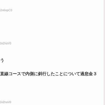
TS2n6npC0
61kZnaV0
う
直線コースで内側に斜行したことについて過怠金３
61kZnaV0