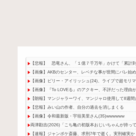
【悲報】 恐竜さん、「１億７千万年」かけて「累計
【画像】AKBのセンター、レベチな事が世間にバレ始
【画像】ビリー・アイリッシュ(24)、ライブで超モリ
【画像】『To LOVEる』のアクキー、不評だった理由
【朗報】マンジャラーワイ、マンジャロ使用して8週間
【悲報】みい山の作者、自分の過去を消しまくる
【画像】令和最新版・宇垣美里さん(35)wwwwww
両津勘吉(2026)「こち亀の初版本おじいちゃんが持
【速報】ジャンポケ斎藤、求刑7年で逝く。実刑確実か