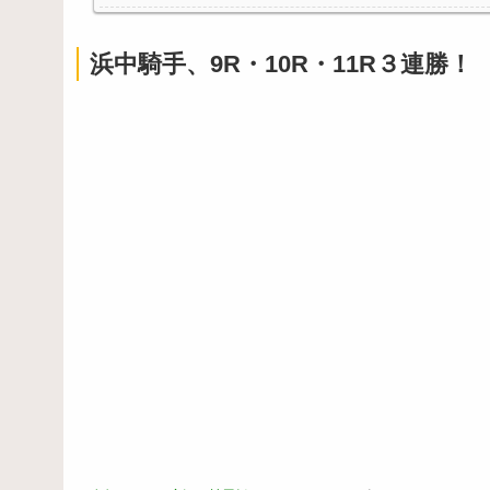
浜中騎手、9R・10R・11R３連勝！
Powered by livedoor 相互RSS