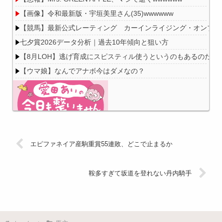
【画像】令和最新版・宇垣美里さん(35)wwwwww
【競馬】最新公式レーティング カーインライジング・オンブズマン
七夕賞2026データ分析｜過去10年傾向と狙い方
【8月LOH】逃げ育成にスピスティル使うというのもあるのだな
【ウマ娘】なんでアナボ今はダメなの？
Powered by livedoor 相互RSS
エピファネイア産駒重賞55連敗、どこで止まるか
鞍多すぎて坂道を登れない丹内騎手