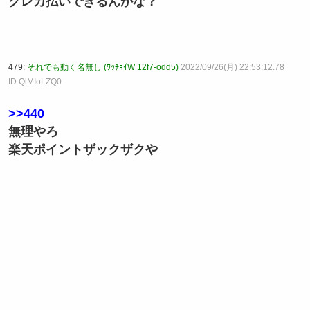
クレカ払いできるんかな？
479:
それでも動く名無し (ﾜｯﾁｮｲW 12f7-odd5)
2022/09/26(月) 22:53:12.78
ID:QlMIoLZQ0
>>440
無理やろ
楽天ポイントザックザクや