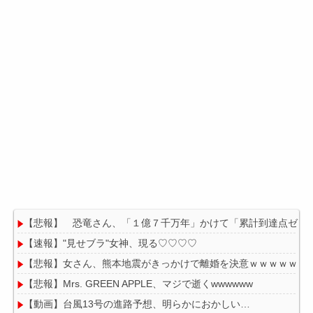
【悲報】 恐竜さん、「１億７千万年」かけて「累計到達点ゼロ
【速報】"見せブラ"女神、現る♡♡♡♡
【悲報】女さん、熊本地震がきっかけで離婚を決意ｗｗｗｗｗ
【悲報】Mrs. GREEN APPLE、マジで逝くwwwwww
【動画】台風13号の進路予想、明らかにおかしい…