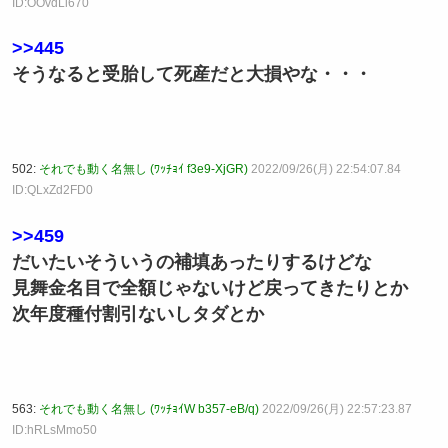
ID:OOvdLi670
>>445
そうなると受胎して死産だと大損やな・・・
502:
それでも動く名無し (ﾜｯﾁｮｲ f3e9-XjGR)
2022/09/26(月) 22:54:07.84
ID:QLxZd2FD0
>>459
だいたいそういうの補填あったりするけどな
見舞金名目で全額じゃないけど戻ってきたりとか
次年度種付割引ないしタダとか
563:
それでも動く名無し (ﾜｯﾁｮｲW b357-eB/q)
2022/09/26(月) 22:57:23.87
ID:hRLsMmo50