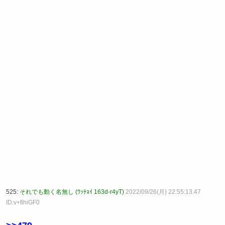
525:
それでも動く名無し (ﾜｯﾁｮｲ 163d-r4yT)
2022/09/26(月) 22:55:13.47
ID:v+fihiGF0