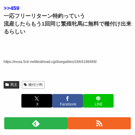
>>459
一応フリーリターン特約っていう
流産したらもう1回同じ繁殖牝馬に無料で種付け出来
るらしい
https://nova.5ch.net/test/read.cgi/livegalileo/1664198469/
馬主
種付け料
X
Facebook
LINE