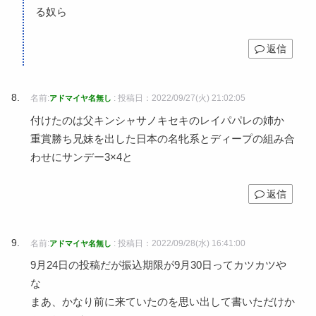
る奴ら
返信
名前:
:
投稿日：2022/09/27(火) 21:02:05
アドマイヤ名無し
付けたのは父キンシャサノキセキのレイパパレの姉か
重賞勝ち兄妹を出した日本の名牝系とディープの組み合
わせにサンデー3×4と
返信
名前:
:
投稿日：2022/09/28(水) 16:41:00
アドマイヤ名無し
9月24日の投稿だが振込期限が9月30日ってカツカツや
な
まあ、かなり前に来ていたのを思い出して書いただけか