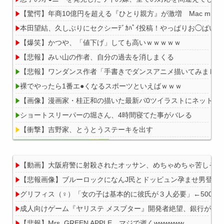
【驚愕】年商10億円を超える『ひとり親方』が激増 Mac mini
本田望結、久しぶりにセクシーﾃﾞｶﾊﾟｲ投稿！やっぱりお◯ぱい
【爆笑】かつや、「値下げ」しても高いｗｗｗｗｗ
【悲報】みい山の作者、自分の過去を消しまくる
【悲報】ワンダンス作者「手書きでダンスアニメ描いてみました
裸でやったら1番エ●くなるスポーツといえばｗｗｗ
【画像】漫画家・桂正和の描いた最新パ0ツイラストにネット衝
ショートスリーパーの堀さん、4時間寝てた事がバレる
【衝撃】吉野家、とうとうステーキを出す
【動画】大阪府警に射殺されたオッサン、めちゃめちゃ苦しそう
【悲報画像】ブルーロックになんJ民とドッピュン孕ませ男登場w
Powered by livedoor 相互RSS
グリフィス（♀）「女の子は基本的に彼氏が３人必要」←500万バ
成人向けゲーム『ヤリステ メスブター』開発者絶望、銀行がst
【悲報】Mrs. GREEN APPLE、マジで逝くwwwwww