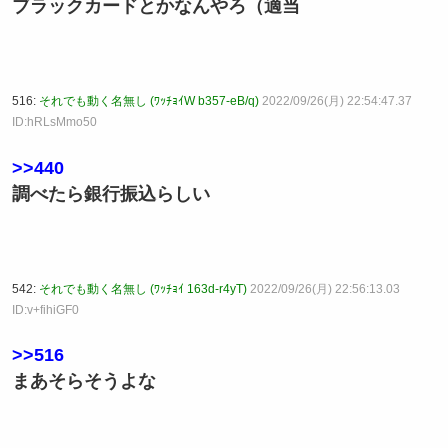
ブラックカードとかなんやろ（適当
516:
それでも動く名無し (ﾜｯﾁｮｲW b357-eB/q)
2022/09/26(月) 22:54:47.37
ID:hRLsMmo50
>>440
調べたら銀行振込らしい
542:
それでも動く名無し (ﾜｯﾁｮｲ 163d-r4yT)
2022/09/26(月) 22:56:13.03
ID:v+fihiGF0
>>516
まあそらそうよな