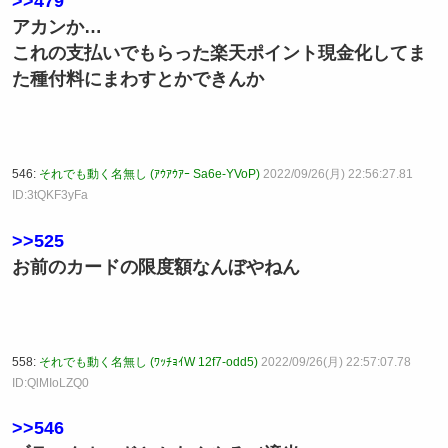
>>479
アカンか…
これの支払いでもらった楽天ポイント現金化してま
た種付料にまわすとかできんか
546:
それでも動く名無し (ｱｳｱｳｱｰ Sa6e-YVoP)
2022/09/26(月) 22:56:27.81
ID:3tQKF3yFa
>>525
お前のカードの限度額なんぼやねん
558:
それでも動く名無し (ﾜｯﾁｮｲW 12f7-odd5)
2022/09/26(月) 22:57:07.78
ID:QlMIoLZQ0
>>546