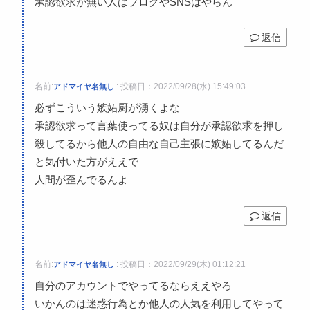
承認欲求が無い人はブログやSNSはやらん
返信
名前:
:
投稿日：2022/09/28(水) 15:49:03
アドマイヤ名無し
必ずこういう嫉妬厨が湧くよな
承認欲求って言葉使ってる奴は自分が承認欲求を押し
殺してるから他人の自由な自己主張に嫉妬してるんだ
と気付いた方がええで
人間が歪んでるんよ
返信
名前:
:
投稿日：2022/09/29(木) 01:12:21
アドマイヤ名無し
自分のアカウントでやってるならええやろ
いかんのは迷惑行為とか他人の人気を利用してやって