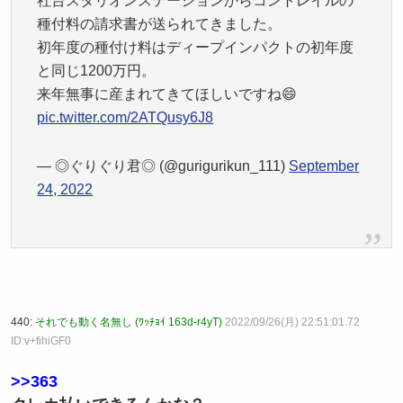
社台スタリオンステーションからコントレイルの
種付料の請求書が送られてきました。
初年度の種付け料はディープインパクトの初年度
と同じ1200万円。
来年無事に産まれてきてほしいですね😄
pic.twitter.com/2ATQusy6J8
— ◎ぐりぐり君◎ (@gurigurikun_111)
September
24, 2022
440:
それでも動く名無し (ﾜｯﾁｮｲ 163d-r4yT)
2022/09/26(月) 22:51:01.72
ID:v+fihiGF0
>>363