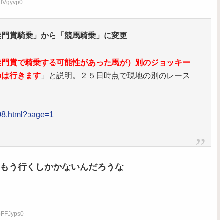
ulVgyvp0
旋門賞騎乗」から「競馬騎乗」に変更
旋門賞で騎乗する可能性があった馬が）別のジョッキー
のは行きます
」と説明。２５日時点で現地の別のレース
208.html?page=1
もう行くしかかないんだろうな
pFFJyps0