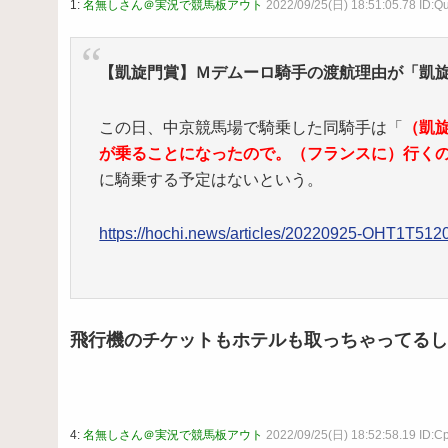
1:
名無しさん＠実況で競馬板アウト
2022/09/25(日) 18:51:05.78 ID:Q
【凱旋門賞】Ｍデムーロ騎手の渡航理由が「凱
この日、中京競馬場で騎乗した同騎手は「
（凱
が乗ることになったので。（フランスに）行く
に騎乗する予定はないという。
https://hochi.news/articles/20220925-OHT1T51
飛行機のチケットもホテルも取っちゃってるし
4:
名無しさん＠実況で競馬板アウト
2022/09/25(日) 18:52:58.19 ID:C