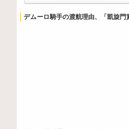
【朗報】名作幻想水滸伝、14年ぶりソシャゲとして完
【悲報】教室、ヤンキーがブチ切れでとんでもない空
デムーロ騎手の渡航理由、「凱旋門
Powered by livedoor 相互RSS