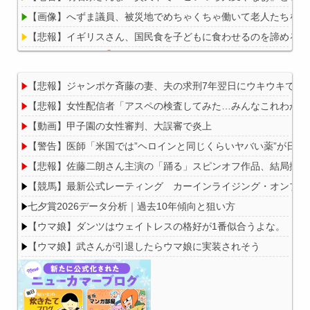
【画像】へずま議員、被災地でめちゃくちゃ働いて老人たちを笑顔に
【悲報】イギリスさん、国民食を子どもに食わせるのを諦めるｗ
【悲報】ジャンポケ斉藤の妻、夫の求刑7年翌日にウキウキでInsta
【悲報】女性配信者「アスペの検査してみた…みんなこれわかる
Powered by livedoor 相互RSS
【動画】甲子園の女性審判、大誤審で炎上
【警告】医師「米国では”ヘロインと同じくらいヤバい薬”が日本
【悲報】佐藤二朗さん主演の「踊る」スピンオフ作品、結局撮影中止
【競馬】最新公式レーティング カーインライジング・オンブズマン
七夕賞2026データ分析｜過去10年傾向と狙い方
【ウマ娘】ダンツはウェイトレスの格好が1番似合うよな。
【ウマ娘】武さんが引退したらウマ娘に実装されそう