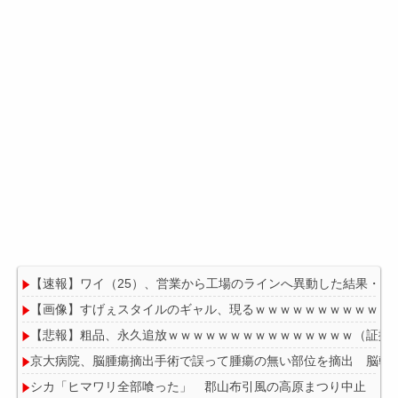
【速報】ワイ（25）、営業から工場のラインへ異動した結果・・
【画像】すげぇスタイルのギャル、現るｗｗｗｗｗｗｗｗｗｗｗ
【悲報】粗品、永久追放ｗｗｗｗｗｗｗｗｗｗｗｗｗｗｗ（証拠
京大病院、脳腫瘍摘出手術で誤って腫瘍の無い部位を摘出 脳幹
シカ「ヒマワリ全部喰った」 郡山布引風の高原まつり中止