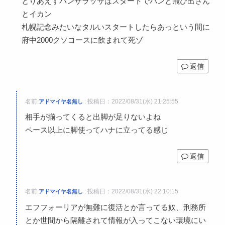
とりあえずパンサラッサはスタートでパンと飛び出さん
とイカン
札幌記念みたいなタルいスタートしたらあっという間に
府中2000クソコースに飲まれて死ゾ
返信
名前:
:
投稿日：2022/08/31(水) 21:25:55
アドマイヤ名無し
相手が揃ってくると出脚が足りないよね
ペース以上に脚使ってハナに立ってる感じ
返信
名前:
:
投稿日：2022/08/31(水) 22:10:15
アドマイヤ名無し
エフフォーリアが無難に復活とか言ってる奴、刑務所
とか世間から隔離されて情報が入ってこない環境にい