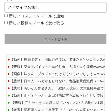
新しいコメントをメールで通知
新しい投稿をメールで受け取る
【動画】役満ボディ・岡田紗佳(32)、渾身のあたシコダンスwww
【悲報】楽天モバイルさんww9月末に人権を失う模様wwwww
【画像】妹さん、ブラジャーだけでくつろいでしまうｗｗｗwｗ
【悲報】日本人、バカかもしれない。食品消費税減税（8%→1%）
【悲報】ちいかわ作者さん、「総額30億超」の大豪邸を建てる
【動画】ルビィちゃん、浜田雅功に首を絞められたせいで段々お
【悲報】赤ちゃんをゴミ箱に捨てた女、パパ活で8回も妊娠して
【老害】明石家さんま「炎天下で『こいつら大変やなぁ』という