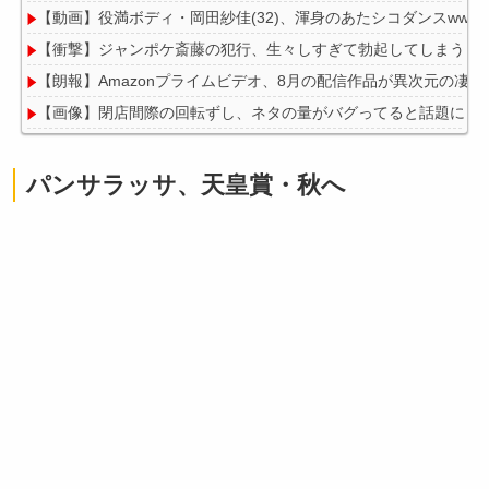
【動画】役満ボディ・岡田紗佳(32)、渾身のあたシコダンスwwww
【衝撃】ジャンポケ斎藤の犯行、生々しすぎて勃起してしまうレ
【朗報】Amazonプライムビデオ、8月の配信作品が異次元の凄さ
【画像】閉店間際の回転ずし、ネタの量がバグってると話題にｗ
パンサラッサ、天皇賞・秋へ
Powered by livedoor 相互RSS