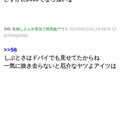
348:
名無しさん＠実況で競馬板アウト
2022/08/21(日) 16:49:03.13
ID:R4bg8St90
>>56
しぶとさはドバイでも見せてたからね
一気に抜き去らないと厄介なヤツよアイツは