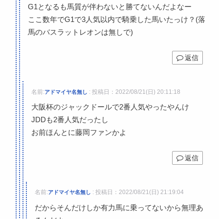
G1となるも馬質が伴わないと勝てないんだよなー
ここ数年でG1で3人気以内で騎乗した馬いたっけ？(落
馬のバスラットレオンは無しで)
返信
名前:
:
投稿日：2022/08/21(日) 20:11:18
アドマイヤ名無し
大阪杯のジャックドールで2番人気やったやんけ
JDDも2番人気だったし
お前ほんとに藤岡ファンかよ
返信
名前:
:
投稿日：2022/08/21(日) 21:19:04
アドマイヤ名無し
だからそんだけしか有力馬に乗ってないから無理あ