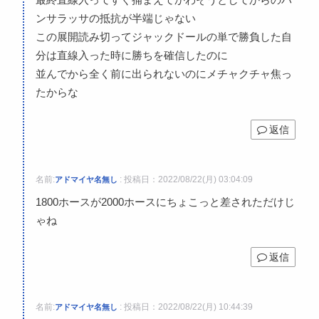
最終直線入ってすぐ捕まえてかわそうとしてからのパ
ンサラッサの抵抗が半端じゃない
この展開読み切ってジャックドールの単で勝負した自
分は直線入った時に勝ちを確信したのに
並んでから全く前に出られないのにメチャクチャ焦っ
たからな
返信
名前:
:
投稿日：2022/08/22(月) 03:04:09
アドマイヤ名無し
1800ホースが2000ホースにちょこっと差されただけじ
ゃね
返信
名前:
:
投稿日：2022/08/22(月) 10:44:39
アドマイヤ名無し