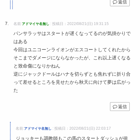
返信
名前:
:
投稿日：2022/08/21(日) 19:31:15
アドマイヤ名無し
パンサラッサはスタートが遅くなってるのが気掛かりで
はある
今回はユニコーンライオンがエスコートしてくれたから
そこまでダメージにならなかったが、これ以上遅くなる
と致命傷になりかねん
逆にジャックドールはハナを切らずとも焦れずに折り合
って差せるところを見せたから秋天に向けて夢は広がっ
た
返信
名前:
:
投稿日：2022/08/21(日) 22:03:17
アドマイヤ名無し
ジョッキーも調教師もこの馬のスタートダッシュが依