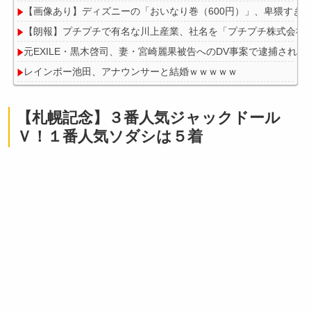
【画像あり】ディズニーの「おいなり巻（600円）」、卑猥すぎ
【朗報】プチプチで有名な川上産業、社名を「プチプチ株式会社
元EXILE・黒木啓司、妻・宮崎麗果被告へのDV事案で逮捕され
レインボー池田、アナウンサーと結婚ｗｗｗｗｗ
フロム「ダークソウルを完結させるでー！」←おおええやん
【悲報】息子がみいちゃんのママ、限界を迎える「もう無理。普
【札幌記念】３番人気ジャックドール
Ｖ！１番人気ソダシは５着
Powered by livedoor 相互RSS