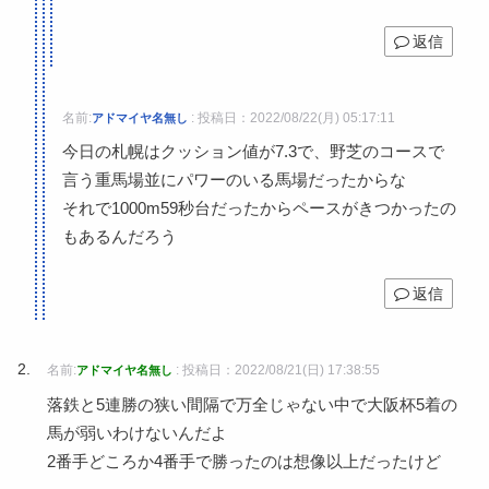
返信
名前:
:
投稿日：2022/08/22(月) 05:17:11
アドマイヤ名無し
今日の札幌はクッション値が7.3で、野芝のコースで
言う重馬場並にパワーのいる馬場だったからな
それで1000m59秒台だったからペースがきつかったの
もあるんだろう
返信
名前:
:
投稿日：2022/08/21(日) 17:38:55
アドマイヤ名無し
落鉄と5連勝の狭い間隔で万全じゃない中で大阪杯5着の
馬が弱いわけないんだよ
2番手どころか4番手で勝ったのは想像以上だったけど