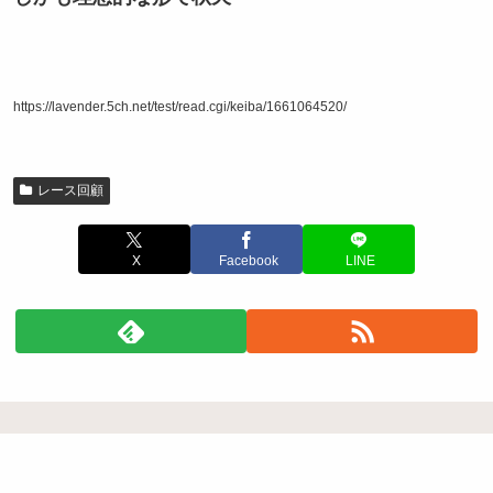
https://lavender.5ch.net/test/read.cgi/keiba/1661064520/
レース回顧
X
Facebook
LINE