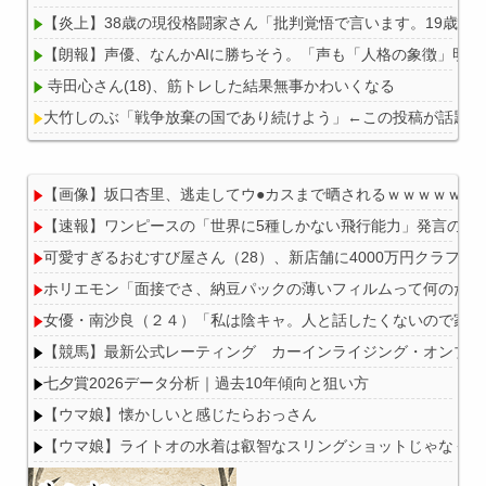
【炎上】38歳の現役格闘家さん「批判覚悟で言います。19歳の
【朗報】声優、なんかAIに勝ちそう。「声も「人格の象徴」明記
寺田心さん(18)、筋トレした結果無事かわいくなる
大竹しのぶ「戦争放棄の国であり続けよう」←この投稿が話題に
【画像】坂口杏里、逃走してウ●カスまで晒されるｗｗｗｗｗ
【速報】ワンピースの「世界に5種しかない飛行能力」発言の謎
Powered by livedoor 相互RSS
可愛すぎるおむすび屋さん（28）、新店舗に4000万円クラフ
ホリエモン「面接でさ、納豆パックの薄いフィルムって何のため
女優・南沙良（２４）「私は陰キャ。人と話したくないので家に
【競馬】最新公式レーティング カーインライジング・オンブズマン
七夕賞2026データ分析｜過去10年傾向と狙い方
【ウマ娘】懐かしいと感じたらおっさん
【ウマ娘】ライトオの水着は叡智なスリングショットじゃなくて