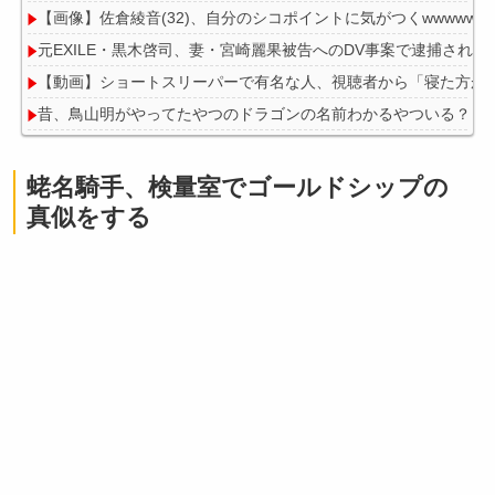
【画像】佐倉綾音(32)、自分のシコポイントに気がつくwwwwww
元EXILE・黒木啓司、妻・宮崎麗果被告へのDV事案で逮捕され
【動画】ショートスリーパーで有名な人、視聴者から「寝た方が
昔、鳥山明がやってたやつのドラゴンの名前わかるやついる？
蛯名騎手、検量室でゴールドシップの
真似をする
Powered by livedoor 相互RSS