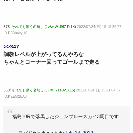
378:
それでも動く名無し (ﾜｯﾁｮｲW d9f7-lY1K)
2022/07/24(日) 15:15:26.77
ID:R33h4vyH0
>>347
調教レベルが上がってるんやろな
ちゃんとコーナー回ってゴールまで走る
558:
それでも動く名無し (ﾜｯﾁｮｲ 71e3-SXL5)
2022/07/24(日) 15:21:04.37
ID:KEE5t2LA0
福島10Rで落馬したジュンブルースカイ3周目です
— ロバ (@donkeyrobak)
July 24, 2022