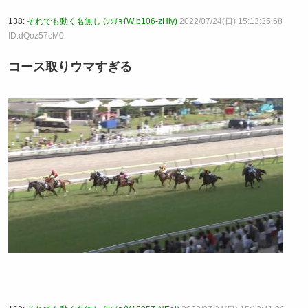
138:
それでも動く名無し (ﾜｯﾁｮｲW b106-zHly)
2022/07/24(日) 15:13:35.68
ID:dQoz57cM0
コース取りウマすぎる