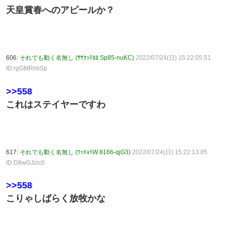
天皇賞春へのアピールか？
606:
それでも動く名無し (ｻｻｸｯﾃﾛﾛ Sp85-nuKC)
2022/07/24(日) 15:22:05.51
ID:rgGMRmiSp
>>558
これはステイヤーですわ
617:
それでも動く名無し (ﾜｯﾁｮｲW 8166-qjG3)
2022/07/24(日) 15:22:13.85
ID:D8wGJzic0
>>558
こりゃしばらく放牧かな