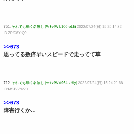
751:
それでも動く名無し (ﾜｯﾁｮｲW b106-eLfi)
2022/07/24(日) 15:25:14.82
ID:ZPfC8YrQ0
>>673
思ってる数倍早いスピードで走ってて草
712:
それでも動く名無し (ﾜｯﾁｮｲW d964-zHly)
2022/07/24(日) 15:24:21.68
ID:MSTvVdv20
>>673
障害行くか…