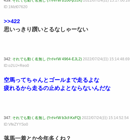
439:
それでも動く名無し (ﾜｯﾁｮｲW b106-p55X)
2022/07/24(日) 15:17:00.16
ID:1Mzt07620
>>422
思いっきり躓いとるなしゃーない
342:
それでも動く名無し (ﾜｯﾁｮｲW 4964-EJL2)
2022/07/24(日) 15:14:48.69
ID:o2UJ+Reo0
空馬ってちゃんとゴールまで走るよな
疲れるから走るの止めよとならないんだな
347:
それでも動く名無し (ﾜｯﾁｮｲW b3cf-KxFQ)
2022/07/24(日) 15:14:52.54
ID:VfeZYYSo0
落馬一着とか今年多くね？