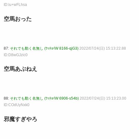
ID:iu+wFLhsa
空馬おった
87:
それでも動く名無し (ﾜｯﾁｮｲW 8166-qjG3)
2022/07/24(日) 15:13:22.88
ID:D8wGJzic0
空馬あぶねえ
88:
それでも動く名無し (ﾜｯﾁｮｲW 6906-s54b)
2022/07/24(日) 15:13:23.00
ID:COdUyNxk0
邪魔すぎやろ