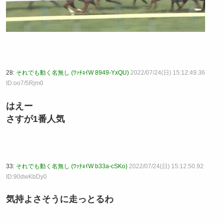
28:
それでも動く名無し (ﾜｯﾁｮｲW 8949-YxQU)
2022/07/24(日) 15:12:49.36
ID:oo7/5Rjm0
はえー
さすが1番人気
33:
それでも動く名無し (ﾜｯﾁｮｲW b33a-cSKo)
2022/07/24(日) 15:12:50.92
ID:90dwKbDy0
気持よさそうに走っとるわ