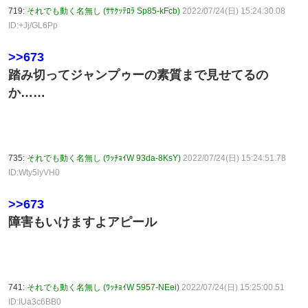
719:
それでも動く名無し (ｻｻｸｯﾃﾛﾗ Sp85-kFcb)
2022/07/24(日) 15:24:30.08
ID:+Jj/GL6Pp
>>673
踏み切ってジャンプゥーの素質まで見せてるの
か……
735:
それでも動く名無し (ﾜｯﾁｮｲW 93da-8KsY)
2022/07/24(日) 15:24:51.78
ID:Wty5lyVH0
>>673
障害もいけますよアピール
741:
それでも動く名無し (ﾜｯﾁｮｲW 5957-NEei)
2022/07/24(日) 15:25:00.51
ID:IUa3c6BB0