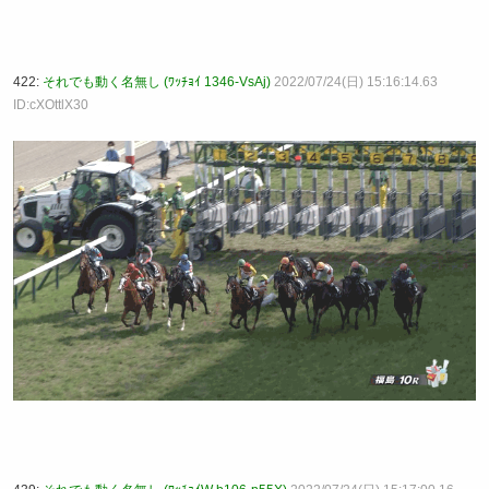
422:
それでも動く名無し (ﾜｯﾁｮｲ 1346-VsAj)
2022/07/24(日) 15:16:14.63
ID:cXOttlX30