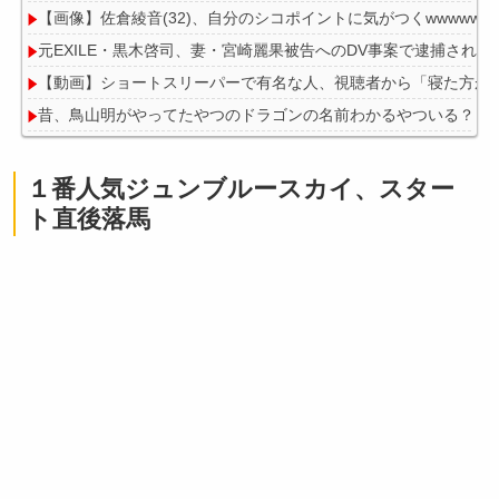
【画像】佐倉綾音(32)、自分のシコポイントに気がつくwwwwww
元EXILE・黒木啓司、妻・宮崎麗果被告へのDV事案で逮捕され
【動画】ショートスリーパーで有名な人、視聴者から「寝た方が
昔、鳥山明がやってたやつのドラゴンの名前わかるやついる？
１番人気ジュンブルースカイ、スター
ト直後落馬
Powered by livedoor 相互RSS