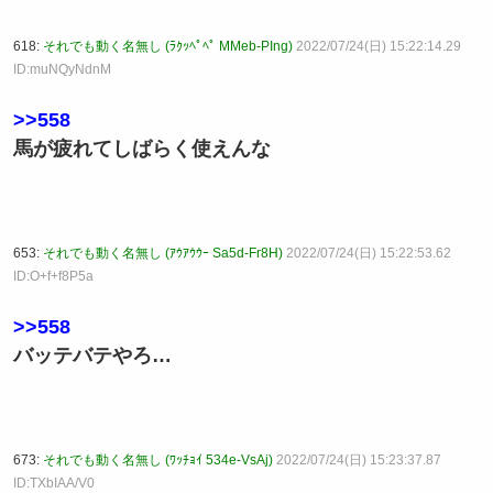
618:
それでも動く名無し (ﾗｸｯﾍﾟﾍﾟ MMeb-PIng)
2022/07/24(日) 15:22:14.29
ID:muNQyNdnM
>>558
馬が疲れてしばらく使えんな
653:
それでも動く名無し (ｱｳｱｳｳｰ Sa5d-Fr8H)
2022/07/24(日) 15:22:53.62
ID:O+f+f8P5a
>>558
バッテバテやろ…
673:
それでも動く名無し (ﾜｯﾁｮｲ 534e-VsAj)
2022/07/24(日) 15:23:37.87
ID:TXbIAA/V0