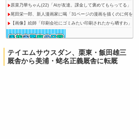
原菜乃華ちゃん(22)「AIが友達。課金して褒めてもらってる」
尾田栄一郎、新人漫画家に喝「31ページの漫画を描くのに何をウ
【画像】絵師「印刷会社にゴミみたい印刷されたから晒すわ」→
テイエムサウスダン、栗東・飯田雄三
Powered by livedoor 相互RSS
厩舎から美浦・蛯名正義厩舎に転厩