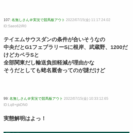
107:
名無しさん＠実況で競馬板アウト
2022/07/15(金) 11:17:24.02
ID:Saeo62iR0
テイエムサウスダンの条件が合いそうなの
中央だとG1フェブラリーSに根岸、武蔵野、1200だ
けどカペラSと
全部関東だし輸送負担軽減が理由かな
そうだとしても蛯名厩舎ってのが謎だけど
99:
名無しさん＠実況で競馬板アウト
2022/07/15(金) 10:33:12.65
ID:Lq8+gkDN0
実態解明はよっ！