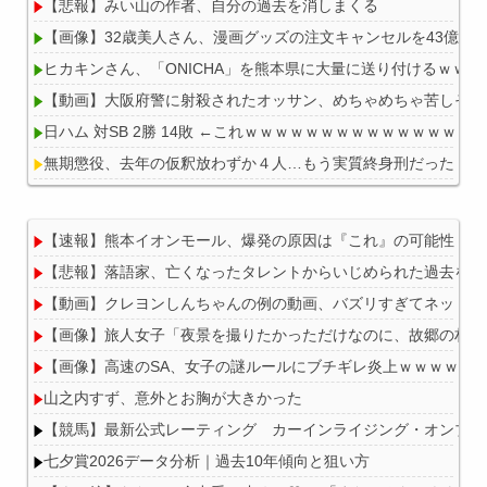
【悲報】みい山の作者、自分の過去を消しまくる
【画像】32歳美人さん、漫画グッズの注文キャンセルを43億円
ヒカキンさん、「ONICHA」を熊本県に大量に送り付けるｗｗｗ
【動画】大阪府警に射殺されたオッサン、めちゃめちゃ苦しそう
日ハム 対SB 2勝 14敗 ←これｗｗｗｗｗｗｗｗｗｗｗｗｗｗｗ
無期懲役、去年の仮釈放わずか４人…もう実質終身刑だった
【速報】熊本イオンモール、爆発の原因は『これ』の可能性
【悲報】落語家、亡くなったタレントからいじめられた過去を告
Powered by livedoor 相互RSS
【動画】クレヨンしんちゃんの例の動画、バズリすぎてネットミ
【画像】旅人女子「夜景を撮りたかっただけなのに、故郷の村が燃
【画像】高速のSA、女子の謎ルールにブチギレ炎上ｗｗｗｗｗ
山之内すず、意外とお胸が大きかった
【競馬】最新公式レーティング カーインライジング・オンブズマン
七夕賞2026データ分析｜過去10年傾向と狙い方