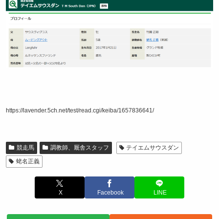
https://lavender.5ch.net/test/read.cgi/keiba/1657836641/
競走馬
調教師、厩舎スタッフ
テイエムサウスダン
蛯名正義
X
Facebook
LINE