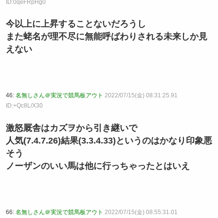
ID:0qeFRpHg0
今以上に上昇することないだろうし
また蛯名が理不尽に無能呼ばわりされる未来しか見
えない
46:
名無しさん＠実況で競馬板アウト
2022/07/15(金) 08:31:25.91
ID:+Qc8L/X30
激怒厩舎はカズヲから引き継いで
人気(7.4.7.26)結果(3.3.4.33)というのはかなり印象悪
そう
ノーザンのいい馬は他に行っちゃったとはいえ
66:
名無しさん＠実況で競馬板アウト
2022/07/15(金) 08:55:31.01