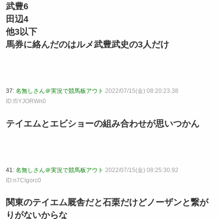
武豊6
田辺4
他3以下
馬券に絡んだのはルメ武豊武史の3人だけ
37:
名無しさん＠実況で競馬板アウト
2022/07/15(金) 08:20:23.38
ID:I5YJORWn0
テイエムとエビショーの組み合わせが思いつかん
41:
名無しさん＠実況で競馬板アウト
2022/07/15(金) 08:25:30.92
ID:n7Clgorc0
関東のテイエム厩舎だと石栗だけどノーザンと繋が
りがないからな