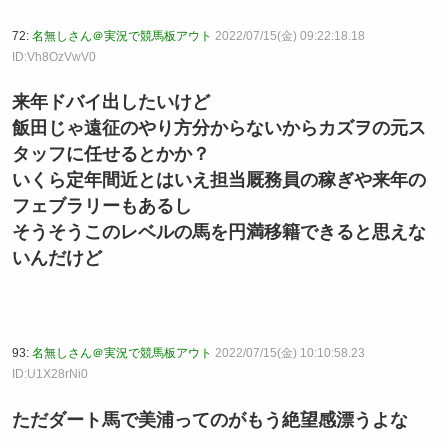
72:
名無しさん＠実況で競馬板アウト
2022/07/15(金) 09:22:18.18
ID:Vh8OzVwV0
来年ドバイ出したいけど
飯田じゃ遠征のやり方分からないからカズヲの元ス
タッフに任せるとかか？
いくら定年間近とはいえ担当厩務員の稼ぎや来年の
フェブラリーもあるし
そうそうこのレベルの馬を円満移籍できると思えな
いんだけど
93:
名無しさん＠実況で競馬板アウト
2022/07/15(金) 10:10:58.23
ID:U1X28rNi0
ただダート馬で美浦ってのがもう絶望感漂うよな