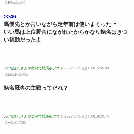
ID:F3ceZg/h0
>>46
馬優先とか言いながら定年前は使いまくった上
いい馬は上位厩舎にながれたからかなり蛯名はきつ
い初動だったよ
32:
名無しさん＠実況で競馬板アウト
2022/07/15(金) 08:15:35.94
ID:pD1PCsrW0
蛯名厩舎の主戦ってだれ？
35:
名無しさん＠実況で競馬板アウト
2022/07/15(金) 08:19:20.73
ID:+Qc8L/X30