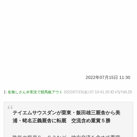
2022年07月15日 11:30
1:
名無しさん＠実況で競馬板アウト
2022/07/15(金) 07:10:41.20 ID:xTy7dlLZ0
テイエムサウスダンが栗東・飯田雄三厩舎から美
浦・蛯名正義厩舎に転厩 交流含め重賞５勝