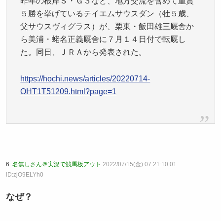
昨年の根岸Ｓ・Ｇ３など、地方交流を含めて重賞
５勝を挙げているテイエムサウスダン（牡５歳、
父サウスヴィグラス）が、栗東・飯田雄三厩舎か
ら美浦・蛯名正義厩舎に７月１４日付で転厩し
た。同日、ＪＲＡから発表された。
https://hochi.news/articles/20220714-
OHT1T51209.html?page=1
6:
名無しさん＠実況で競馬板アウト
2022/07/15(金) 07:21:10.01
ID:zjO9ELYh0
なぜ？