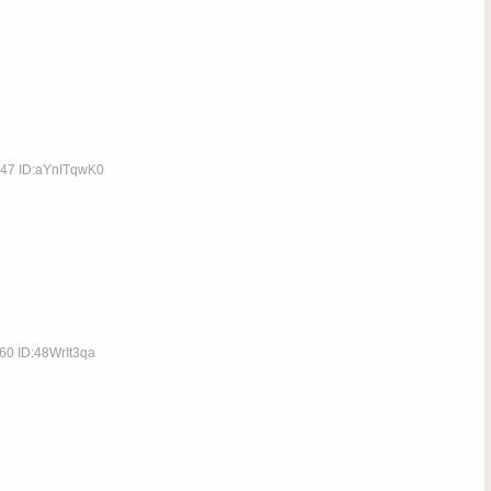
.47 ID:aYnITqwK0
60 ID:48WrIt3qa