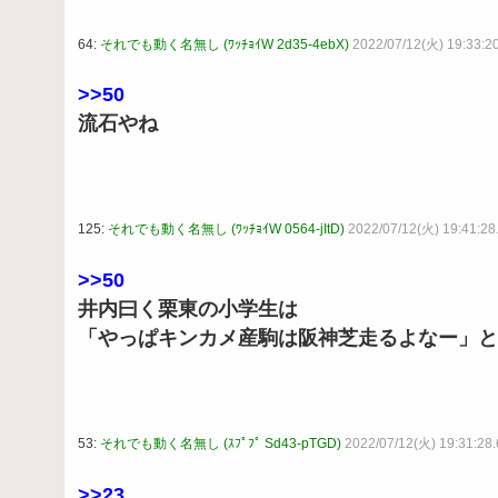
64:
それでも動く名無し (ﾜｯﾁｮｲW 2d35-4ebX)
2022/07/12(火) 19:33:2
>>50
流石やね
125:
それでも動く名無し (ﾜｯﾁｮｲW 0564-jItD)
2022/07/12(火) 19:41:2
>>50
井内曰く栗東の小学生は
「やっぱキンカメ産駒は阪神芝走るよなー」と
53:
それでも動く名無し (ｽﾌﾟﾌﾟ Sd43-pTGD)
2022/07/12(火) 19:31:28
>>23