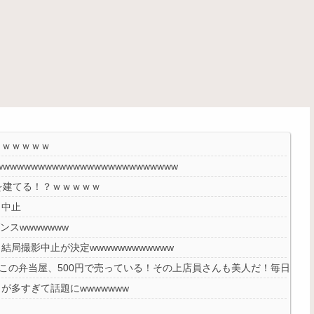
ｗｗｗｗｗｗ
wwwwwwwwwwwwwwwwwwwwwww
を建てる！？ｗｗｗｗｗ
り中止
スwwwwwww
局撮影中止が決定wwwwwwwwwwww
…この弁当屋、500円で売っている！その上店員さんも美人だ！毎日行こ
多すぎて話題にwwwwwww