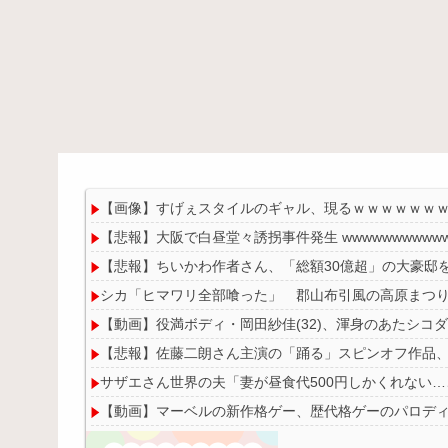
【画像】すげぇスタイルのギャル、現るｗｗｗｗｗｗ
【悲報】大阪で白昼堂々誘拐事件発生 wwwwwwwwwwwww
【悲報】ちいかわ作者さん、「総額30億超」の大豪邸
シカ「ヒマワリ全部喰った」 郡山布引風の高原まつ
【動画】役満ボディ・岡田紗佳(32)、渾身のあたシコダン
【悲報】佐藤二朗さん主演の「踊る」スピンオフ作品、結
サザエさん世界の夫「妻が昼食代500円しかくれない
【動画】マーベルの新作格ゲー、歴代格ゲーのパロディが