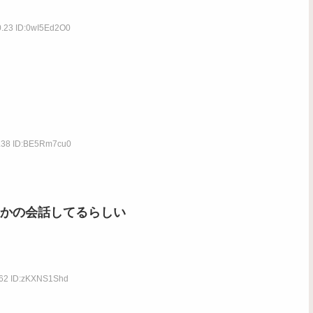
0.23 ID:0wI5Ed2O0
8.38 ID:BE5Rm7cu0
かの会話してるらしい
.62 ID:zKXNS1Shd