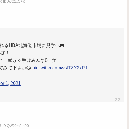
40 ID:AJG1xC+t0
れるHBA北海道市場に見学へ🚌
参加！
で、挙がる手はみんな8！笑
てみて下さい😊
pic.twitter.com/vslTZY2xPJ
r 1, 2021
.46 ID:QW09m2mP0