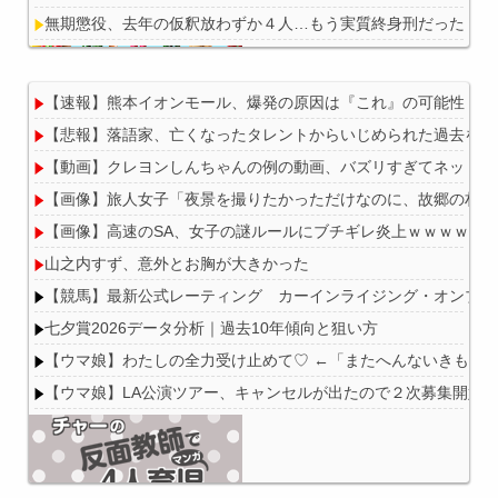
無期懲役、去年の仮釈放わずか４人…もう実質終身刑だった
【速報】熊本イオンモール、爆発の原因は『これ』の可能性
【悲報】落語家、亡くなったタレントからいじめられた過去を告
Powered by livedoor 相互RSS
【動画】クレヨンしんちゃんの例の動画、バズリすぎてネットミ
【画像】旅人女子「夜景を撮りたかっただけなのに、故郷の村が燃
【画像】高速のSA、女子の謎ルールにブチギレ炎上ｗｗｗｗｗ
山之内すず、意外とお胸が大きかった
【競馬】最新公式レーティング カーインライジング・オンブズマン
七夕賞2026データ分析｜過去10年傾向と狙い方
【ウマ娘】わたしの全力受け止めて♡ ←「またへんないきもの
【ウマ娘】LA公演ツアー、キャンセルが出たので２次募集開始