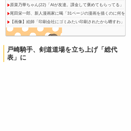
原菜乃華ちゃん(22)「AIが友達。課金して褒めてもらってる」
尾田栄一郎、新人漫画家に喝「31ページの漫画を描くのに何をウ
【画像】絵師「印刷会社にゴミみたい印刷されたから晒すわ」→
戸崎騎手、剣道道場を立ち上げ「総代
Powered by livedoor 相互RSS
表」に