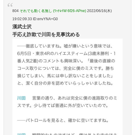
804
それでも動く名無し (ﾜｯﾁｮｲW 6f26-APne)
2022/06/16(木)
19:02:09.33 ID:envYNA+G0
漢武士沢
手応え詐欺で川田を見事沈める