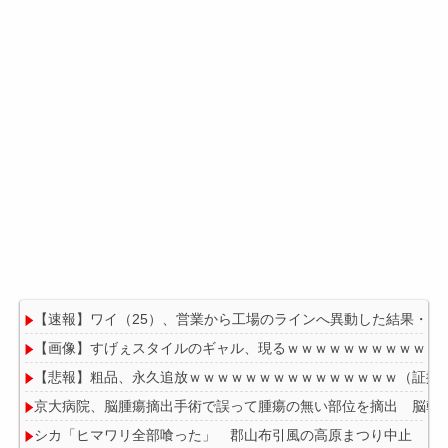
【速報】ワイ（25）、営業から工場のラインへ異動した結果・・
【画像】すげぇスタイルのギャル、現るｗｗｗｗｗｗｗｗｗｗｗ
【悲報】粗品、永久追放ｗｗｗｗｗｗｗｗｗｗｗｗｗｗｗ（証拠
京大病院、脳腫瘍摘出手術で誤って腫瘍の無い部位を摘出 脳幹
シカ「ヒマワリ全部喰った」 郡山布引風の高原まつり中止