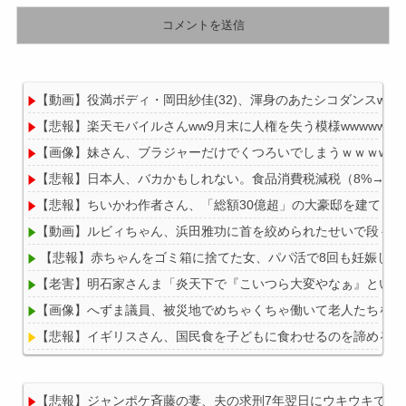
【動画】役満ボディ・岡田紗佳(32)、渾身のあたシコダンスwww
【悲報】楽天モバイルさんww9月末に人権を失う模様wwwww
【画像】妹さん、ブラジャーだけでくつろいでしまうｗｗｗwｗ
【悲報】日本人、バカかもしれない。食品消費税減税（8%→1%）
【悲報】ちいかわ作者さん、「総額30億超」の大豪邸を建てる
【動画】ルビィちゃん、浜田雅功に首を絞められたせいで段々お
【悲報】赤ちゃんをゴミ箱に捨てた女、パパ活で8回も妊娠して
【老害】明石家さんま「炎天下で『こいつら大変やなぁ』という
【画像】へずま議員、被災地でめちゃくちゃ働いて老人たちを笑顔に
【悲報】イギリスさん、国民食を子どもに食わせるのを諦めるｗ
【悲報】ジャンポケ斉藤の妻、夫の求刑7年翌日にウキウキでInsta