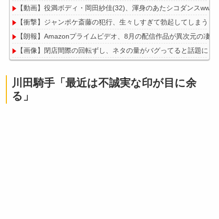
【動画】役満ボディ・岡田紗佳(32)、渾身のあたシコダンスwwww
【衝撃】ジャンポケ斎藤の犯行、生々しすぎて勃起してしまうレ
【朗報】Amazonプライムビデオ、8月の配信作品が異次元の凄さ
【画像】閉店間際の回転ずし、ネタの量がバグってると話題にｗ
川田騎手「最近は不誠実な印が目に余
る」
Powered by livedoor 相互RSS