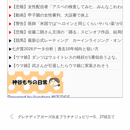
【悲報】女性配信者「アスペの検査してみた…みんなこれわかる
Powered by livedoor 相互RSS
【動画】甲子園の女性審判、大誤審で炎上
【警告】医師「米国では”ヘロインと同じくらいヤバい薬”が日本
【悲報】佐藤二朗さん主演の「踊る」スピンオフ作品、結局撮影中止
【競馬】最新公式レーティング カーインライジング・オンブズマン
七夕賞2026データ分析｜過去10年傾向と狙い方
【ウマ娘】ダンツはウェイトレスの格好が1番似合うよな。
【ウマ娘】武さんが引退したらウマ娘に実装されそう
Powered by livedoor 相互RSS
グレナディアガーズ出走プラチナジュビリーS、27頭立て