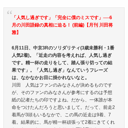
「人気し過ぎです」「完全に僕のミスです」──6
月の川田語録の真相に迫る！ (前編)【月刊 川田将
雅】
6月11日、中京3Rのソリダリティ(3歳未勝利・1番
人気2着)。「近走の内容を考えれば、人気し過ぎ
です。精一杯の走りをして、踏ん張り切っての結
果です」。「人気し過ぎ」なんていうフレーズ
は、なかなかお目に掛かれないなと。
川田 人気はファンのみなさんが決めるものです
が、そのファンのみなさんが参考にするのは予想
紙の記者たちの印ですよね。だから、一体誰が本
命をつけたんだろうと思いまして。だって、前走2
着馬が3頭もいるなかで、この馬の近走は9着、7
着。結果的に、馬が精一杯頑張って2着にきてくれ