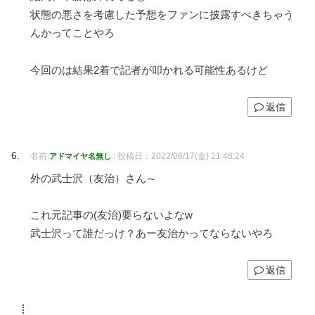
状態の悪さを考慮した予想をファンに披露すべきちゃう
んかってことやろ
今回のは結果2着で記者が叩かれる可能性あるけど
返信
名前:
:
投稿日：2022/06/17(金) 21:48:24
アドマイヤ名無し
外の武士沢（友治）さん～
これ元記事の(友治)要らないよなw
武士沢って誰だっけ？あー友治かってならないやろ
返信