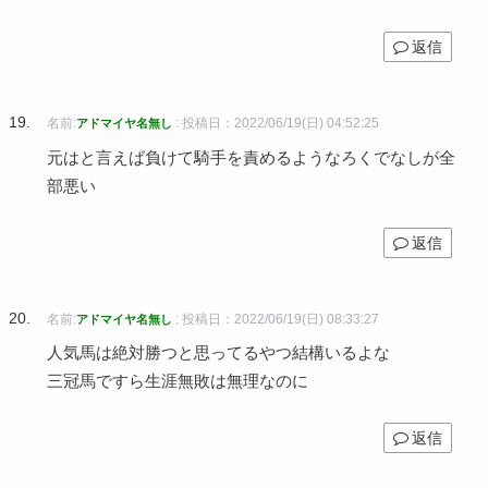
返信
名前:
:
投稿日：2022/06/19(日) 04:52:25
アドマイヤ名無し
元はと言えば負けて騎手を責めるようなろくでなしが全
部悪い
返信
名前:
:
投稿日：2022/06/19(日) 08:33:27
アドマイヤ名無し
人気馬は絶対勝つと思ってるやつ結構いるよな
三冠馬ですら生涯無敗は無理なのに
返信