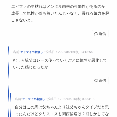
エピファの早枯れはメンタル由来の可能性があるのか
成長して気性が落ち着いたんじゃなく、暴れる気力を起
こさないと…
返信
名前:
:
投稿日：2022/06/15(水) 13:18:56
アドマイヤ名無し
むしろ親父はレース使っていくごとに気性が悪化して
いった感じだったが
返信
名前:
:
投稿日：2022/06/16(木) 00:34:18
アドマイヤ名無し
自分はこの馬は父ちゃんより祖父ちゃんタイプだと思
ったんだけどクリスエスも関西輸送は２回しかしてな