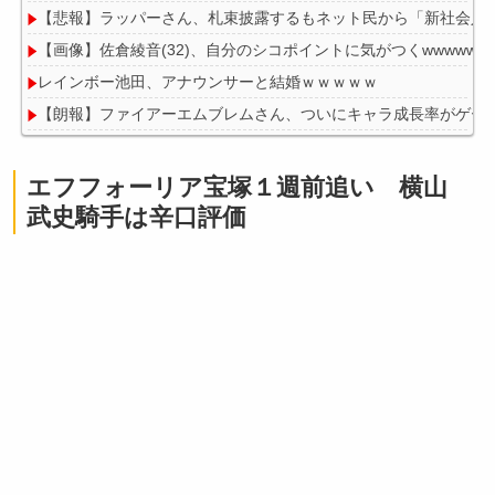
【悲報】ラッパーさん、札束披露するもネット民から「新社会人
【画像】佐倉綾音(32)、自分のシコポイントに気がつくwwwwww
レインボー池田、アナウンサーと結婚ｗｗｗｗｗ
【朗報】ファイアーエムブレムさん、ついにキャラ成長率がゲー
【画像】今週の咲-Saki-、役満炸裂で大荒れwwww.
エフフォーリア宝塚１週前追い 横山
武史騎手は辛口評価
Powered by livedoor 相互RSS