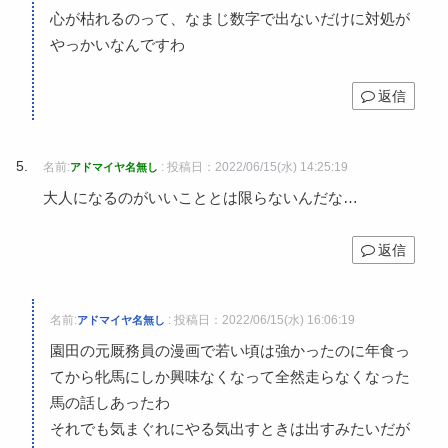
心が枯れるのって、なまじ数字で出ないだけに対処が
やっかいなんですわ
返信
名前:
:
投稿日：2022/06/15(水) 14:25:19
アドマイヤ名無し
大人になるのがいいこととは限らないんだな…
返信
名前:
:
投稿日：2022/06/15(水) 16:06:19
アドマイヤ名無し
園田の元厩務員の漫画で若い頃は強かったのに年食っ
てから牝馬にしか興味なくなって全然走らなくなった
馬の話しあったわ
それでも気まぐれにやる気出すときは出すみたいだが