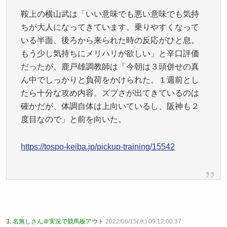
鞍上の横山武は「いい意味でも悪い意味でも気持
ちが大人になってきています。乗りやすくなって
いる半面、後ろから来られた時の反応がひと息。
もう少し気持ちにメリハリが欲しい」と辛口評価
だったが、鹿戸雄調教師は「今朝は３頭併せの真
ん中でしっかりと負荷をかけられた。１週前とし
たら十分な攻め内容。ズブさが出てきているのは
確かだが、体調自体は上向いているし、阪神も２
度目なので」と前を向いた。
https://tospo-keiba.jp/pickup-training/15542
3:
名無しさん＠実況で競馬板アウト
2022/06/15(水) 09:12:00.37