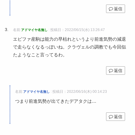
返信
名前:
:
投稿日：2022/06/15(水) 13:26:47
アドマイヤ名無し
エピファ産駒は能力の早枯れというより前進気勢の減退
で走らなくなるっぽいね。クラヴェルの調教でも今回似
たようなこと言ってるわ。
返信
名前:
:
投稿日：2022/06/16(木) 00:14:23
アドマイヤ名無し
つまり前進気勢が出てきたデアタクは…
返信