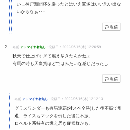
いし神戸新聞杯を勝ったとはいえ宝塚はいい思い出な
いからなぁ･･･
返信
名前:
:
投稿日：2022/06/15(水) 12:26:59
アドマイヤ名無し
秋天で仕上げすぎて燃え尽きたんかねぇ
有馬の時も天皇賞ほどではみたいな感じだったし
返信
名前:
:
投稿日：2022/06/16(木) 12:12:13
アドマイヤ名無し
グラスワンダーも有馬連覇(対スペ全勝)した後不振で引
退、ライスもマックを倒した後に不振。
ロベルト系特有の燃え尽き症候群かも。