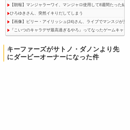
【朗報】マンジャラーワイ、マンジャロ使用して8週間たった結
ひろゆきさん、突然イキりだしてしまう
【画像】ビリー・アイリッシュ(24)さん、ライブでマンスジが見
『こいつのキャラデザ最高過ぎるやろ』ってなったゲームキャラ
【画像】理想の彼女、漫画化されるｗｗｗｗ
キーファーズがサトノ・ダノンより先
にダービーオーナーになった件
Powered by livedoor 相互RSS