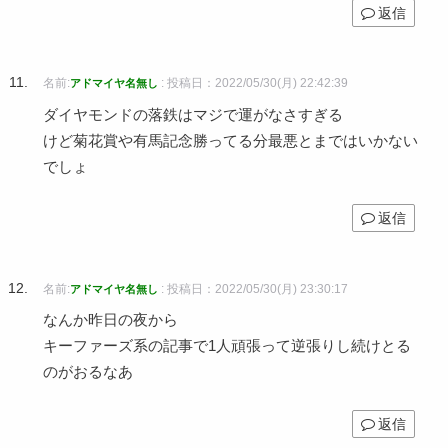
返信
名前:
:
投稿日：2022/05/30(月) 22:42:39
アドマイヤ名無し
ダイヤモンドの落鉄はマジで運がなさすぎる
けど菊花賞や有馬記念勝ってる分最悪とまではいかない
でしょ
返信
名前:
:
投稿日：2022/05/30(月) 23:30:17
アドマイヤ名無し
なんか昨日の夜から
キーファーズ系の記事で1人頑張って逆張りし続けとる
のがおるなあ
返信