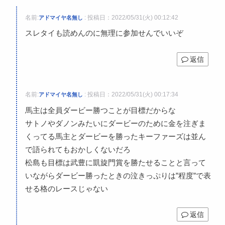
名前:
:
投稿日：2022/05/31(火) 00:12:42
アドマイヤ名無し
スレタイも読めんのに無理に参加せんでいいぞ
返信
名前:
:
投稿日：2022/05/31(火) 00:17:34
アドマイヤ名無し
馬主は全員ダービー勝つことが目標だからな
サトノやダノンみたいにダービーのために金を注ぎま
くってる馬主とダービーを勝ったキーファーズは並ん
で語られてもおかしくないだろ
松島も目標は武豊に凱旋門賞を勝たせることと言って
いながらダービー勝ったときの泣きっぷりは”程度”で表
せる格のレースじゃない
返信