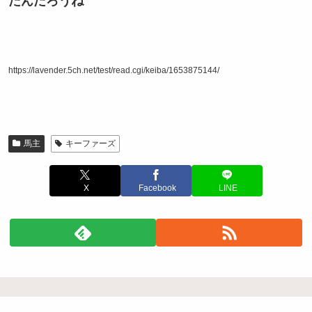
たんだろうね
https://lavender.5ch.net/test/read.cgi/keiba/1653875144/
馬主
キーファーズ
X
Facebook
LINE