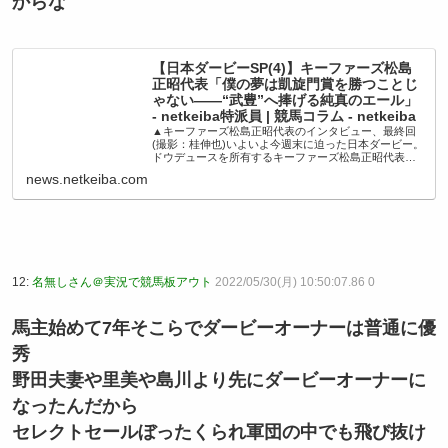
からな
【日本ダービーSP(4)】キーファーズ松島
正昭代表「僕の夢は凱旋門賞を勝つことじ
ゃない――“武豊”へ捧げる純真のエール」
- netkeiba特派員 | 競馬コラム - netkeiba
▲キーファーズ松島正昭代表のインタビュー、最終回
(撮影：桂伸也)いよいよ今週末に迫った日本ダービー。
ドウデュースを所有するキーファーズ松島正昭代表の
特別インタビューも、今回がいよいよ最終回です。ラ
news.netkeiba.com
ス… No.1競馬情報サイト「netkei...
12:
名無しさん＠実況で競馬板アウト
2022/05/30(月) 10:50:07.86 0
馬主始めて7年そこらでダービーオーナーは普通に優
秀
野田夫妻や里美や島川より先にダービーオーナーに
なったんだから
セレクトセールぼったくられ軍団の中でも飛び抜け