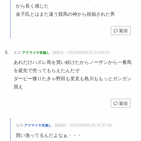
から長く感じた
金子氏とはまた違う競馬の神から祝福された男
返信
名前:
:
投稿日：2022/05/30(月) 21:06:53
アドマイヤ名無し
あれだけハズレ馬を買い続けたからノーザンから一番馬
を庭先で売ってもらえたんだぞ
ダービー獲りたきゃ野田も里見も島川ももっとガンガン
買え
返信
名前:
:
投稿日：2022/05/30(月) 22:37:35
アドマイヤ名無し
買い漁ってるんだよなぁ・・・