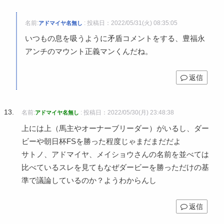
名前:
:
投稿日：2022/05/31(火) 08:35:05
アドマイヤ名無し
いつもの息を吸うように矛盾コメントをする、豊福永
アンチのマウント正義マンくんだね。
返信
名前:
:
投稿日：2022/05/30(月) 23:48:38
アドマイヤ名無し
上には上（馬主やオーナーブリーダー）がいるし、ダー
ビーや朝日杯FSを勝った程度じゃまだまだだよ
サトノ、アドマイヤ、メイショウさんの名前を並べては
比べているスレを見てもなぜダービーを勝っただけの基
準で議論しているのか？ようわからんし
返信