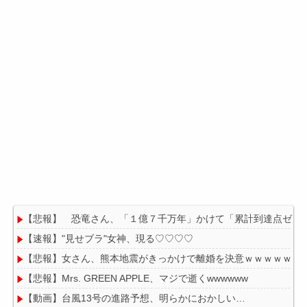
【悲報】 恐竜さん、「１億７千万年」かけて「累計到達点ゼロ
【速報】"見せブラ"女神、現る♡♡♡♡
【悲報】女さん、熊本地震がきっかけで離婚を決意ｗｗｗｗｗ
【悲報】Mrs. GREEN APPLE、マジで逝くwwwwww
【動画】台風13号の進路予想、明らかにおかしい…