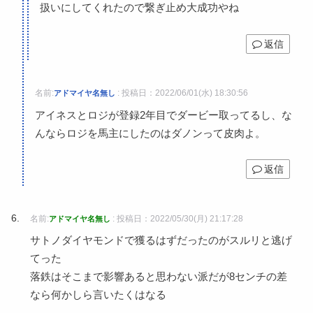
扱いにしてくれたので繋ぎ止め大成功やね
返信
名前:
:
投稿日：2022/06/01(水) 18:30:56
アドマイヤ名無し
アイネスとロジが登録2年目でダービー取ってるし、な
んならロジを馬主にしたのはダノンって皮肉よ。
返信
名前:
:
投稿日：2022/05/30(月) 21:17:28
アドマイヤ名無し
サトノダイヤモンドで獲るはずだったのがスルリと逃げ
てった
落鉄はそこまで影響あると思わない派だが8センチの差
なら何かしら言いたくはなる