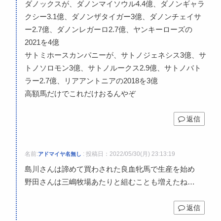
ダノックスが、ダノンマイソウル4.4億、ダノンギャラ
クシー3.1億、ダノンザタイガー3億、ダノンチェイサ
ー2.7億、ダノンレガーロ2.7億、ヤンキーローズの
2021を4億
サトミホースカンパニーが、サトノジェネシス3億、サ
トノソロモン3億、サトノルークス2.9億、サトノバト
ラー2.7億、リアアントニアの2018を3億
高額馬だけでこれだけおるんやぞ
返信
名前:
:
投稿日：2022/05/30(月) 23:13:19
アドマイヤ名無し
島川さんは諦めて買わされた良血牝馬で生産を始め
野田さんは三嶋牧場あたりと組むことも増えたね…
返信