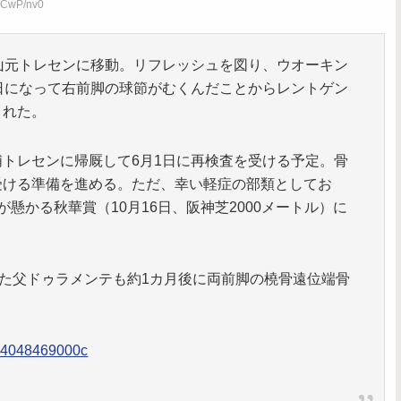
99CwP/nv0
山元トレセンに移動。リフレッシュを図り、ウオーキン
日になって右前脚の球節がむくんだことからレントゲン
された。
トレセンに帰厩して6月1日に再検査を受ける予定。骨
受ける準備を進める。ただ、幸い軽症の部類としてお
懸かる秋華賞（10月16日、阪神芝2000メートル）に
いた父ドゥラメンテも約1カ月後に両前脚の橈骨遠位端骨
004048469000c