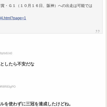
華賞・Ｇ１（１０月１６日、阪神）への出走は可能では
204.html?page=1
VtqrbdUx0
としたら不安だな
D:OR8R83gPO
ルを使わずに三冠を達成したけどね。