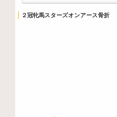
【朗報】名作幻想水滸伝、14年ぶりソシャゲとして完
【悲報】教室、ヤンキーがブチ切れでとんでもない空
２冠牝馬スターズオンアース骨折
Powered by livedoor 相互RSS