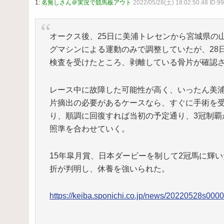
1:
名無しさん＠実況で競馬板アウト
2022/05/28(土) 18:02:50.48 ID:
オークス後、25日に美浦トレセンから宮城県の
グマシンによる運動のみで調整していたが、28
検査を受けたところ、剥離している骨片が確認
レース中に故障した可能性が高く、いったん美浦
片摘出の必要があるケースなら、すぐに手術を
り、順調に回復すれば当初の予定通り、3冠制覇が
照準を合わせていく。
15年皐月賞、日本ダービーを制して2冠馬に輝
折が判明し、休養を強いられた。
https://keiba.sponichi.co.jp/news/20220528s00