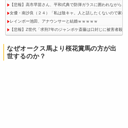
【悲報】高市早苗さん、平和式典で防弾ガラスに囲われながらス
女優・南沙良（２４）「私は陰キャ。人と話したくないので家に
レインボー池田、アナウンサーと結婚ｗｗｗｗｗ
【悲報】Z世代「求刑7年のジャンポケ斎藤は口封じに被害者殺し
昔、鳥山明がやってたやつのドラゴンの名前わかるやついる？
なぜオークス馬より桜花賞馬の方が出
世するのか？
Powered by livedoor 相互RSS