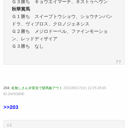
Ｇ３勝ち キョウエイマーチ、キストゥヘヴン
秋華賞馬
Ｇ１勝ち スイープトウショウ、ショウナンパン
ドラ、ヴィブロス、クロノジェネシス
Ｇ２勝ち メジロドーベル、ファインモーショ
ン、レッドディザイア
Ｇ３勝ち なし
204:
名無しさん＠実況で競馬板アウト
2022/05/17(火) 12:25:28.65
ID:2/vHOd0t0
>>203