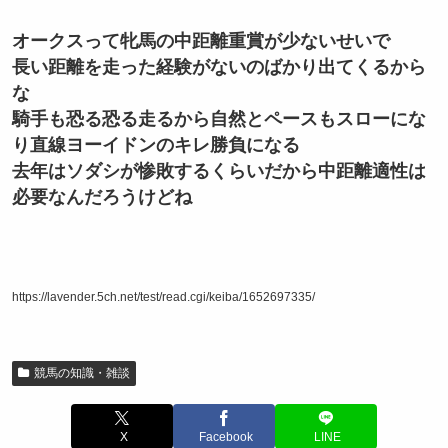
オークスって牝馬の中距離重賞が少ないせいで
長い距離を走った経験がないのばかり出てくるから
な
騎手も恐る恐る走るから自然とペースもスローにな
り直線ヨーイドンのキレ勝負になる
去年はソダシが惨敗するくらいだから中距離適性は
必要なんだろうけどね
https://lavender.5ch.net/test/read.cgi/keiba/1652697335/
競馬の知識・雑談
X
Facebook
LINE