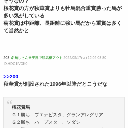
そうなの？
桜花賞の方が秋華賞よりも牡馬混合重賞勝った馬が
多い気がしている
菊花賞は中距離、長距離に強い馬だから重賞は多く
て当然かと
203:
名無しさん＠実況で競馬板アウト
2022/05/17(火) 12:05:03.80
ID:HDC1iVOK0
>>200
秋華賞が創設された1996年以降だとこうだな
桜花賞馬
Ｇ１勝ち ブエナビスタ、グランアレグリア
Ｇ２勝ち ハープスター、ソダシ