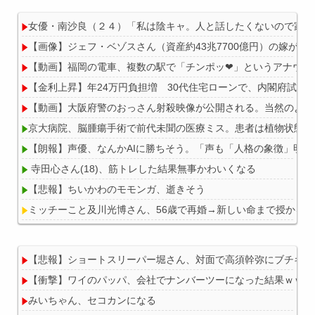
女優・南沙良（２４）「私は陰キャ。人と話したくないので家に
【画像】ジェフ・ベゾスさん（資産約43兆7700億円）の嫁がコ
【動画】福岡の電車、複数の駅で「チンポッ❤」というアナウンスが
【金利上昇】年24万円負担増 30代住宅ローンで、内閣府試算
【動画】大阪府警のおっさん射殺映像が公開される。当然のよう
京大病院、脳腫瘍手術で前代未聞の医療ミス。患者は植物状態に..
【朗報】声優、なんかAIに勝ちそう。「声も「人格の象徴」明記
寺田心さん(18)、筋トレした結果無事かわいくなる
【悲報】ちいかわのモモンガ、逝きそう
ミッチーこと及川光博さん、56歳で再婚→新しい命まで授かる
【悲報】ショートスリーパー堀さん、対面で高須幹弥にブチギレ
【衝撃】ワイのパッパ、会社でナンバーツーになった結果ｗｗｗ
Powered by livedoor 相互RSS
みいちゃん、セコカンになる