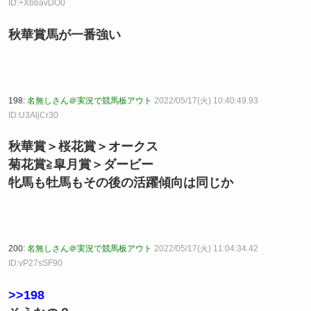
ID:+XbbavDO0
秋華賞馬が一番強い
198:
名無しさん＠実況で競馬板アウト
2022/05/17(火) 10:40:49.93
ID:U3AljCr30
秋華賞＞桜花賞＞オークス
菊花賞≧皐月賞＞ダービー
牝馬も牡馬もその後の活躍傾向は同じか
200:
名無しさん＠実況で競馬板アウト
2022/05/17(火) 11:04:34.42
ID:vP27sSF90
>>198