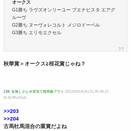
オークス
G1勝ち ラヴズオンリーユー ブエナビスタ エアグ
ルーヴ
G2勝ち ヌーヴォレコルト メジロドーベル
G3勝ち エリモエクセル
秋華賞＞オークス≧桜花賞じゃね？
238:
名無しさん＠実況で競馬板アウト
2022/05/18(水) 01:35:36.21
ID:6CfRv3Su0
>>203
>>204
古馬牡馬混合の重賞だよね