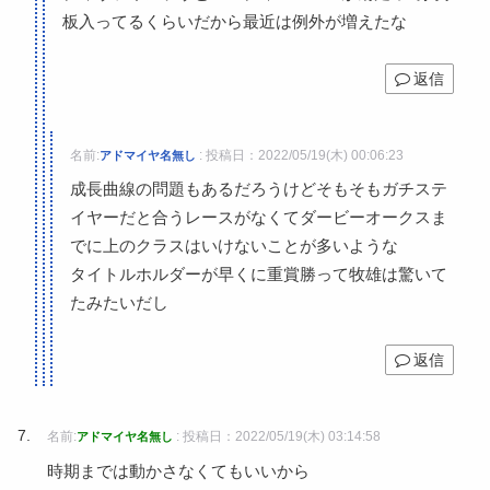
板入ってるくらいだから最近は例外が増えたな
返信
名前:
:
投稿日：2022/05/19(木) 00:06:23
アドマイヤ名無し
成長曲線の問題もあるだろうけどそもそもガチステ
イヤーだと合うレースがなくてダービーオークスま
でに上のクラスはいけないことが多いような
タイトルホルダーが早くに重賞勝って牧雄は驚いて
たみたいだし
返信
名前:
:
投稿日：2022/05/19(木) 03:14:58
アドマイヤ名無し
時期までは動かさなくてもいいから