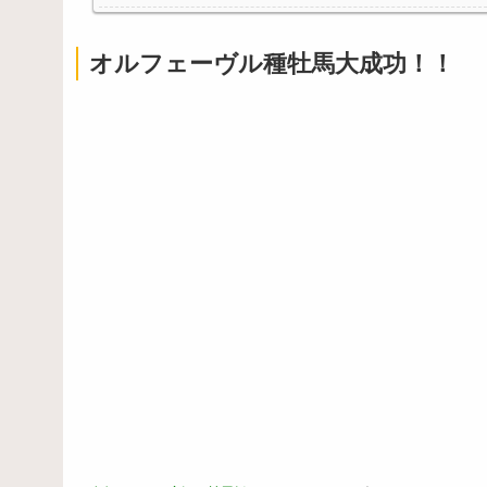
フロム「ダークソウルを完結させるでー！」←おおえ
【悲報】息子がみいちゃんのママ、限界を迎える「も
オルフェーヴル種牡馬大成功！！
Powered by livedoor 相互RSS