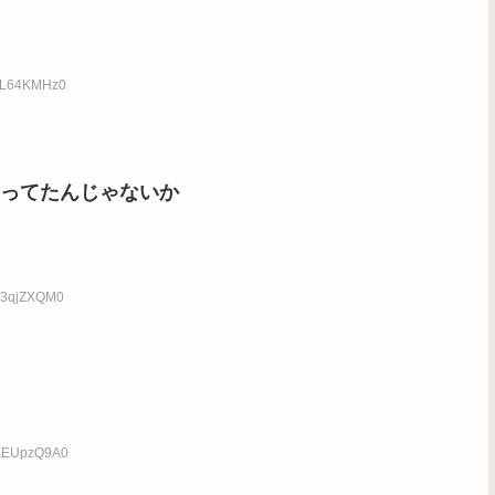
:cL64KMHz0
ってたんじゃないか
:n3qjZXQM0
:EEUpzQ9A0