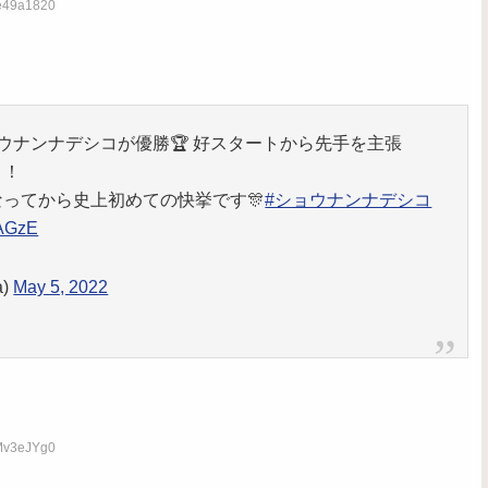
He49a1820
ウナンナデシコが優勝🏆 好スタートから先手を主張
り！
ってから史上初めての快挙です🎊
#ショウナンナデシコ
DAGzE
a)
May 5, 2022
6Mv3eJYg0