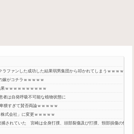
円クラファンした成功した結果弱男集団から叩かれてしまうｗｗｗｗ
）の嫁がコチラｗｗｗｗｗ
結果ｗｗｗｗｗｗｗｗｗｗ
 患者は自発呼吸不可能な植物状態に
、卑猥すぎて賛否両論ｗｗｗｗｗ
チ株式会社」に変更ｗｗｗｗｗ
で逮捕されていた 宮崎は全身打撲、頭部裂傷及び打撲、頸部損傷の怪我