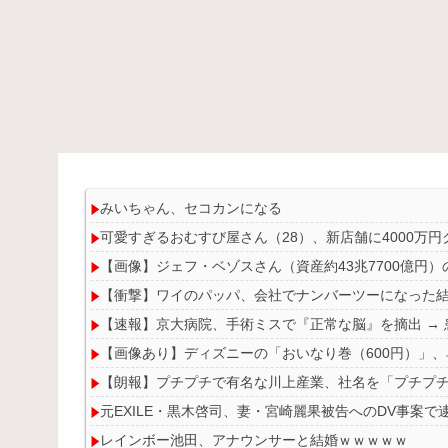
みいちゃん、セコカンになる
可愛すぎるおむすび屋さん（28）、新店舗に4000万
【画像】ジェフ・ベゾスさん（資産約43兆7700億円
【衝撃】ワイのパッパ、会社でナンバーツーになった
【速報】京大病院、手術ミスで『正常な脳』を摘出 →
【画像あり】ディズニーの「おいなり巻（600円）」
【朗報】プチプチで有名な川上産業、社名を「プチプ
元EXILE・黒木啓司、妻・宮崎麗果被告へのDV事案
レインボー池田、アナウンサーと結婚ｗｗｗｗｗ