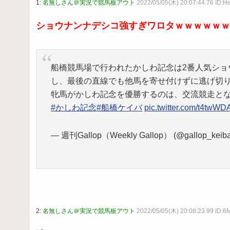
1:
名無しさん＠実況で競馬板アウト
2022/05/05(木) 20:07:44.76 ID:
ショウナンナデシコ強すぎワロタｗｗｗｗｗｗ
船橋競馬場で行われたかしわ記念は2番人気ショ
し、最後の直線でも他馬を寄せ付けずに逃げ切
牝馬がかしわ記念を優勝するのは、交流競走とな
#かしわ記念
#船橋ケイバ
pic.twitter.com/t4twW
— 週刊Gallop（Weekly Gallop） (@gallop_keib
2:
名無しさん＠実況で競馬板アウト
2022/05/05(木) 20:08:23.99 ID: