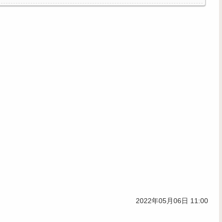
えやん
う無理。普通の家庭を築きたい。普通の子育てをしたい。」
2022年05月06日 11:00