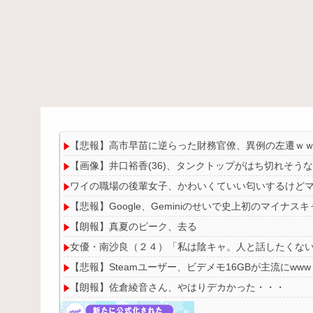
【悲報】高市早苗に逆らった財務官僚、異例の左遷ｗ
【画像】井口裕香(36)、タンクトップがはち切れそう
ワイの職場の後輩女子、かわいくていい匂いするけど
【悲報】Google、Geminiのせいで史上初のマイナ
【朗報】真夏のピーク、去る
女優・南沙良（２４）「私は陰キャ。人と話したくない
【悲報】Steamユーザー、ビデメモ16GBが主流にwww
【朗報】佐倉綾音さん、やはりデカかった・・・