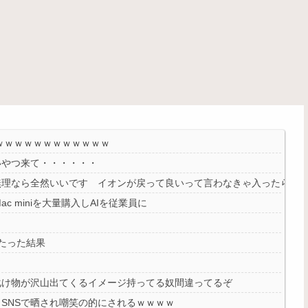
ｗｗｗｗｗｗｗｗｗｗｗｗ
いやつ来て・・・・・・
無理なら全然いいです イオンが戻って良いって言わなきゃ入ったらダ
 miniを大量購入しAIを従業員に
たった結果
化け物が沢山出てくるイメージ持ってる奴間違ってるぞ
SNSで晒され嘲笑の的にされるｗｗｗｗ