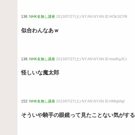
136:
NHK名無し講座
2013/07/27(土) NY:AN:NY.AN ID:HOtcSCFB
似合わんなあｗ
138:
NHK名無し講座
2013/07/27(土) NY:AN:NY.AN ID:msdKgJCc
怪しいな魔太郎
152:
NHK名無し講座
2013/07/27(土) NY:AN:NY.AN ID:HMigtAgt
そういや騎手の眼鏡って見たことない気がする