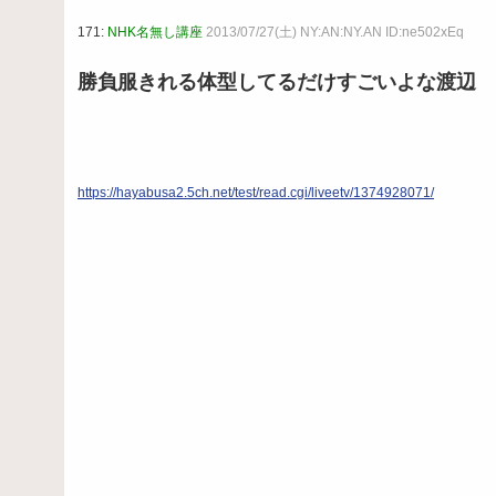
171:
NHK名無し講座
2013/07/27(土) NY:AN:NY.AN ID:ne502xEq
勝負服きれる体型してるだけすごいよな渡辺
https://hayabusa2.5ch.net/test/read.cgi/liveetv/1374928071/