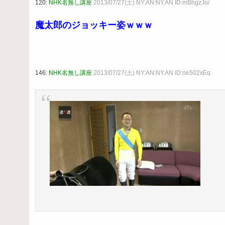
120:
NHK名無し講座
2013/07/27(土) NY:AN:NY.AN ID:mBhgzJo/
魔太郎のジョッキー姿ｗｗｗ
146:
NHK名無し講座
2013/07/27(土) NY:AN:NY.AN ID:ne502xEq