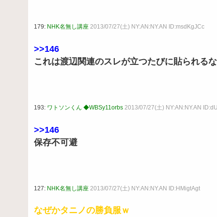
179:
NHK名無し講座
2013/07/27(土) NY:AN:NY.AN ID:msdKgJCc
>>146
これは渡辺関連のスレが立つたびに貼られるな
193:
ワトソンくん ◆WBSy11orbs
2013/07/27(土) NY:AN:NY.AN ID:
>>146
保存不可避
127:
NHK名無し講座
2013/07/27(土) NY:AN:NY.AN ID:HMigtAgt
なぜかタニノの勝負服ｗ