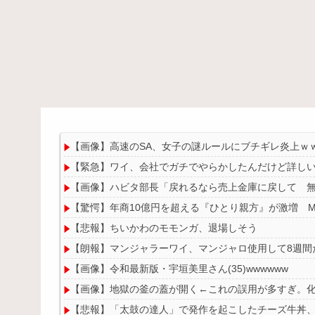
【画像】高速のSA、女子の謎ルールにブチギレ炎上ｗ
【緊急】ワイ、会社でガチでやらかしたんだけど詳し
【画像】ハビタ部長「戻れるなら売上金庫に戻して 
【驚愕】年商10億円を超える『ひとり親方』が激増 Mac
【悲報】ちいかわのモモンガ、退場しそう
【朗報】マンジャラーワイ、マンジャロ使用して8週間
【画像】令和最新版・宇垣美里さん(35)wwwwww
【画像】地獄の釜の蓋が開く←これの誤用が多すぎ。
【悲報】「太鼓の達人」で発作を起こしたチーズ牛丼、