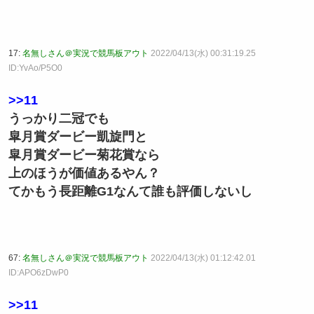
17:
名無しさん＠実況で競馬板アウト
2022/04/13(水) 00:31:19.25
ID:YvAo/P5O0
>>11
うっかり二冠でも
皐月賞ダービー凱旋門と
皐月賞ダービー菊花賞なら
上のほうが価値あるやん？
てかもう長距離G1なんて誰も評価しないし
67:
名無しさん＠実況で競馬板アウト
2022/04/13(水) 01:12:42.01
ID:APO6zDwP0
>>11