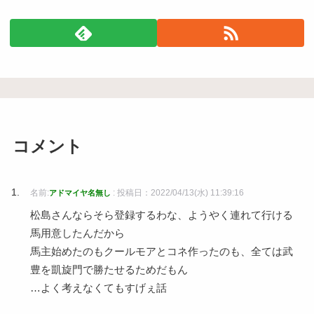
コメント
名前:
:
投稿日：2022/04/13(水) 11:39:16
アドマイヤ名無し
松島さんならそら登録するわな、ようやく連れて行ける
馬用意したんだから
馬主始めたのもクールモアとコネ作ったのも、全ては武
豊を凱旋門で勝たせるためだもん
…よく考えなくてもすげぇ話