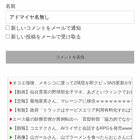
名前
新しいコメントをメールで通知
新しい投稿をメールで受け取る
オコエ瑠偉、メキシコに渡って2球団を即クビ→SNS更新が3ヶ
【動画】仙台育英の野球部女子マネ、あざといウィンクでお前ら
【悲報】菊地亜美さん、マレーシアに移住ｗｗｗｗｗｗｗｗｗｗ
【有能】政府「トラックはサービスエリア利用有料化すればサボ
エース級の財務官僚が異例転出へ 官邸幹部「協力的でなかった
【朗報】コエテクさん、AIライザと会話するRPGを発売wwwwww
【画像】山ガールさん、山でラーメンを食べたらおじさんに怒ら