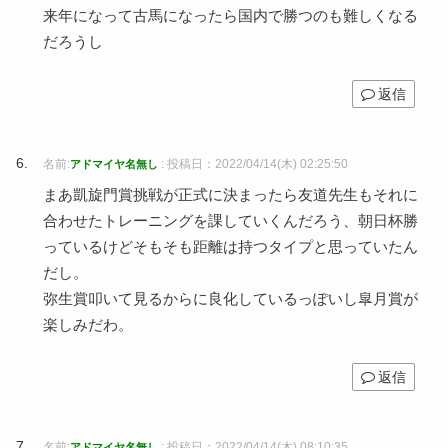
来年になって古馬になったら国内で勝つのも難しくなる
だろうし
返信
名前:
:
投稿日：2022/04/14(木) 02:25:50
アドマイヤ名無し
まあ凱旋門賞挑戦が正式に決まったら友道先生もそれに
合わせたトレーニングを課していくんだろう、朝日杯勝
っているけどそもそも距離は持つタイプと思っていたん
だし。
弥生賞叩いて見るからに良化しているっぽいし皐月賞が
楽しみだわ。
返信
名前:
:
投稿日：2022/04/14(木) 08:10:35
アドマイヤ名無し