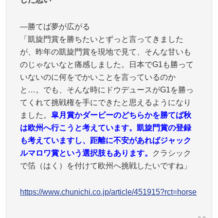
―勝てば夢が広がる
「凱旋門賞を勝ちたいとずっと言ってきました
が、昨年の凱旋門賞を現地で見て、そんな甘いも
のじゃないなと痛感しました。日本でG1も勝って
いないのに何をでかいことを言っているのか
と…。でも、そんな時にドウデュースがG1を勝っ
てくれて挑戦権を手にできたと思えるようになり
ました。
皐月賞かダービーのどちらかを勝てば秋
は欧州へ行こうと考えています。凱旋門賞の登録
も考えていますし、距離に不安があればジャック
ルマロワ賞という選択肢もあります。
クラシック
で箔（はく）を付けて欧州へ挑戦したいですね」
https://www.chunichi.co.jp/article/451915?rct=horse