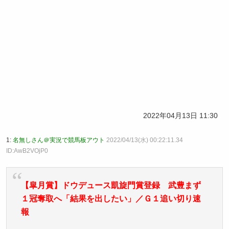
2022年04月13日 11:30
1:
名無しさん＠実況で競馬板アウト
2022/04/13(水) 00:22:11.34
ID:AwB2VOjP0
【皐月賞】ドウデュース凱旋門賞登録 武豊まず
１冠奪取へ「結果を出したい」／Ｇ１追い切り速
報