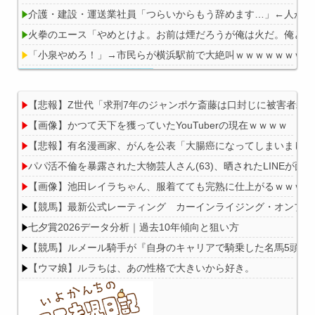
介護・建設・運送業社員「つらいからもう辞めます…」←人が辞
火拳のエース「やめとけよ。お前は煙だろうが俺は火だ。俺とお
「小泉やめろ！」→市民らが横浜駅前で大絶叫ｗｗｗｗｗｗｗｗ
【悲報】Z世代「求刑7年のジャンポケ斎藤は口封じに被害者殺
【画像】かつて天下を獲っていたYouTuberの現在ｗｗｗｗ
Powered by livedoor 相互RSS
【悲報】有名漫画家、がんを公表「大腸癌になってしまいました
パパ活不倫を暴露された大物芸人さん(63)、晒されたLINEが面白
【画像】池田レイラちゃん、服着てても完熟に仕上がるｗｗｗｗ
【競馬】最新公式レーティング カーインライジング・オンブズマン
七夕賞2026データ分析｜過去10年傾向と狙い方
【競馬】ルメール騎手が『自身のキャリアで騎乗した名馬5頭』
【ウマ娘】ルラちは、あの性格で大きいから好き。