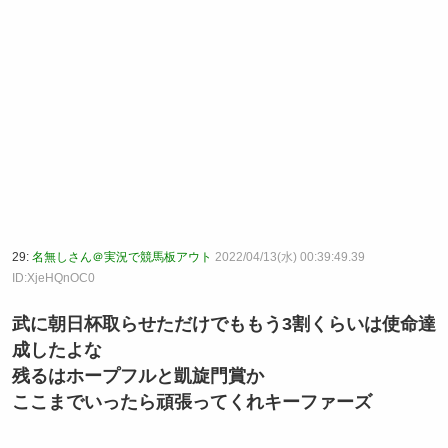
29:
名無しさん＠実況で競馬板アウト
2022/04/13(水) 00:39:49.39
ID:XjeHQnOC0
武に朝日杯取らせただけでももう3割くらいは使命達
成したよな
残るはホープフルと凱旋門賞か
ここまでいったら頑張ってくれキーファーズ