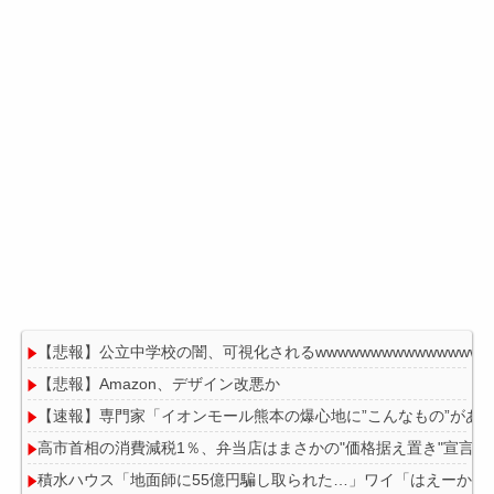
【悲報】公立中学校の闇、可視化されるwwwwwwwwwwwwwwwww
【悲報】Amazon、デザイン改悪か
【速報】専門家「イオンモール熊本の爆心地に”こんなもの”があ
高市首相の消費減税1％、弁当店はまさかの"価格据え置き"宣言
積水ハウス「地面師に55億円騙し取られた…」ワイ「はえーかわ