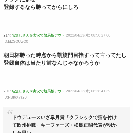
登録するなら勝ってからにしろ
214:
名無しさん＠実況で競馬板アウト
2022/04/13(水) 08:50:27.60
ID:fdZSOUwO0
朝日杯勝った時点から凱旋門目指すって言ってたし
登録自体は当たり前なんじゃなかろうか
201:
名無しさん＠実況で競馬板アウト
2022/04/13(水) 08:28:41.39
ID:RBI6XYa90
ドウデュースいざ皐月賞「クラシックで箔を付け
て欧州挑戦」キーファーズ・松島正昭代表が明か
した思い