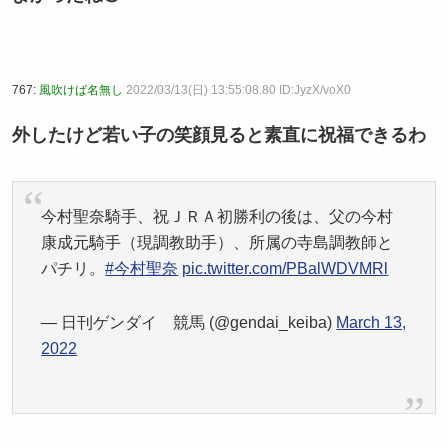
767:
風吹けば名無し
2022/03/13(日) 13:55:08.80 ID:JyzX/voX0
外したけど若い子の笑顔見ると素直に祝福できるわ
今村聖奈騎手、祝ＪＲＡ初勝利の後は、父の今村
康成元騎手（現調教助手）、所属の寺島調教師と
パチリ。
#今村聖奈
pic.twitter.com/PBalWDVMRl
— 日刊ゲンダイ 競馬 (@gendai_keiba)
March 13,
2022