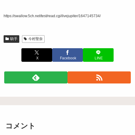
https://swallow.5ch.net/test/read.cgi/livejupiter/1647145734/
騎手
今村聖奈
X
Facebook
LINE
コメント