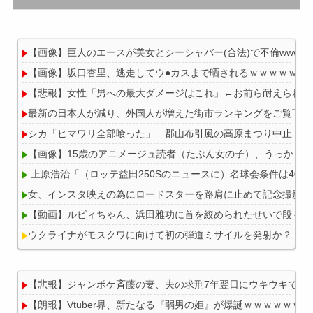
【画像】巨人のエースが美女とシーシャバー(合法)で不倫wwwww
【画像】坂口杏里、逃走してウ●カスまで晒されるｗｗｗｗｗ
【悲報】女性「男への最大ダメージはこれ」←お前ら耐えられる
最新の日本人が減り、外国人が増えた街市ランキングをご覧下さい
シカ「ヒマワリ全部喰った」 郡山布引風の高原まつり中止
【画像】15歳のアニメージュ読者（たぶん女の子）、うっかり
上原浩治「（ロッテ益田250Sのニュースに）名球会条件は40
女、インスタ映えの為にロードスターを路肩に止めて記念撮影して
【動画】ルビィちゃん、浜田雅功に首を絞められたせいで段々お
ウクライナがモスクワに向けて初の弾道ミサイルを発射か？！
【悲報】ジャンポケ斉藤の妻、夫の求刑7年翌日にウキウキでInsta
【朗報】Vtuber界、新たなる『弱男の姫』が爆誕ｗｗｗｗｗｗ
Powered by livedoor 相互RSS