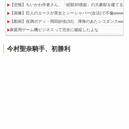
【悲報】ちいかわ作者さん、「総額30億超」の大豪邸を建てる！
【画像】巨人のエースが美女とシーシャバー(合法)で不倫wwwww
【動画】役満ボディ・岡田紗佳(32)、渾身のあたシコダンスwwww
家庭用ゲーム機ビジネスって完全に破綻したよな
【画像】女さん、ミニ過ぎる浴衣を着た写真を投稿して叩かれる
今村聖奈騎手、初勝利
Powered by livedoor 相互RSS