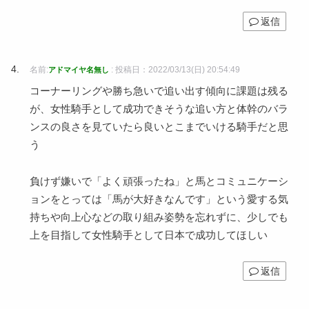
返信
名前:
:
投稿日：2022/03/13(日) 20:54:49
アドマイヤ名無し
コーナーリングや勝ち急いで追い出す傾向に課題は残る
が、女性騎手として成功できそうな追い方と体幹のバラ
ンスの良さを見ていたら良いとこまでいける騎手だと思
う
負けず嫌いで「よく頑張ったね」と馬とコミュニケーシ
ョンをとっては「馬が大好きなんです」という愛する気
持ちや向上心などの取り組み姿勢を忘れずに、少しでも
上を目指して女性騎手として日本で成功してほしい
返信