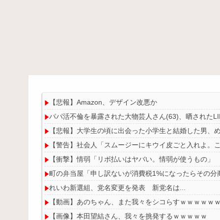
【悲報】Amazon、デザイン改悪か
パパ活不倫を暴露された大物芸人さん(63)、晒されたLI
【悲報】大学生の頃に出会った小学生と結婚した男、めち
【警告】社会人「スムージーにキウイ皮ごと入れよ。こ
【衝撃】情弱「リボ払いはヤバい。情弱が使うもの」
町の弁当屋「申し訳ないが消費税1%になったらその分
れいわ新選組、党名変更を発表 新党名は...
【動画】あのちゃん、また我々をシコらすｗｗｗｗｗ
【画像】本田望結さん、我々を挑発するｗｗｗｗｗ