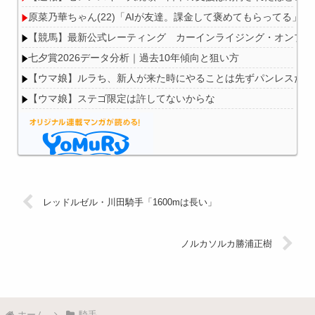
原菜乃華ちゃん(22)「AIが友達。課金して褒めてもらってる」
【競馬】最新公式レーティング カーインライジング・オンブズマン
七夕賞2026データ分析｜過去10年傾向と狙い方
【ウマ娘】ルラち、新人が来た時にやることは先ずパンレスだ。
【ウマ娘】ステゴ限定は許してないからな
Powered by livedoor 相互RSS
レッドルゼル・川田騎手「1600mは長い」
ノルカソルカ勝浦正樹
ホーム
騎手