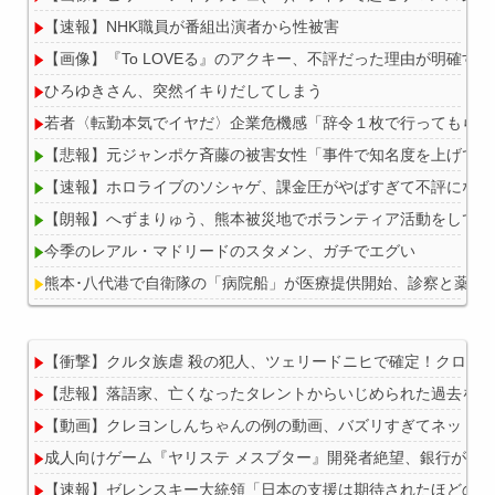
【速報】NHK職員が番組出演者から性被害
【画像】『To LOVEる』のアクキー、不評だった理由が明確すぎ
ひろゆきさん、突然イキりだしてしまう
若者〈転勤本気でイヤだ〉企業危機感「辞令１枚で行ってもらえ
【悲報】元ジャンポケ斉藤の被害女性「事件で知名度を上げてバウ
【速報】ホロライブのソシャゲ、課金圧がやばすぎて不評になるww
【朗報】へずまりゅう、熊本被災地でボランティア活動をして皆
今季のレアル・マドリードのスタメン、ガチでエグい
熊本･八代港で自衛隊の「病院船」が医療提供開始、診察と薬剤
【衝撃】クルタ族虐 殺の犯人、ツェリードニヒで確定！クロロの
【悲報】落語家、亡くなったタレントからいじめられた過去を告
Powered by livedoor 相互RSS
【動画】クレヨンしんちゃんの例の動画、バズリすぎてネットミ
成人向けゲーム『ヤリステ メスブター』開発者絶望、銀行がst
【速報】ゼレンスキー大統領「日本の支援は期待されたほどの成