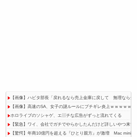
【画像】ハビタ部長「戻れるなら売上金庫に戻して 無理なら全
【画像】高速のSA、女子の謎ルールにブチギレ炎上ｗｗｗｗｗｗ
ホロライブのソシャゲ、エ▨チな広告がずっと流れてくる
【緊急】ワイ、会社でガチでやらかしたんだけど詳しいやつ来て
【驚愕】年商10億円を超える『ひとり親方』が激増 Mac mini