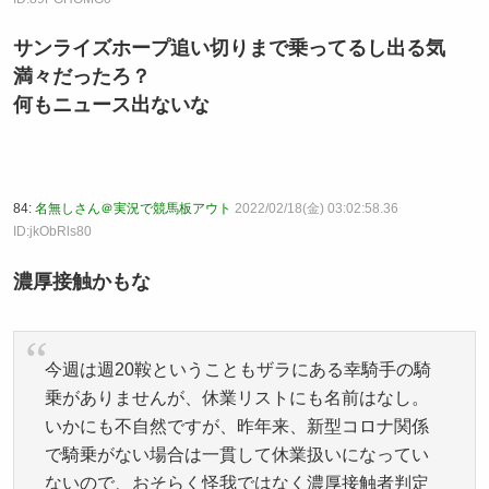
サンライズホープ追い切りまで乗ってるし出る気
満々だったろ？
何もニュース出ないな
84:
名無しさん＠実況で競馬板アウト
2022/02/18(金) 03:02:58.36
ID:jkObRls80
濃厚接触かもな
今週は週20鞍ということもザラにある幸騎手の騎
乗がありませんが、休業リストにも名前はなし。
いかにも不自然ですが、昨年来、新型コロナ関係
で騎乗がない場合は一貫して休業扱いになってい
ないので、おそらく怪我ではなく濃厚接触者判定