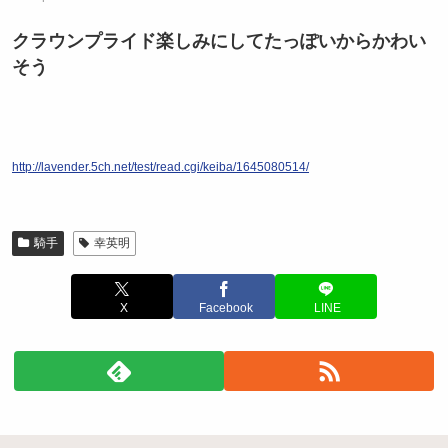
クラウンプライド楽しみにしてたっぽいからかわい
そう
http://lavender.5ch.net/test/read.cgi/keiba/1645080514/
騎手
幸英明
X
Facebook
LINE