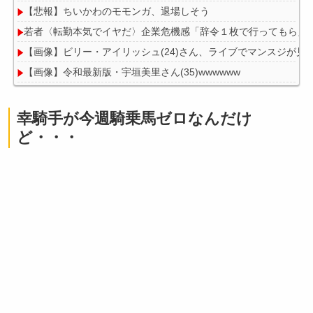
【悲報】ちいかわのモモンガ、退場しそう
若者〈転勤本気でイヤだ〉企業危機感「辞令１枚で行ってもらえ
【画像】ビリー・アイリッシュ(24)さん、ライブでマンスジが見
【画像】令和最新版・宇垣美里さん(35)wwwwww
【悲報画像】ブルーロックになんJ民とドッピュン孕ませ男登場w
【悲報】教室、ヤンキーがブチ切れでとんでもない空気になるｗ
幸騎手が今週騎乗馬ゼロなんだけ
ど・・・
Powered by livedoor 相互RSS