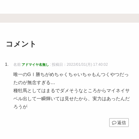
コメント
名前:
:
投稿日：2022/01/31(月) 17:40:02
アドマイヤ名無し
唯一のGⅠ勝ちがめちゃくちゃいちゃもんつくやつだっ
たのが無念すぎる…
種牡馬としてはまるでダメそうなところからマイネイサ
ベル出して一瞬輝いては見せたから、実力はあったんだ
ろうが
返信