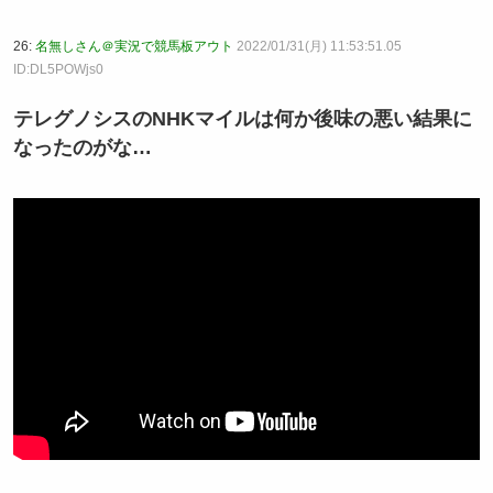
26:
名無しさん＠実況で競馬板アウト
2022/01/31(月) 11:53:51.05
ID:DL5POWjs0
テレグノシスのNHKマイルは何か後味の悪い結果に
なったのがな…