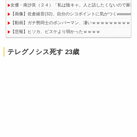
女優・南沙良（２４）「私は陰キャ。人と話したくないので家に
【画像】佐倉綾音(32)、自分のシコポイントに気がつくwwwwww
【動画】ガチ勢同士のボンバーマン、凄いｗｗｗｗｗｗｗｗｗｗ
【悲報】ヒソカ、ビスケより弱かったｗｗｗｗ
テレグノシス死す 23歳
Powered by livedoor 相互RSS