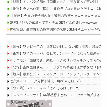
【悲報】トレパク絵師の江口寿史さん、開き直って言い訳してし
【批判】ラノベ作家（52）「新作ラブコメ書いたぞ！ｗ」X民
【動画】今日の甲子園の女性審判の誤審ｗｗｗｗｗｗｗｗｗｗ
JRPG「他人の家漁ってアイテムGETすんの楽しーwwwww」
首相官邸、高市首相の熊本訪問の感動BGM付きムービーを投稿
【速報】ワンピースの「世界に5種しかない飛行能力」発言の謎
【衝撃】ワイのパッパ、会社でナンバーツーになった結果ｗｗｗ
Powered by livedoor 相互RSS
ホリエモン「面接でさ、納豆パックの薄いフィルムって何のため
【悲報】吉岡里帆さん、アドリブで相手役俳優の手を取りお胸に
【競馬】最新公式レーティング カーインライジング・オンブズマン
七夕賞2026データ分析｜過去10年傾向と狙い方
【ウマ娘】ジェンティル「そろそろ狩るわ...♥」
【スターブロッサム】64話感想まとめ チトセオー編始まるか