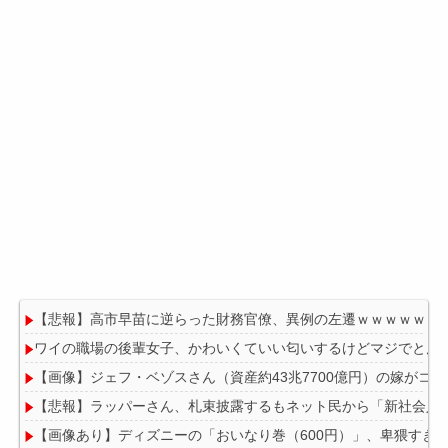
【悲報】高市早苗に逆らった財務官僚、異例の左遷ｗｗｗｗｗｗ
ワイの職場の後輩女子、かわいくていい匂いするけどマジでとん
【画像】ジェフ・ベゾスさん（資産約43兆7700億円）の嫁がコ
【悲報】ラッパーさん、札束披露するもネット民から「新社会人
【画像あり】ディズニーの「おいなり巻（600円）」、卑猥すぎ