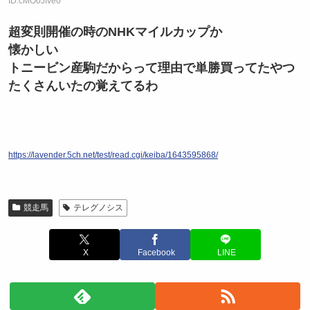
ID:cMO0Jfve0
超変則開催の時のNHKマイルカップか
懐かしい
トニービン産駒だからって理由で単勝買ってたやつ
たくさんいたの覚えてるわ
https://lavender.5ch.net/test/read.cgi/keiba/1643595868/
競走馬
テレグノシス
X
Facebook
LINE