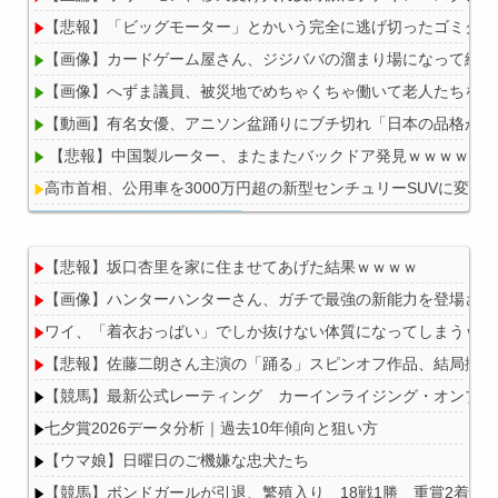
【悲報】「ビッグモーター」とかいう完全に逃げ切ったゴミクズ
【画像】カードゲーム屋さん、ジジババの溜まり場になって終わるw
【画像】へずま議員、被災地でめちゃくちゃ働いて老人たちを笑
【動画】有名女優、アニソン盆踊りにブチ切れ「日本の品格が落
【悲報】中国製ルーター、またまたバックドア発見ｗｗｗｗｗ
高市首相、公用車を3000万円超の新型センチュリーSUVに変更
【悲報】坂口杏里を家に住ませてあげた結果ｗｗｗｗ
【画像】ハンターハンターさん、ガチで最強の新能力を登場させ
Powered by livedoor 相互RSS
ワイ、「着衣おっばい」でしか抜けない体質になってしまうｗｗ
【悲報】佐藤二朗さん主演の「踊る」スピンオフ作品、結局撮影中止
【競馬】最新公式レーティング カーインライジング・オンブズマン
七夕賞2026データ分析｜過去10年傾向と狙い方
【ウマ娘】日曜日のご機嫌な忠犬たち
【競馬】ボンドガールが引退、繁殖入り 18戦1勝 重賞2着7