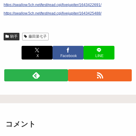
https://swallow.5ch.net/test/read.cgi/livejupiter/1643422691/
https://swallow.5ch.net/test/read.cgi/livejupiter/1643425488/
騎手
藤田菜七子
X
Facebook
LINE
コメント