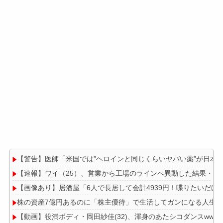
【警告】医師「米国では”ヘロインと同じくらいヤバい薬”が日本
【速報】ワイ（25）、営業から工場のラインへ異動した結果・・
【画像あり】居酒屋「6人で長居して会計4939円！喋りたいだけ
株の資産7億円あるのに「株主優待」で生活してガンになる人生
【動画】役満ボディ・岡田紗佳(32)、渾身のあたシコダンスwwww