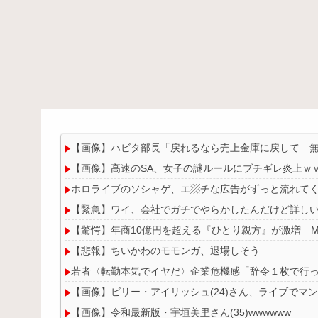
【画像】ハビタ部長「戻れるなら売上金庫に戻して 
【画像】高速のSA、女子の謎ルールにブチギレ炎上ｗ
ホロライブのソシャゲ、エ▨チな広告がずっと流れて
【緊急】ワイ、会社でガチでやらかしたんだけど詳し
【驚愕】年商10億円を超える『ひとり親方』が激増 Mac
【悲報】ちいかわのモモンガ、退場しそう
若者〈転勤本気でイヤだ〉企業危機感「辞令１枚で行
【画像】ビリー・アイリッシュ(24)さん、ライブでマ
【画像】令和最新版・宇垣美里さん(35)wwwwww