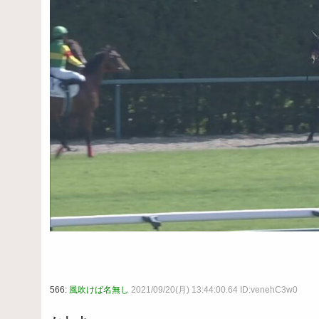
566:
風吹けば名無し
2021/09/20(月) 13:44:00.64 ID:venehC3w0