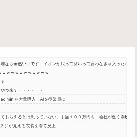
無理なら全然いいです イオンが戻って良いって言わなきゃ入ったらダ
ｗｗｗｗｗｗｗｗｗｗｗｗ
くる
いやつ来て・・・・・・
 miniを大量購入しAIを従業員に
ってもらえるとは思っていない」手当１００万円も…会社が働く場所を
ンスジが見える衣装を着て炎上