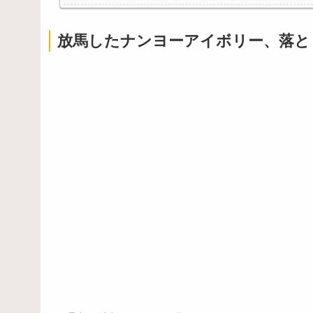
【悲報画像】ブルーロックになんJ民とドッピュン孕ま
【悲報】教室、ヤンキーがブチ切れでとんでもない空
放馬したナンヨーアイボリー、落と
Powered by livedoor 相互RSS