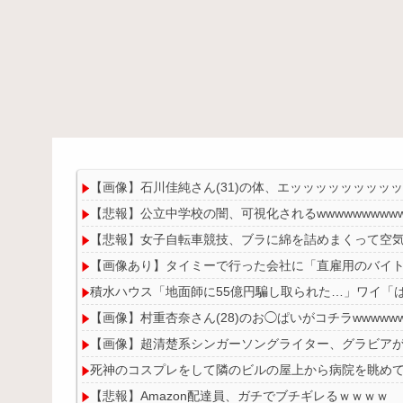
【画像】石川佳純さん(31)の体、エッッッッッッッッ
【悲報】公立中学校の闇、可視化されるwwwwwwwwwwww
【悲報】女子自転車競技、ブラに綿を詰めまくって空
【画像あり】タイミーで行った会社に「直雇用のバイ
積水ハウス「地面師に55億円騙し取られた…」ワイ「
【画像】村重杏奈さん(28)のお◯ぱいがコチラwwwwww
【画像】超清楚系シンガーソングライター、グラビアが
死神のコスプレをして隣のビルの屋上から病院を眺め
【悲報】Amazon配達員、ガチでブチギレるｗｗｗｗ