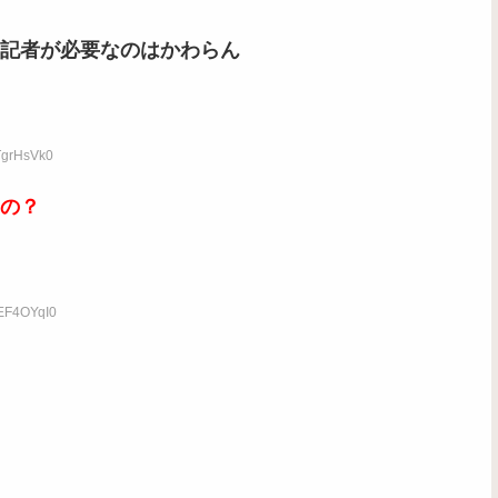
記者が必要なのはかわらん
TgrHsVk0
の？
IEF4OYqI0