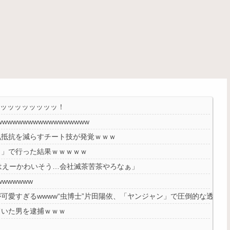
ッッッッッッッッッ！
wwwwwwwwwwwwwww
気抵抗を減らすチート技が発覚ｗｗｗ
ト」で行った結果ｗｗｗｗｗ
はえーかわいそう…会社滅茶苦茶やろなぁ」
wwwwww
可愛すぎるwwww“虫博士”片田陽依、「ヤンジャン」で圧倒的な透明
ていた男を逮捕ｗｗｗ