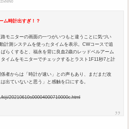
cKDxNlN0
ーム時計出すぎ！？
坂路モニターの画面の一つがいつもと違うことに気づい
動計測システムを使ったタイムを表示。CWコースで追
しばらくすると、福永を背に良血2歳のレッドベルアーム
タイムをモニターでチェックするとラスト1F11秒7と計
関係者からは「時計が速い」との声もあり、まだまだ改
には出ていないと思う」と感触を口にする。
11/kiji/20210610s00004000710000c.html