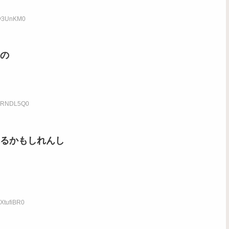
l0v3UnKM0
の
:cYRNDL5Q0
るかもしれんし
2XtufiBR0