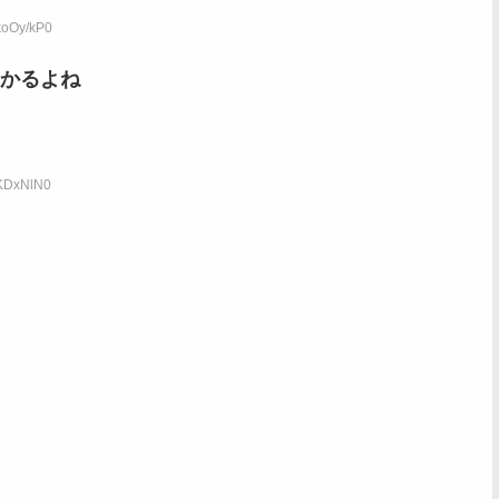
koOy/kP0
かるよね
cKDxNlN0