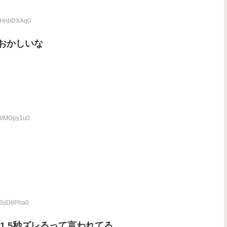
:vHnbDXAq0
おかしいな
:I/MGpy1u0
:s3xD8Pha0
.5秒ズレるって言われてる