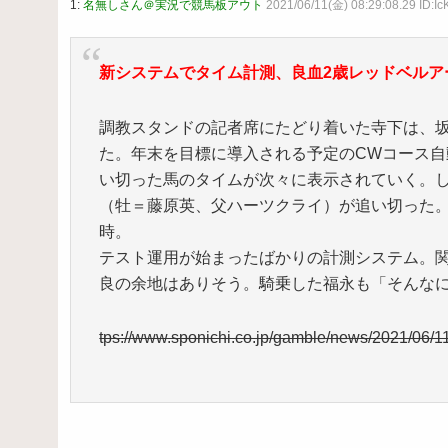
1:
名無しさん＠実況で競馬板アウト
2021/06/11(金) 08:29:08.29 ID:I
新システムでタイム計測、良血2歳レッドベルア
調教スタンドの記者席にたどり着いた寺下は、
た。年末を目標に導入される予定のCWコース自
い切った馬のタイムが次々に表示されていく。
（牡＝藤原英、父ハーツクライ）が追い切った。
時。
テスト運用が始まったばかりの計測システム。
良の余地はありそう。騎乗した福永も「そんな
tps://www.sponichi.co.jp/gamble/news/2021/06/