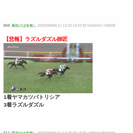
604:
風吹けば名無し
2020/08/08(土) 13:33:10.03 ID:VslOmVC+00808
【悲報】ラズルダズル師匠
1着ヤマカツパトリシア
3着ラズルダズル
511:
風吹けば名無し
2020/08/08(土) 13:28:35.18 ID:zgR8AVqBd0808