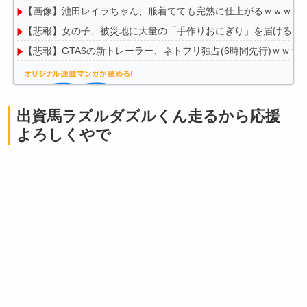
【画像】池田レイラちゃん、服着てても完熟に仕上がるｗｗｗｗ
【悲報】女の子、被災地に大量の「手作りおにぎり」を届けるｗ
【悲報】GTA6の新トレーラー、ネトフリ独占(6時間先行)ｗｗｗ
出資馬ラズルダズルくん走るから応援
Powered by livedoor 相互RSS
よろしくやで