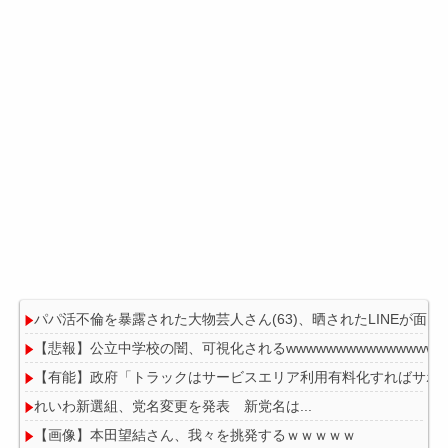
パパ活不倫を暴露された大物芸人さん(63)、晒されたLINEが面白
【悲報】公立中学校の闇、可視化されるwwwwwwwwwwwwwwwww
【有能】政府「トラックはサービスエリア利用有料化すればサボ
れいわ新選組、党名変更を発表 新党名は...
【画像】本田望結さん、我々を挑発するｗｗｗｗｗ