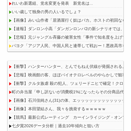
れいわ新選組、党名変更を発表 新党名は...
いい歳して独身の男の人いるでしょ？
【画像】みい山作者「居酒屋行く奴はバカ。ホストの初回なら居
【速報】ダンロン小高「ダンガンロンパ2の新シナリオでは、人
【悲報】元ジャングル斉藤の被害女性「事件で知名度を上げてバウ
パヨク「アジア人民、中国人民と連帯して戦おー！悪政高市を打
【衝撃】ハンターハンター、とんでもねえ伏線が発掘される。ク
【悲報】映画館の客、ほぼバイオテロレベルのやらかしで観客が
Powered by livedoor 相互RSS
【衝撃】クルタ族虐 殺の犯人、ツェリードニヒで確定！クロロの
町の弁当屋「申し訳ないが消費税1%になったらその分商品代を
【画像】石川佳純さん(31)の体、エッッッッッッッッッッッッ
【画像】本田望結さん、我々を挑発するｗｗｗｗｗ
【競馬】最新公式レーティング カーインライジング・オンブズマン
七夕賞2026データ分析｜過去10年傾向と狙い方