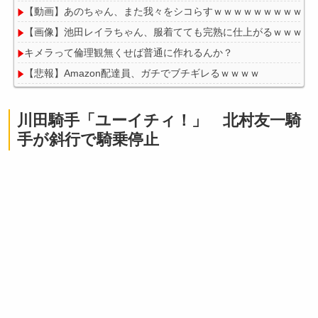
【動画】あのちゃん、また我々をシコらすｗｗｗｗｗｗｗｗｗｗ
【画像】池田レイラちゃん、服着てても完熟に仕上がるｗｗｗｗ
キメラって倫理観無くせば普通に作れるんか？
【悲報】Amazon配達員、ガチでブチギレるｗｗｗｗ
川田騎手「ユーイチィ！」 北村友一騎
手が斜行で騎乗停止
Powered by livedoor 相互RSS