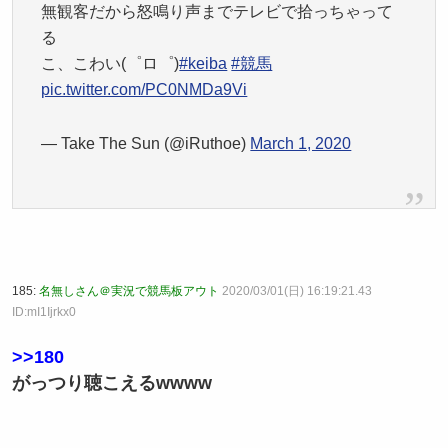
無観客だから怒鳴り声までテレビで拾っちゃって
る
こ、こわい(゜ロ゜)
#keiba
#競馬
pic.twitter.com/PC0NMDa9Vi
— Take The Sun (@iRuthoe)
March 1, 2020
185:
名無しさん＠実況で競馬板アウト
2020/03/01(日) 16:19:21.43
ID:mI1Ijrkx0
>>180
がっつり聴こえるwwww