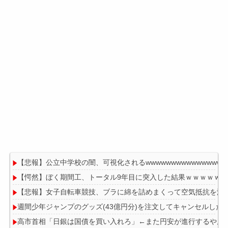
【悲報】公立中学校の闇、可視化されるwwwwwwwwwwwwwwwww
【愕然】ぼく期間工、トータル9年目に突入した結果ｗｗｗｗｗ
【悲報】女子自転車競技、ブラに綿を詰めまくって空気抵抗を減
週間少年ジャンプのグッズ(43億円分)を注文してキャンセルした3
高市首相「日銀は国債を買い入れろ」←また円安が進行するやん