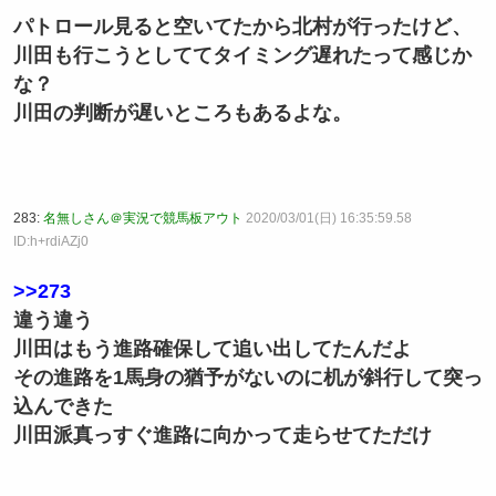
パトロール見ると空いてたから北村が行ったけど、
川田も行こうとしててタイミング遅れたって感じか
な？
川田の判断が遅いところもあるよな。
283:
名無しさん＠実況で競馬板アウト
2020/03/01(日) 16:35:59.58
ID:h+rdiAZj0
>>273
違う違う
川田はもう進路確保して追い出してたんだよ
その進路を1馬身の猶予がないのに机が斜行して突っ
込んできた
川田派真っすぐ進路に向かって走らせてただけ