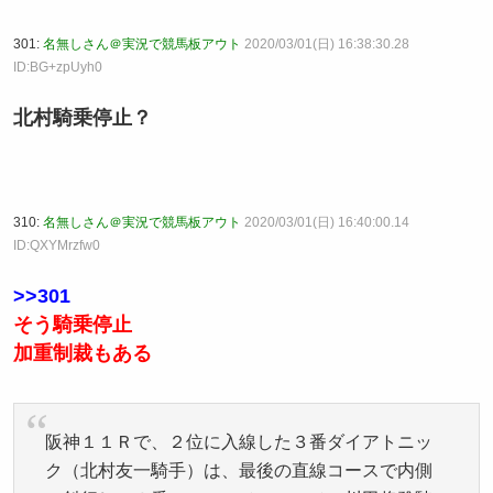
301:
名無しさん＠実況で競馬板アウト
2020/03/01(日) 16:38:30.28
ID:BG+zpUyh0
北村騎乗停止？
310:
名無しさん＠実況で競馬板アウト
2020/03/01(日) 16:40:00.14
ID:QXYMrzfw0
>>301
そう騎乗停止
加重制裁もある
阪神１１Ｒで、２位に入線した３番ダイアトニッ
ク（北村友一騎手）は、最後の直線コースで内側