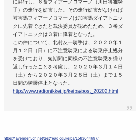
に斜行し、６番フィアーノロマーノ（川田将雅騎
手）の走行を妨害した。その走行妨害がなければ
被害馬フィアーノロマーノは加害馬ダイアトニッ
クに先着できたと裁決委員が認めたため、３番ダ
イアトニックは３着に降着となった。
この件について、北村友一騎手は、２０２０年１
月１２日（日）に不注意騎乗による騎乗停止処分
を受けており、短期間に同様の不注意騎乗を繰り
返し行ったことを考慮し、２０２０年３月１４日
（土）から２０２０年３月２８日（土）まで１５
日間の騎乗停止となった。
http://www.radionikkei.jp/keiba/post_20202.html
https://lavender.5ch.net/test/read.cgi/keiba/1583044697/