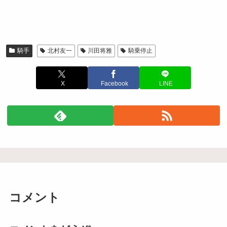
騎手
北村友一
川田将雅
騎乗停止
X
Facebook
LINE
コメント