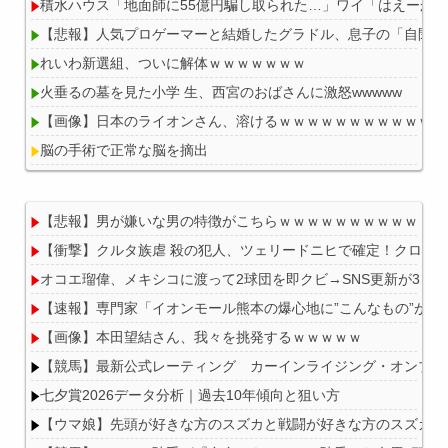
積水ハウス「地面師に55億円騙し取られた…」ワイ「はえーか
【悲報】人気プロゲーマーと結婚したグラドル、息子の「自閉ス
れいわ新選組、ついに解体ｗｗｗｗｗｗｗ
火垂るの墓を見た小学 生、西宮のおばさんに激怒wwwww
【画像】日本のライオンさん、溶けるｗｗｗｗｗｗｗｗｗｗｗｗ
脳の手術で正常な脳を摘出
【悲報】男が嫌いな男の特徴がこちらｗｗｗｗｗｗｗｗｗｗ
【衝撃】クルタ族虐 殺の犯人、ツェリードニヒで確定！クロロの
Powered by livedoor 相互RSS
オコエ瑠偉、メキシコに渡って2球団を即クビ→SNS更新が3ヶ
【速報】専門家「イオンモール熊本の爆心地に”こんなもの”があ
【画像】本田望結さん、我々を挑発するｗｗｗｗｗ
【競馬】最新公式レーティング カーインライジング・オンブズマン
七夕賞2026データ分析｜過去10年傾向と狙い方
【ウマ娘】先頭が好きな方のスズカと戦闘が好きな方のスズカ