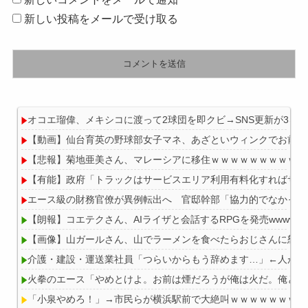
新しい投稿をメールで受け取る
オコエ瑠偉、メキシコに渡って2球団を即クビ→SNS更新が3ヶ
【動画】仙台育英の野球部女子マネ、あざといウィンクでお前ら
【悲報】菊地亜美さん、マレーシアに移住ｗｗｗｗｗｗｗｗｗｗ
【有能】政府「トラックはサービスエリア利用有料化すればサボ
エース級の財務官僚が異例転出へ 官邸幹部「協力的でなかった
【朗報】コエテクさん、AIライザと会話するRPGを発売wwwwww
【画像】山ガールさん、山でラーメンを食べたらおじさんに怒ら
介護・建設・運送業社員「つらいからもう辞めます…」←人が辞
火拳のエース「やめとけよ。お前は煙だろうが俺は火だ。俺とお
「小泉やめろ！」→市民らが横浜駅前で大絶叫ｗｗｗｗｗｗｗｗ