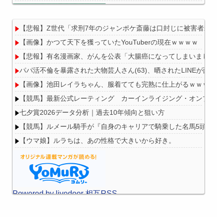
【悲報】Z世代「求刑7年のジャンポケ斎藤は口封じに被害者殺
【画像】かつて天下を獲っていたYouTuberの現在ｗｗｗｗ
Powered by livedoor 相互RSS
【悲報】有名漫画家、がんを公表「大腸癌になってしまいました
パパ活不倫を暴露された大物芸人さん(63)、晒されたLINEが面白
【画像】池田レイラちゃん、服着てても完熟に仕上がるｗｗｗｗ
【競馬】最新公式レーティング カーインライジング・オンブズマン
七夕賞2026データ分析｜過去10年傾向と狙い方
【競馬】ルメール騎手が『自身のキャリアで騎乗した名馬5頭』
【ウマ娘】ルラちは、あの性格で大きいから好き。
Powered by livedoor 相互RSS