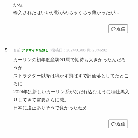
かね
輸入されたはいいが影がめちゃくちゃ薄かったが…
返信
名前:
:
投稿日：2024/01/08(月) 23:46:02
アドマイヤ名無し
カーリンの初年度産駒G1馬で期待も大きかったんだろ
うが
ストラクター以降は鳴かず飛ばずで評価落としてたとこ
ろに
2024年は新しいカーリン系がなだれ込むように種牡馬入
りしてきて需要さらに減。
日本に適正ありそうで良かったねえ
返信