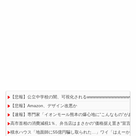
【悲報】公立中学校の闇、可視化されるwwwwwwwwwwwwwwwww
【悲報】Amazon、デザイン改悪か
【速報】専門家「イオンモール熊本の爆心地に”こんなもの”があ
高市首相の消費減税1％、弁当店はまさかの"価格据え置き"宣言
積水ハウス「地面師に55億円騙し取られた…」ワイ「はえーかわ