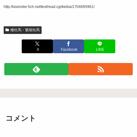
http://lavender.5ch.net/test/read.cgi/keiba/1704695961/
種牡馬・繁殖牝馬
X
Facebook
LINE
コメント