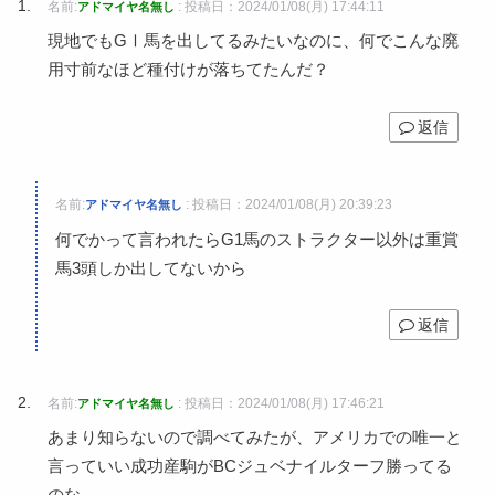
名前:
:
投稿日：2024/01/08(月) 17:44:11
アドマイヤ名無し
現地でもGⅠ馬を出してるみたいなのに、何でこんな廃
用寸前なほど種付けが落ちてたんだ？
返信
名前:
:
投稿日：2024/01/08(月) 20:39:23
アドマイヤ名無し
何でかって言われたらG1馬のストラクター以外は重賞
馬3頭しか出してないから
返信
名前:
:
投稿日：2024/01/08(月) 17:46:21
アドマイヤ名無し
あまり知らないので調べてみたが、アメリカでの唯一と
言っていい成功産駒がBCジュベナイルターフ勝ってる